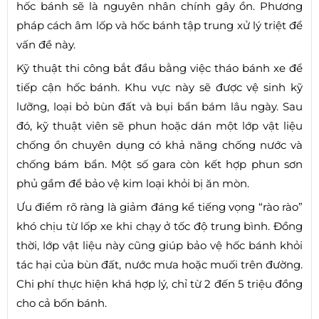
hốc bánh sẽ là nguyên nhân chính gây ồn. Phương
pháp cách âm lốp và hốc bánh tập trung xử lý triệt để
vấn đề này.
Kỹ thuật thi công bắt đầu bằng việc tháo bánh xe để
tiếp cận hốc bánh. Khu vực này sẽ được vệ sinh kỹ
lưỡng, loại bỏ bùn đất và bụi bẩn bám lâu ngày. Sau
đó, kỹ thuật viên sẽ phun hoặc dán một lớp vật liệu
chống ồn chuyên dụng có khả năng chống nước và
chống bám bẩn. Một số gara còn kết hợp phun sơn
phủ gầm để bảo vệ kim loại khỏi bị ăn mòn.
Ưu điểm rõ ràng là giảm đáng kể tiếng vọng “rào rào”
khó chịu từ lốp xe khi chạy ở tốc độ trung bình. Đồng
thời, lớp vật liệu này cũng giúp bảo vệ hốc bánh khỏi
tác hại của bùn đất, nước mưa hoặc muối trên đường.
Chi phí thực hiện khá hợp lý, chỉ từ 2 đến 5 triệu đồng
cho cả bốn bánh.