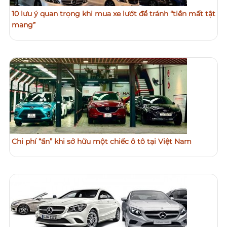
10 lưu ý quan trọng khi mua xe lướt để tránh “tiền mất tật
mang”
Chi phí “ẩn” khi sở hữu một chiếc ô tô tại Việt Nam