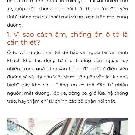
ồn đã trở thành nhu cầu thiết yếu đối với nhiều chủ
xe, giúp biến không gian nội thất thành “ốc đảo yên
tĩnh”, nâng cao sự thoải mái và an toàn trên mọi cung
đường.
1. Vì sao cách âm, chống ồn ô tô là
cần thiết?
Ô tô vốn được thiết kế để bảo vệ người lái và hành
khách khỏi tác động từ môi trường bên ngoài. Tuy
nhiên, trong quá trình vận hành, đặc biệt ở điều kiện
đường sá và khí hậu Việt Nam, tiếng ồn vẫn là “kẻ phá
bĩnh” gây khó chịu. Tiếng ồn có thể đến từ nhiều
nguồn: mặt đường, lốp xe, động cơ, gió lùa, hệ thống
treo, hay thậm chí từ chính các bộ phận nội thất.