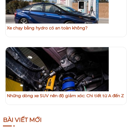
Xe chạy bằng hydro có an toàn không?
Những dòng xe SUV nên độ giảm xóc: Chi tiết từ A đến Z
BÀI VIẾT MỚI