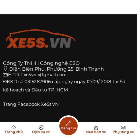
Công Ty TNHH Công nghệ ESO
Điện Biên Phủ, Phường 25, Bình Thạnh
Email:
xe5s.vn@gmail.com
ĐKKD số
0315267906
cấp ngày ngày 12/09/ 2018 tại Sở
kế hoạch và Đầu tư TP. HCM
Trang
Facebook Xe5s.VN
Top xe bán chạy
Đăng tin
Trang chủ
Dịch vụ xe
Mua bán xe
Phụ tùng xe