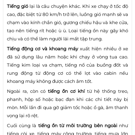
Tiếng gió
lại là câu chuyện khác. Khi xe chạy ở tốc độ
cao, đặc biệt từ 80 km/h trở lên, luồng gió mạnh sẽ va
chạm vào kính chắn gió, gương chiếu hậu và khe cửa,
tạo nên tiếng rít hoặc ù ù. Loại tiếng ồn này gây khó
chịu và có thể làm người lái mất tập trung.
Tiếng động cơ và khoang máy
xuất hiện nhiều ở xe
đã sử dụng lâu năm hoặc khi chạy ở vòng tua cao.
Tiếng kim loại va chạm, tiếng nổ của buồng đốt và
rung động từ động cơ có thể lọt vào cabin nếu
khoang máy không được cách âm tốt.
Ngoài ra, còn có
tiếng ồn cơ khí
từ hệ thống treo,
phanh, hộp số hoặc bạc đạn khi các chi tiết này bị
mòn. Mỗi lần đi qua gờ giảm tốc hoặc ổ gà, âm thanh
vọng lại rõ rệt.
Cuối cùng là
tiếng ồn từ môi trường bên ngoài
như
tiếng còi xe, tiếng máy công trường, tiếng mưa lớn