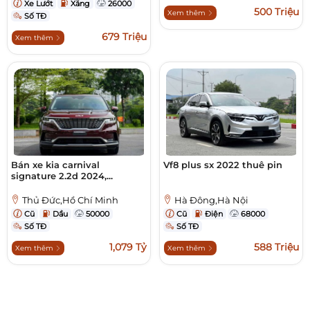
Xe Lướt
Xăng
26000
500 Triệu
Xem thêm
Số TĐ
679 Triệu
Xem thêm
Bán xe kia carnival
Vf8 plus sx 2022 thuê pin
signature 2.2d 2024,...
Thủ Đức,Hồ Chí Minh
Hà Đông,Hà Nội
Cũ
Dầu
50000
Cũ
Điện
68000
Số TĐ
Số TĐ
1,079 Tỷ
588 Triệu
Xem thêm
Xem thêm