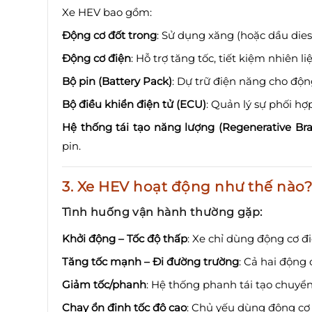
Xe HEV bao gồm:
Động cơ đốt trong
: Sử dụng xăng (hoặc dầu diese
Động cơ điện
: Hỗ trợ tăng tốc, tiết kiệm nhiên li
Bộ pin (Battery Pack)
: Dự trữ điện năng cho độn
Bộ điều khiển điện tử (ECU)
: Quản lý sự phối hợp
Hệ thống tái tạo năng lượng (Regenerative Bra
pin.
3. Xe HEV hoạt động như thế nào?
Tình huống vận hành thường gặp:
Khởi động – Tốc độ thấp
: Xe chỉ dùng động cơ đi
Tăng tốc mạnh – Đi đường trường
: Cả hai động 
Giảm tốc/phanh
: Hệ thống phanh tái tạo chuyể
Chạy ổn định tốc độ cao
: Chủ yếu dùng động cơ x