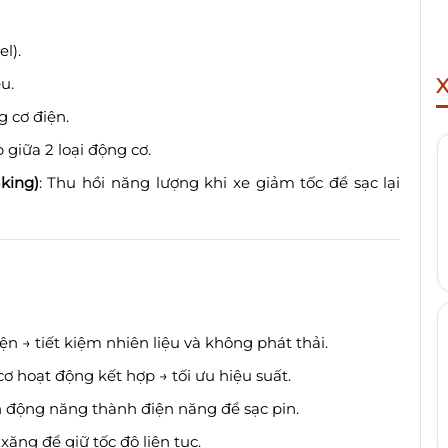
l).
ệu.
g cơ điện.
 giữa 2 loại động cơ.
king)
: Thu hồi năng lượng khi xe giảm tốc để sạc lại
ện → tiết kiệm nhiên liệu và không phát thải.
cơ hoạt động kết hợp → tối ưu hiệu suất.
n động năng thành điện năng để sạc pin.
ăng để giữ tốc độ liên tục.