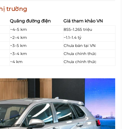
hị trường
Quãng đường điện
Giá tham khảo VN
~4–5 km
855–1.265 triệu
~2–4 km
~1.1–1.4 tỷ
~3–5 km
Chưa bán tại VN
~3–4 km
Chưa chính thức
~4 km
Chưa chính thức