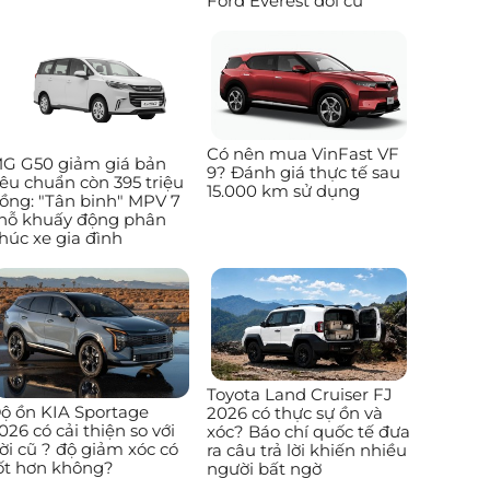
Ford Everest đời cũ
Có nên mua VinFast VF
G G50 giảm giá bản
9? Đánh giá thực tế sau
iêu chuẩn còn 395 triệu
15.000 km sử dụng
ồng: "Tân binh" MPV 7
hỗ khuấy động phân
húc xe gia đình
Toyota Land Cruiser FJ
ộ ồn KIA Sportage
2026 có thực sự ồn và
026 có cải thiện so với
xóc? Báo chí quốc tế đưa
ời cũ ? độ giảm xóc có
ra câu trả lời khiến nhiều
ốt hơn không?
người bất ngờ