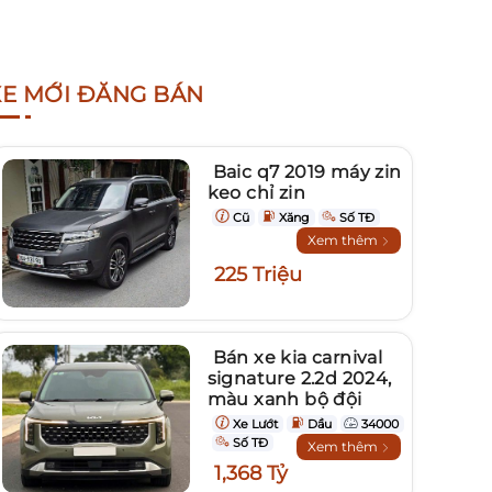
XE MỚI ĐĂNG BÁN
Baic q7 2019 máy zin
keo chỉ zin
Cũ
Xăng
Số TĐ
Xem thêm
225 Triệu
Bán xe kia carnival
signature 2.2d 2024,
màu xanh bộ đội
Xe Lướt
Dầu
34000
Số TĐ
Xem thêm
1,368 Tỷ