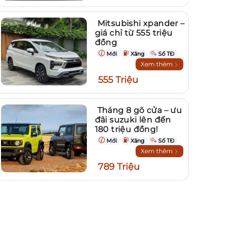
Mitsubishi xpander –
giá chỉ từ 555 triệu
đồng
Mới
Xăng
Số TĐ
Xem thêm
555 Triệu
Tháng 8 gõ cửa – ưu
đãi suzuki lên đến
180 triệu đồng!
Mới
Xăng
Số TĐ
Xem thêm
789 Triệu