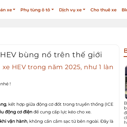
án xe
Phụ tùng ô tô
Dịch vụ xe
Cho thuê xe
Bl
B
 HEV bùng nổ trên thế giới
u xe HEV trong năm 2025, như 1 làn
nhé !
B
xăng
, kết hợp giữa động cơ đốt trong truyền thống (ICE
b
ều động cơ điện
để cung cấp lực kéo cho xe.
đ
c
 khi vận hành
, không cần cắm sạc từ bên ngoài. Đây là
h