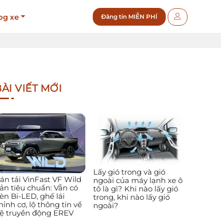
og xe
Đăng tin MIỄN PHÍ
ÀI VIẾT MỚI
Lấy gió trong và gió
án tải VinFast VF Wild
ngoài của máy lạnh xe ô
ản tiêu chuẩn: Vẫn có
tô là gì? Khi nào lấy gió
èn Bi-LED, ghế lái
trong, khi nào lấy gió
hỉnh cơ, lộ thông tin về
ngoài?
ệ truyền động EREV