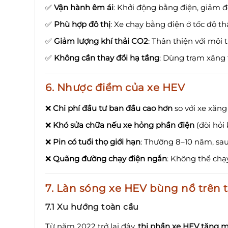
✅
Vận hành êm ái
: Khởi động bằng điện, giảm đ
✅
Phù hợp đô thị
: Xe chạy bằng điện ở tốc độ th
✅
Giảm lượng khí thải CO2
: Thân thiện với môi 
✅
Không cần thay đổi hạ tầng
: Dùng trạm xăng 
6. Nhược điểm của xe HEV
❌
Chi phí đầu tư ban đầu cao hơn
so với xe xăng
❌
Khó sửa chữa nếu xe hỏng phần điện
(đòi hỏi
❌
Pin có tuổi thọ giới hạn
: Thường 8–10 năm, sau 
❌
Quãng đường chạy điện ngắn
: Không thể chạ
7. Làn sóng xe HEV bùng nổ trên 
7.1 Xu hướng toàn cầu
Từ năm 2022 trở lại đây,
thị phần xe HEV tăng