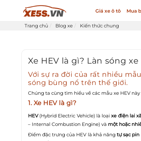
Giá xe ô tô
Mua b
Trang chủ
Blog xe
Kiến thức chung
Xe HEV là gì? Làn sóng xe
Với sự ra đời của rất nhiều mẫ
sóng bùng nổ trên thế giới.
Chúng ta cùng tìm hiểu về các mẫu xe HEV này 
1. Xe HEV là gì?
HEV
(Hybrid Electric Vehicle) là loại
xe điện lai 
– Internal Combustion Engine) và
một hoặc nhi
Điểm đặc trưng của HEV là khả năng
tự sạc pin