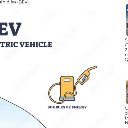
ần điện (BEV).
S
C
2
m
Q
C
d
L
N