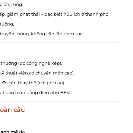
ộ ồn, rung.
ấp, giảm phát thải – đặc biệt hữu ích ở thành phố.
trường.
truyền thống, không cần lắp trạm sạc.
 thường (do công nghệ kép).
 kỹ thuật viên có chuyên môn cao).
đó cần thay thế (chi phí cao).
y hoàn toàn bằng điện như BEV.
toàn cầu
 mạnh mẽ
do: