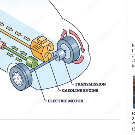
M
t
đ
c
k
Đ
2
đ
t