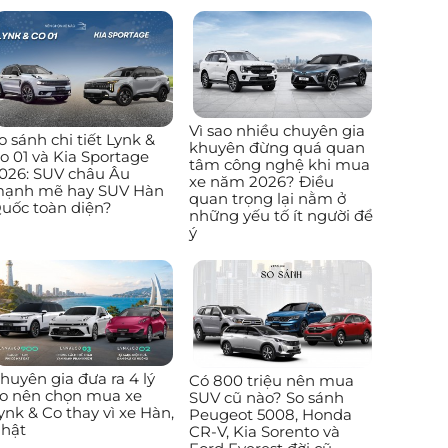
Vì sao nhiều chuyên gia
o sánh chi tiết Lynk &
khuyên đừng quá quan
o 01 và Kia Sportage
tâm công nghệ khi mua
026: SUV châu Âu
xe năm 2026? Điều
ạnh mẽ hay SUV Hàn
quan trọng lại nằm ở
uốc toàn diện?
những yếu tố ít người để
ý
huyên gia đưa ra 4 lý
Có 800 triệu nên mua
o nên chọn mua xe
SUV cũ nào? So sánh
ynk & Co thay vì xe Hàn,
Peugeot 5008, Honda
hật
CR-V, Kia Sorento và