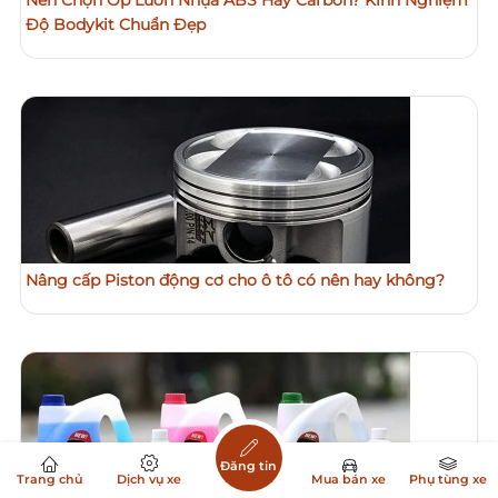
Độ Bodykit Chuẩn Đẹp
Nâng cấp Piston động cơ cho ô tô có nên hay không?
Đăng tin
Trang chủ
Dịch vụ xe
Mua bán xe
Phụ tùng xe