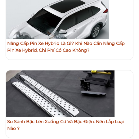
Nâng Cấp Pin Xe Hybrid Là Gì? Khi Nào Cần Nâng Cấp
Pin Xe Hybrid, Chi Phí Có Cao Không?
So Sánh Bậc Lên Xuống Cơ Và Bậc Điện: Nên Lắp Loại
Nào ?