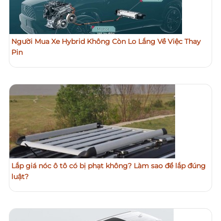
Người Mua Xe Hybrid Không Còn Lo Lắng Về Việc Thay
Pin
Lắp giá nóc ô tô có bị phạt không? Làm sao để lắp đúng
luật?