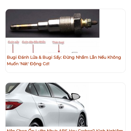
Bugi Đánh Lửa & Bugi Sấy: Đừng Nhầm Lẫn Nếu Không
Muốn 'Nát' Động Cơ!
Nên Chọn Ốp Lườn Nhựa ABS Hay Carbon? Kinh Nghiệm