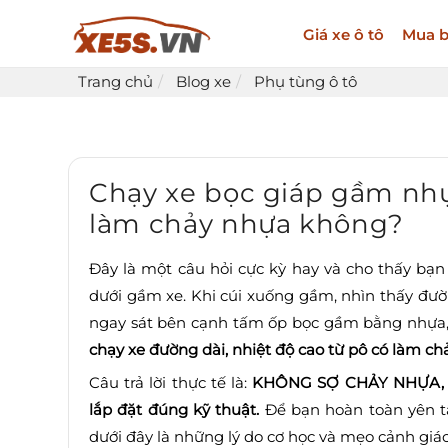
Giá xe ô tô
Mua b
Trang chủ
Blog xe
Phụ tùng ô tô
Chạy xe bọc giáp gầm nh
làm chảy nhựa không?
Đây là một câu hỏi cực kỳ hay và cho thấy bạn 
dưới gầm xe. Khi cúi xuống gầm, nhìn thấy đư
ngay sát bên cạnh tấm ốp bọc gầm bằng nhựa, 
chạy xe đường dài, nhiệt độ cao từ pô có làm 
Câu trả lời thực tế là:
KHÔNG SỢ CHẢY NHỰA, nế
lắp đặt đúng kỹ thuật.
Để bạn hoàn toàn yên t
dưới đây là những lý do cơ học và mẹo cảnh giá