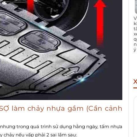
V
k
t
x
q
n
ý
G SỢ làm chảy nhựa gầm (Cần cảnh
, nhưng trong quá trình sử dụng hằng ngày, tấm nhựa
y chảy nếu vấp phải 2 sai lầm sau: