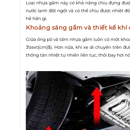
Loại nhựa gầm này có khả năng chịu đựng được
nước lạnh đột ngột và có thể chịu được nhiệt độ
hề hấn gì.
Khoảng sáng gầm và thiết kế khí
Giữa ống pô và tấm nhựa gầm luôn có một khoả
3\text{cm}$). Hơn nữa, khi xe di chuyển trên đ
thống tản nhiệt tự nhiên liên tục, thổi bay hơi n