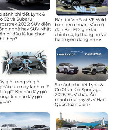
o sánh chi tiết Lynk &
o 02 và Subaru
Bán tải VinFast VF Wild
rosstrek 2026: SUV điện
bản tiêu chuẩn: Vẫn có
ông nghệ hay SUV Nhật
đèn Bi-LED, ghế lái
ền bỉ, đâu là lựa chọn
chỉnh cơ, lộ thông tin về
hù hợp?
hệ truyền động EREV
ấy gió trong và gió
So sánh chi tiết Lynk &
goài của máy lạnh xe ô
Co 01 và Kia Sportage
ô là gì? Khi nào lấy gió
2026: SUV châu Âu
rong, khi nào lấy gió
mạnh mẽ hay SUV Hàn
goài?
Quốc toàn diện?