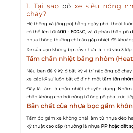
1. Tại sao
pô
xe siêu nóng nh
chảy?
Hệ thống xả (ống pô) hằng ngày phải thoát luồn
có thể lên tới
400 - 600^C
, và ở phần thân pô
nhựa thông thường chỉ cần gặp nhiệt độ khoản
Xe của bạn không bị chảy nhựa là nhờ vào 3 lớp
Tấm chắn nhiệt bằng nhôm (Heat S
Nếu bạn để ý kỹ, ở bất kỳ vị trí nào ống pô c
xe, các kỹ sư luôn bắt cố định một
tấm tôn nhô
Đây là tấm lá chắn nhiệt chuyên dụng. Nhôm 
chặn không cho hơi nóng từ ống pô phả trực t
Bản chất của nhựa bọc gầm khôn
Tấm ốp gầm xe không phải làm từ nhựa dẻo hay 
kỹ thuật cao cấp (thường là nhựa
PP hoặc dệt sợ