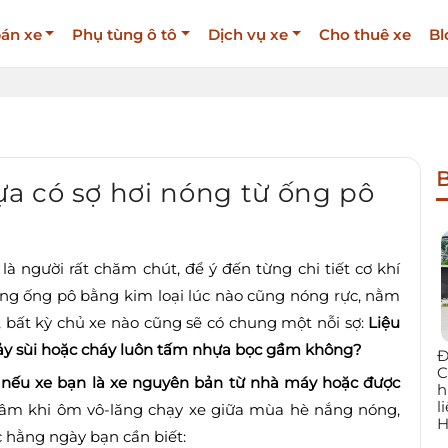
án xe
Phụ tùng ô tô
Dịch vụ xe
Cho thuê xe
Bl
B
ựa có sợ hơi nóng từ ống pô
là người rất chăm chút, để ý đến từng chi tiết cơ khí
ờng ống pô bằng kim loại lúc nào cũng nóng rực, nằm
bất kỳ chủ xe nào cũng sẽ có chung một nỗi sợ:
Liệu
chảy sùi hoặc cháy luôn tấm nhựa bọc gầm không?
Đ
C
u xe bạn là xe nguyên bản từ nhà máy hoặc được
h
l
âm khi ôm vô-lăng chạy xe giữa mùa hè nắng nóng,
H
c hằng ngày bạn cần biết: