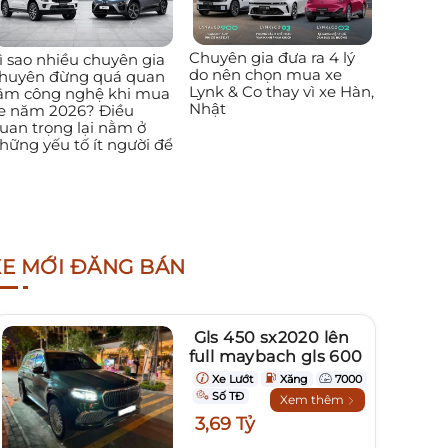
Chuyên gia đưa ra 4 lý
ì sao nhiều chuyên gia
do nên chọn mua xe
huyên đừng quá quan
Lynk & Co thay vì xe Hàn,
âm công nghệ khi mua
Nhật
e năm 2026? Điều
uan trọng lại nằm ở
hững yếu tố ít người để
XE MỚI ĐĂNG BÁN
Gls 450 sx2020 lên
full maybach gls 600
Xe Lướt
Xăng
7000
Số TĐ
Xem thêm
3,69 Tỷ