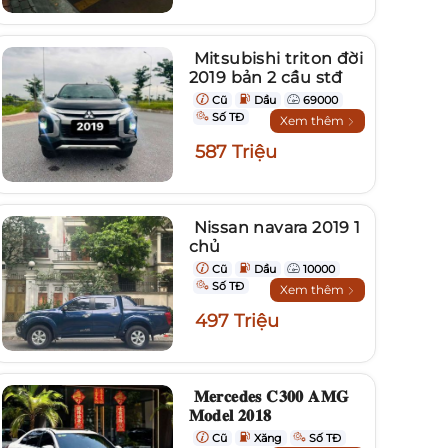
Mitsubishi triton đời
2019 bản 2 cầu stđ
Cũ
Dầu
69000
Số TĐ
Xem thêm
587 Triệu
Nissan navara 2019 1
chủ
Cũ
Dầu
10000
Số TĐ
Xem thêm
497 Triệu
𝐌𝐞𝐫𝐜𝐞𝐝𝐞𝐬 𝐂𝟑𝟎𝟎 𝐀𝐌𝐆
𝐌𝐨𝐝𝐞𝐥 𝟐𝟎𝟏𝟖
Cũ
Xăng
Số TĐ