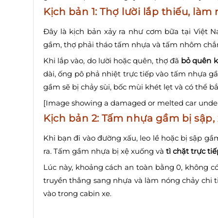
Kịch bản 1: Thợ lười lắp thiếu, l
Đây là kịch bản xảy ra như cơm bữa tại Việt 
gầm, thợ phải tháo tấm nhựa và tấm nhôm chắn 
Khi lắp vào, do lười hoặc quên, thợ đã
bỏ quên k
dài, ống pô phả nhiệt trực tiếp vào tấm nhựa g
gầm sẽ bị chảy sùi, bốc mùi khét lẹt và có thể b
[Image showing a damaged or melted car underbo
Kịch bản 2: Tấm nhựa gầm bị sập, 
Khi bạn đi vào đường xấu, leo lề hoặc bị sập g
ra. Tấm gầm nhựa bị xệ xuống và
tì chặt trực t
Lúc này, khoảng cách an toàn bằng 0, không có 
truyền thẳng sang nhựa và làm nóng chảy chi tiế
vào trong cabin xe.