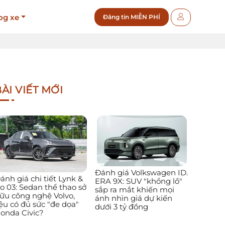
og xe
Đăng tin MIỄN PHÍ
ÀI VIẾT MỚI
Đánh giá Volkswagen ID.
ánh giá chi tiết Lynk &
ERA 9X: SUV "khổng lồ"
o 03: Sedan thể thao sở
sắp ra mắt khiến mọi
ữu công nghệ Volvo,
ánh nhìn giá dự kiến
iệu có đủ sức "đe dọa"
dưới 3 tỷ đồng
onda Civic?