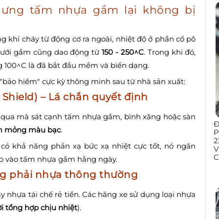
ưng tấm nhựa gầm lại không bị
g khí cháy từ động cơ ra ngoài, nhiệt độ ở phần cổ pô
 dưới gầm cũng dao động từ
150 - 250^C
. Trong khi đó,
g 100^C là đã bắt đầu mềm và biến dạng.
 "bảo hiểm" cực kỳ thông minh sau từ nhà sản xuất:
hield) – Lá chắn quyết định
hạy qua mà sát cạnh tấm nhựa gầm, bình xăng hoặc sàn
Đ
m mỏng màu bạc
.
P
2
có khả năng phản xạ bức xạ nhiệt cực tốt, nó ngăn
V
C
iếp vào tấm nhựa gầm hằng ngày.
g phải nhựa thông thường
nhựa tái chế rẻ tiền. Các hãng xe sử dụng loại nhựa
i tổng hợp chịu nhiệt
).