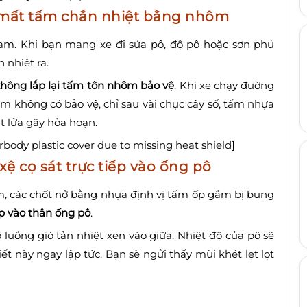
àm mất tấm chắn nhiệt bằng nhôm
Nam. Khi bạn mang xe đi sửa pô, độ pô hoặc sơn phủ
nhiệt ra.
hông lắp lại tấm tôn nhôm bảo vệ
. Khi xe chạy đường
ầm không có bảo vệ, chỉ sau vài chục cây số, tấm nhựa
ắt lửa gây hỏa hoạn.
dy plastic cover due to missing heat shield]
xệ cọ sát trực tiếp vào ống pô
ầm, các chốt nở bằng nhựa định vị tấm ốp gầm bị bung
iếp vào thân ống pô
.
luồng gió tản nhiệt xen vào giữa. Nhiệt độ của pô sẽ
t này ngay lập tức. Bạn sẽ ngửi thấy mùi khét lẹt lọt