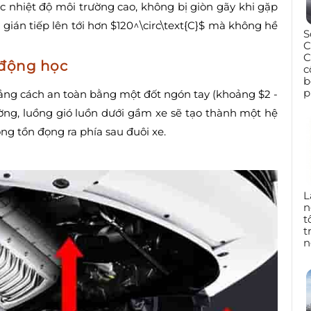
 nhiệt độ môi trường cao, không bị giòn gãy khi gặp
 gián tiếp lên tới hơn $120^\circ\text{C}$ mà không hề
S
C
C
 động học
c
b
p
ng cách an toàn bằng một đốt ngón tay (khoảng $2 -
ường, luồng gió luồn dưới gầm xe sẽ tạo thành một hệ
óng tồn đọng ra phía sau đuôi xe.
L
n
t
t
n