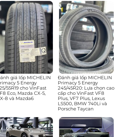
ánh giá lốp MICHELIN
Đánh giá lốp MICHELIN
rimacy 5 Energy
Primacy 5 Energy
25/55R19 cho VinFast
245/45R20: Lựa chọn cao
F8 Eco, Mazda CX-5,
cấp cho VinFast VF8
X-8 và Mazda6
Plus, VF7 Plus, Lexus
LS500, BMW 740Li và
Porsche Taycan