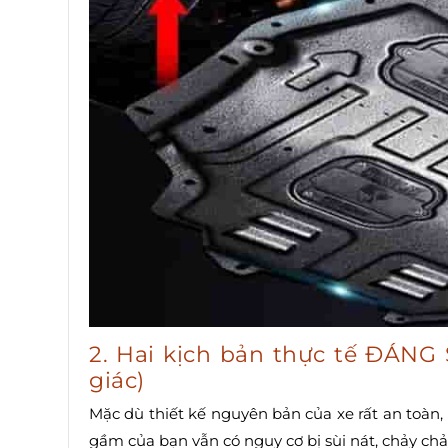
2. Hai kịch bản thực tế ĐÁN
giác)
Mặc dù thiết kế nguyên bản của xe rất an toàn
gầm của bạn vẫn có nguy cơ bị sùi nát, chảy chả