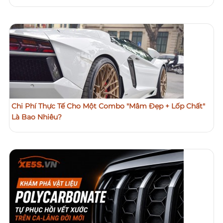
Chi Phí Thực Tế Cho Một Combo "Mâm Đẹp + Lốp Chất"
Là Bao Nhiêu?