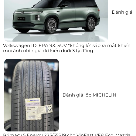
Đánh giá
Volkswagen ID. ERA 9X: SUV "khổng lồ" sắp ra mắt khiến
mọi ánh nhìn giá dự kiến dưới 3 tỷ đồng
Đánh giá lốp MICHELIN
Primacy 5 Energy 225/55R19 cho VinFast VF8 Eco, Mazda