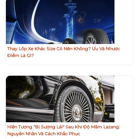
Thay Lốp Xe Khác Size Có Nên Không? Ưu Và Nhược
Điểm Là Gì?
Hiện Tượng "Bị Sượng Lái" Sau Khi Độ Mâm Lazang:
Nguyên Nhân Và Cách Khắc Phục