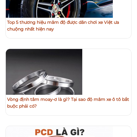
Top 5 thương hiệu mâm độ được dân chơi xe Việt ưa
chuộng nhất hiện nay
Vòng định tâm moay-ơ là gì? Tại sao độ mâm xe ô tô bắt
buộc phải có?