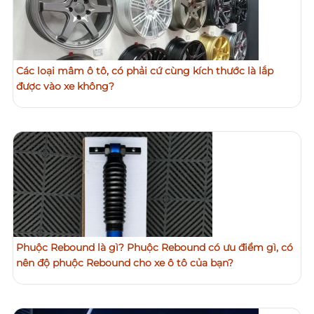
Các loại mâm ô tô, có phải cứ cùng kích thước là lắp
được vào xe không?
Phuộc Rebound là gì? Phuộc Rebound có ưu điểm gì, có
nên độ phuộc Rebound cho xe ô tô của bạn?