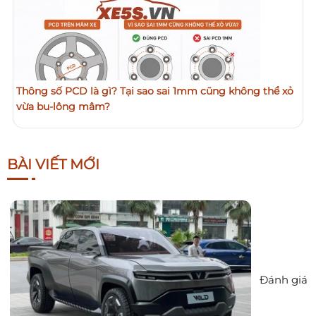
Thông số PCD là gì? Tại sao sai 1mm cũng không thể xỏ
vừa bu-lông mâm?
BÀI VIẾT MỚI
Đánh giá