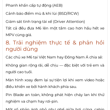
Phanh khẩn cấp tự động (AEB)
Cảnh báo điểm mù & khi lùi (BSD/RCW)
Giám sát tình trạng tài xế (Driver Attention)
Tất cả đều đưa M6 lên một tầm cao hơn hầu hết xe
MPV cùng giá.
8. Trải nghiệm thực tế & phản hồi
người dùng
Các chủ xe M6 tại Việt Nam hay Đông Nam Á chia sẻ:
Không gian rộng rãi, dễ chịu — đặc biệt với trẻ em và
người cao tuổi.
Màn hình xoay đem lại sự tiện lợi khi xem video hoặc
điều khiển xe bởi hành khách phía sau.
Pin Blade an toàn, không phát hiện cháy lan khi thử
nghiệm va chạm hay rơi-pin.
Một số phản ánh nhỏ như ghế giữa hơi cứng, cabin