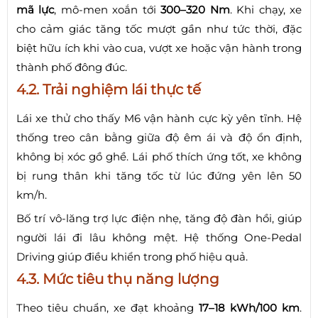
mã lực
, mô-men xoắn tới
300–320 Nm
. Khi chạy, xe
cho cảm giác tăng tốc mượt gần như tức thời, đặc
biệt hữu ích khi vào cua, vượt xe hoặc vận hành trong
thành phố đông đúc.
4.2. Trải nghiệm lái thực tế
Lái xe thử cho thấy M6 vận hành cực kỳ yên tĩnh. Hệ
thống treo cân bằng giữa độ êm ái và độ ổn định,
không bị xóc gồ ghề. Lái phố thích ứng tốt, xe không
bị rung thân khi tăng tốc từ lúc đứng yên lên 50
km/h.
Bố trí vô-lăng trợ lực điện nhẹ, tăng độ đàn hồi, giúp
người lái đi lâu không mệt. Hệ thống One‑Pedal
Driving giúp điều khiển trong phố hiệu quả.
4.3. Mức tiêu thụ năng lượng
Theo tiêu chuẩn, xe đạt khoảng
17–18 kWh/100 km
.