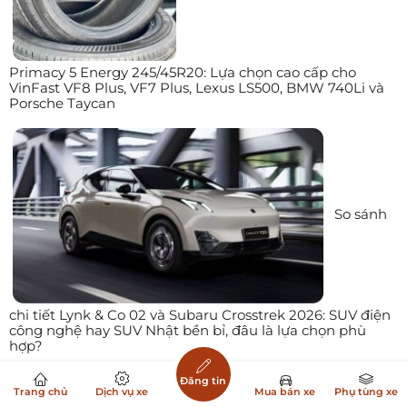
Primacy 5 Energy 245/45R20: Lựa chọn cao cấp cho
VinFast VF8 Plus, VF7 Plus, Lexus LS500, BMW 740Li và
Porsche Taycan
So sánh
chi tiết Lynk & Co 02 và Subaru Crosstrek 2026: SUV điện
công nghệ hay SUV Nhật bền bỉ, đâu là lựa chọn phù
hợp?
Đăng tin
Trang chủ
Dịch vụ xe
Mua bán xe
Phụ tùng xe