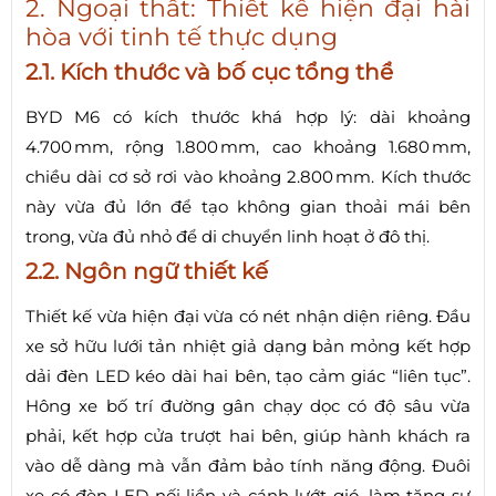
2. Ngoại thất: Thiết kế hiện đại hài
hòa với tinh tế thực dụng
2.1. Kích thước và bố cục tổng thể
BYD M6 có kích thước khá hợp lý: dài khoảng
4.700 mm, rộng 1.800 mm, cao khoảng 1.680 mm,
chiều dài cơ sở rơi vào khoảng 2.800 mm. Kích thước
này vừa đủ lớn để tạo không gian thoải mái bên
trong, vừa đủ nhỏ để di chuyển linh hoạt ở đô thị.
2.2. Ngôn ngữ thiết kế
Thiết kế vừa hiện đại vừa có nét nhận diện riêng. Đầu
xe sở hữu lưới tản nhiệt giả dạng bản mỏng kết hợp
dải đèn LED kéo dài hai bên, tạo cảm giác “liên tục”.
Hông xe bố trí đường gân chạy dọc có độ sâu vừa
phải, kết hợp cửa trượt hai bên, giúp hành khách ra
vào dễ dàng mà vẫn đảm bảo tính năng động. Đuôi
xe có đèn LED nối liền và cánh lướt gió, làm tăng sự