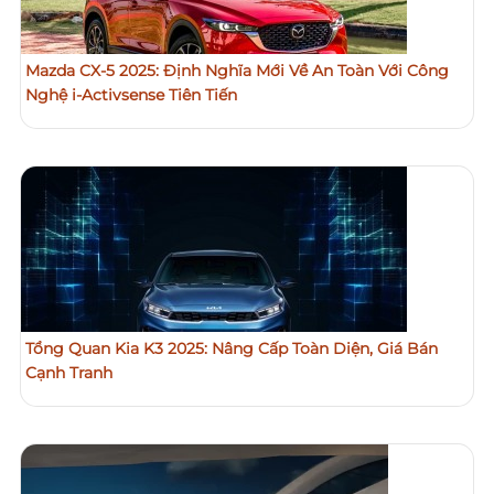
Mazda CX-5 2025: Định Nghĩa Mới Về An Toàn Với Công
Nghệ i-Activsense Tiên Tiến
Tổng Quan Kia K3 2025: Nâng Cấp Toàn Diện, Giá Bán
Cạnh Tranh