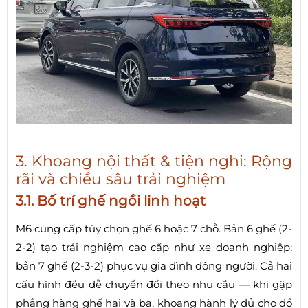
3. Khoang nội thất & tiện nghi: Rộng
rãi và chiều sâu trải nghiệm
3.1. Bố trí ghế ngồi linh hoạt
M6 cung cấp tùy chọn ghế 6 hoặc 7 chỗ. Bản 6 ghế (2-
2-2) tạo trải nghiệm cao cấp như xe doanh nghiệp;
bản 7 ghế (2-3-2) phục vụ gia đình đông người. Cả hai
cấu hình đều dễ chuyển đổi theo nhu cầu — khi gập
phẳng hàng ghế hai và ba, khoang hành lý đủ cho đồ