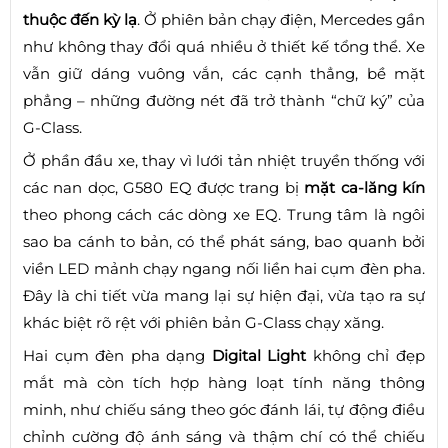
thuộc đến kỳ lạ
. Ở phiên bản chạy điện, Mercedes gần
như không thay đổi quá nhiều ở thiết kế tổng thể. Xe
vẫn giữ dáng vuông vắn, các cạnh thẳng, bề mặt
phẳng – những đường nét đã trở thành “chữ ký” của
G-Class.
Ở phần đầu xe, thay vì lưới tản nhiệt truyền thống với
các nan dọc, G580 EQ được trang bị
mặt ca-lăng kín
theo phong cách các dòng xe EQ. Trung tâm là ngôi
sao ba cánh to bản, có thể phát sáng, bao quanh bởi
viền LED mảnh chạy ngang nối liền hai cụm đèn pha.
Đây là chi tiết vừa mang lại sự hiện đại, vừa tạo ra sự
khác biệt rõ rệt với phiên bản G-Class chạy xăng.
Hai cụm đèn pha dạng
Digital Light
không chỉ đẹp
mắt mà còn tích hợp hàng loạt tính năng thông
minh, như chiếu sáng theo góc đánh lái, tự động điều
chỉnh cường độ ánh sáng và thậm chí có thể chiếu