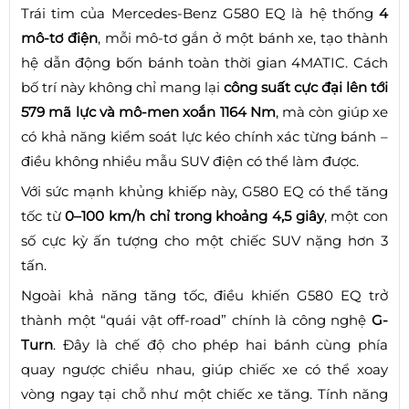
Trái tim của Mercedes-Benz G580 EQ là hệ thống
4
mô-tơ điện
, mỗi mô-tơ gắn ở một bánh xe, tạo thành
hệ dẫn động bốn bánh toàn thời gian 4MATIC. Cách
bố trí này không chỉ mang lại
công suất cực đại lên tới
579 mã lực và mô-men xoắn 1164 Nm
, mà còn giúp xe
có khả năng kiểm soát lực kéo chính xác từng bánh –
điều không nhiều mẫu SUV điện có thể làm được.
Với sức mạnh khủng khiếp này, G580 EQ có thể tăng
tốc từ
0–100 km/h chỉ trong khoảng 4,5 giây
, một con
số cực kỳ ấn tượng cho một chiếc SUV nặng hơn 3
tấn.
Ngoài khả năng tăng tốc, điều khiến G580 EQ trở
thành một “quái vật off-road” chính là công nghệ
G-
Turn
. Đây là chế độ cho phép hai bánh cùng phía
quay ngược chiều nhau, giúp chiếc xe có thể xoay
vòng ngay tại chỗ như một chiếc xe tăng. Tính năng