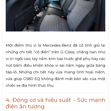
Một điểm thú vị là Mercedes-Benz đã cố tình giữ lại
những chi tiết “cổ điển” trên G-Class, chẳng hạn như
vị trí ngồi cao, tay nắm kim loại trước ghế phụ hay các
nút bấm điều khiển khóa vi sai nằm ngay giữa bảng
táp-lô. Những chi tiết này vừa mang tính hoài niệm,
vừa giúp G580 EQ không đánh mất bản sắc của một
chiếc xe địa hình thực thụ.
4. Động cơ và hiệu suất – Sức mạnh
điện ấn tượng