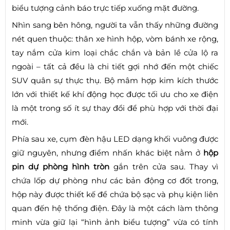
biểu tượng cảnh báo trực tiếp xuống mặt đường.
Nhìn sang bên hông, người ta vẫn thấy những đường
nét quen thuộc: thân xe hình hộp, vòm bánh xe rộng,
tay nắm cửa kim loại chắc chắn và bản lề cửa lộ ra
ngoài – tất cả đều là chi tiết gợi nhớ đến một chiếc
SUV quân sự thực thụ. Bộ mâm hợp kim kích thước
lớn với thiết kế khí động học được tối ưu cho xe điện
là một trong số ít sự thay đổi để phù hợp với thời đại
mới.
Phía sau xe, cụm đèn hậu LED dạng khối vuông được
giữ nguyên, nhưng điểm nhấn khác biệt nằm ở
hộp
pin dự phòng hình tròn
gắn trên cửa sau. Thay vì
chứa lốp dự phòng như các bản động cơ đốt trong,
hộp này được thiết kế để chứa bộ sạc và phụ kiện liên
quan đến hệ thống điện. Đây là một cách làm thông
minh vừa giữ lại “hình ảnh biểu tượng” vừa có tính