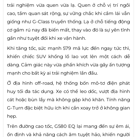
trải nghiệm vừa quen vừa lạ. Quen ở chỗ vị trí ngồi
cao, tầm quan sát rộng, sự vững chắc khi cầm lái vẫn
giống như G-Class truyền thống. Lạ ở chỗ tiếng động
cơ gầm rú nay đã biến mất, thay vào đó là sự yên tĩnh
gần như tuyệt đối khi xe vận hành.
Khi tăng tốc, sức mạnh 579 mã lực đến ngay tức thì,
khiến chiếc SUV khổng lồ lao vọt lên một cách dễ
dàng. Cảm giác này vừa phấn khích vừa gây ấn tượng
mạnh cho bất kỳ ai trải nghiệm lần đầu.
Ở địa hình off-road, hệ thống bốn mô-tơ điện phát
huy tối đa tác dụng. Xe có thể leo dốc, vượt địa hình
cát hoặc bùn lầy mà không gặp khó khăn. Tính năng
G-Turn đặc biệt hữu ích khi cần xoay trở ở không gian
hẹp.
Trên đường cao tốc, G580 EQ lại mang đến sự êm ái,
ổn định và khả năng cách âm tuyệt hảo, khiến người