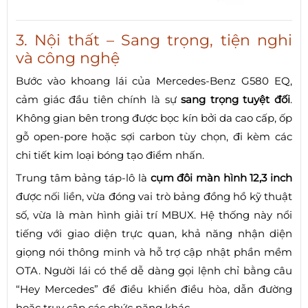
3. Nội thất – Sang trọng, tiện nghi
và công nghệ
Bước vào khoang lái của Mercedes-Benz G580 EQ,
cảm giác đầu tiên chính là sự
sang trọng tuyệt đối
.
Không gian bên trong được bọc kín bởi da cao cấp, ốp
gỗ open-pore hoặc sợi carbon tùy chọn, đi kèm các
chi tiết kim loại bóng tạo điểm nhấn.
Trung tâm bảng táp-lô là
cụm đôi màn hình 12,3 inch
được nối liền, vừa đóng vai trò bảng đồng hồ kỹ thuật
số, vừa là màn hình giải trí MBUX. Hệ thống này nổi
tiếng với giao diện trực quan, khả năng nhận diện
giọng nói thông minh và hỗ trợ cập nhật phần mềm
OTA. Người lái có thể dễ dàng gọi lệnh chỉ bằng câu
“Hey Mercedes” để điều khiển điều hòa, dẫn đường
hoặc truy cập các chức năng khác.