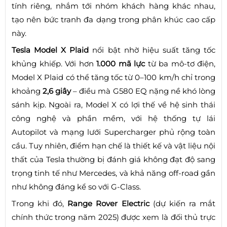
tính riêng, nhắm tới nhóm khách hàng khác nhau,
tạo nên bức tranh đa dạng trong phân khúc cao cấp
này.
Tesla Model X Plaid
nổi bật nhờ hiệu suất tăng tốc
khủng khiếp. Với hơn
1.000 mã lực
từ ba mô-tơ điện,
Model X Plaid có thể tăng tốc từ 0–100 km/h chỉ trong
khoảng
2,6 giây
– điều mà G580 EQ nặng nề khó lòng
sánh kịp. Ngoài ra, Model X có lợi thế về hệ sinh thái
công nghệ và phần mềm, với hệ thống tự lái
Autopilot và mạng lưới Supercharger phủ rộng toàn
cầu. Tuy nhiên, điểm hạn chế là thiết kế và vật liệu nội
thất của Tesla thường bị đánh giá không đạt độ sang
trọng tinh tế như Mercedes, và khả năng off-road gần
như không đáng kể so với G-Class.
Trong khi đó,
Range Rover Electric
(dự kiến ra mắt
chính thức trong năm 2025) được xem là đối thủ trực