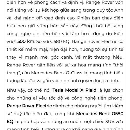
diện hơn về phong cách và định vị. Range Rover vốn
nổi tiếng với sự kết hợp giữa sang trọng quý tộc Anh
và khả năng off-road đỉnh cao. Phiên bản chạy điện
hứa hẹn giữ vững bản sắc này, đồng thời bổ sung
công nghệ pin tiên tiến với tầm hoạt động dự kiến
vượt
500 km
. So với G580 EQ, Range Rover Electric có
thiết kế mềm mại, hiện đại hơn, hướng tới sự tinh tế
thay vì mạnh mẽ, góc cạnh. Về mặt thương hiệu,
Range Rover gắn liền với sự xa hoa mang tính “thời
trang”, còn Mercedes-Benz G-Class lại mang tính biểu
tượng lâu đời và gắn với hình ảnh quyền lực, cá tính.
Như vậy, có thể nói
Tesla Model X Plaid
là lựa chọn
cho những ai yêu tốc độ và công nghệ tiên phong,
Range Rover Electric
dành cho những người tìm kiếm
sự quý tộc hiện đại, trong khi
Mercedes-Benz G580
EQ
lại phù hợp với những ai muốn một chiếc SUV vừa
mang tính biểu tượng, vừa có khả năng địa hình đỉnh