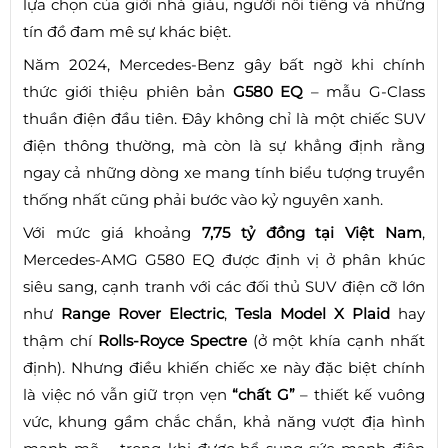
lựa chọn của giới nhà giàu, người nổi tiếng và những
tín đồ đam mê sự khác biệt.
Năm 2024, Mercedes-Benz gây bất ngờ khi chính
thức giới thiệu phiên bản
G580 EQ
– mẫu G-Class
thuần điện đầu tiên. Đây không chỉ là một chiếc SUV
điện thông thường, mà còn là sự khẳng định rằng
ngay cả những dòng xe mang tính biểu tượng truyền
thống nhất cũng phải bước vào kỷ nguyên xanh.
Với mức giá khoảng
7,75 tỷ đồng tại Việt Nam
,
Mercedes-AMG G580 EQ được định vị ở phân khúc
siêu sang, cạnh tranh với các đối thủ SUV điện cỡ lớn
như
Range Rover Electric
,
Tesla Model X Plaid
hay
thậm chí
Rolls-Royce Spectre
(ở một khía cạnh nhất
định). Nhưng điều khiến chiếc xe này đặc biệt chính
là việc nó vẫn giữ trọn vẹn
“chất G”
– thiết kế vuông
vức, khung gầm chắc chắn, khả năng vượt địa hình