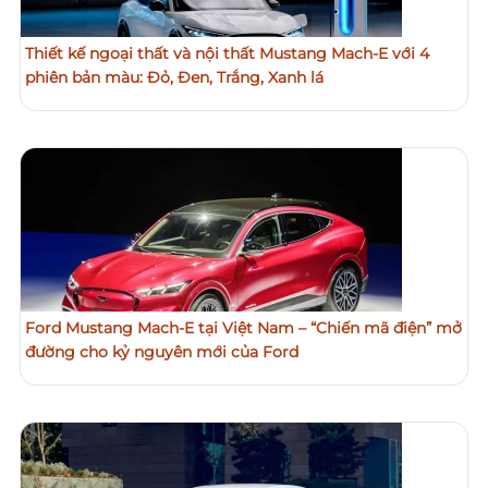
Thiết kế ngoại thất và nội thất Mustang Mach-E với 4
phiên bản màu: Đỏ, Đen, Trắng, Xanh lá
Ford Mustang Mach-E tại Việt Nam – “Chiến mã điện” mở
đường cho kỷ nguyên mới của Ford