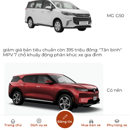
MG G50
giảm giá bản tiêu chuẩn còn 395 triệu đồng: "Tân binh"
MPV 7 chỗ khuấy động phân khúc xe gia đình
Có nên
mua VinFast VF 9? Đánh giá thực tế sau 15.000 km sử
Đăng tin
Trang chủ
Dịch vụ xe
Mua bán xe
Phụ tùng xe
dụng