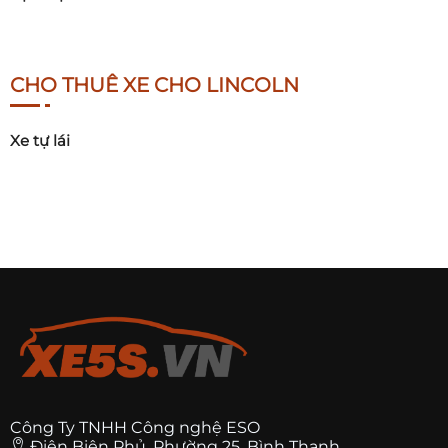
CHO THUÊ XE CHO LINCOLN
Xe tự lái
Công Ty TNHH Công nghệ ESO
Điện Biên Phủ, Phường 25, Bình Thạnh