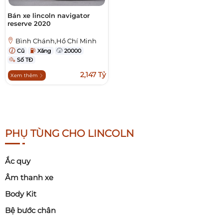
Bán xe lincoln navigator
reserve 2020
Bình Chánh,Hồ Chí Minh
Cũ
Xăng
20000
Số TĐ
2,147 Tỷ
Xem thêm
PHỤ TÙNG CHO LINCOLN
Ắc quy
Âm thanh xe
Body Kit
Bệ bước chân