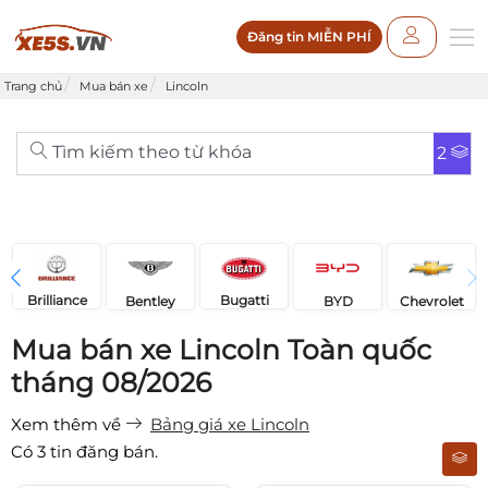
Đăng tin MIỄN PHÍ
Trang chủ
Mua bán xe
Lincoln
Tìm kiếm theo từ khóa
2
Brilliance
Bugatti
Bentley
Chevrolet
BYD
Mua bán xe Lincoln Toàn quốc
tháng 08/2026
Xem thêm về
Bảng giá xe Lincoln
Có
3
tin đăng bán.