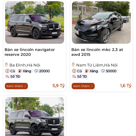
Bán xe lincoln navigator
Bán xe lincoln mkc 2.3 at
reserve 2020
awd 2015
Ba Đình,Hà Nội
Nam Từ Liêm,Hà Nội
Cũ
Xăng
20000
Cũ
Xăng
50000
Số TĐ
Số TĐ
5,9 Tỷ
1,6 Tỷ
Xem thêm
Xem thêm