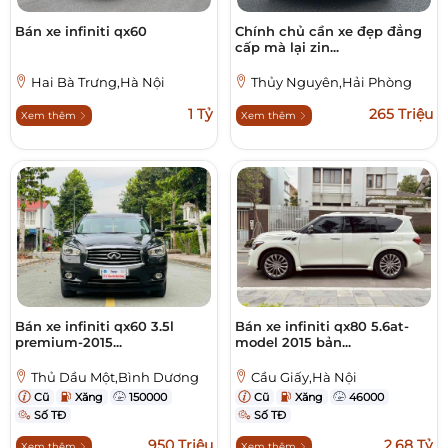
Bán xe infiniti qx60
Chính chủ cần xe đẹp đẳng
cấp mà lại zin...
Hai Bà Trưng,Hà Nội
Thủy Nguyên,Hải Phòng
1 Tỷ
265 Triệu
Xem thêm
Xem thêm
Bán xe infiniti qx60 3.5l
Bán xe infiniti qx80 5.6at-
premium-2015...
model 2015 bản...
Thủ Dầu Một,Bình Dương
Cầu Giấy,Hà Nội
Cũ
Xăng
150000
Cũ
Xăng
46000
Số TĐ
Số TĐ
950 Triệu
2,68 Tỷ
Xem thêm
Xem thêm