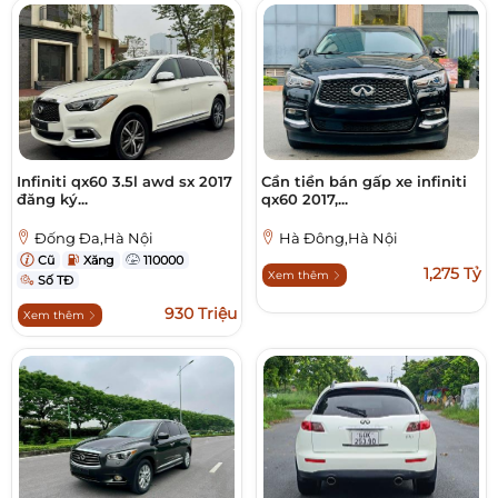
Infiniti qx60 3.5l awd sx 2017
Cần tiền bán gấp xe infiniti
đăng ký...
qx60 2017,...
Đống Đa,Hà Nội
Hà Đông,Hà Nội
Cũ
Xăng
110000
1,275 Tỷ
Xem thêm
Số TĐ
930 Triệu
Xem thêm