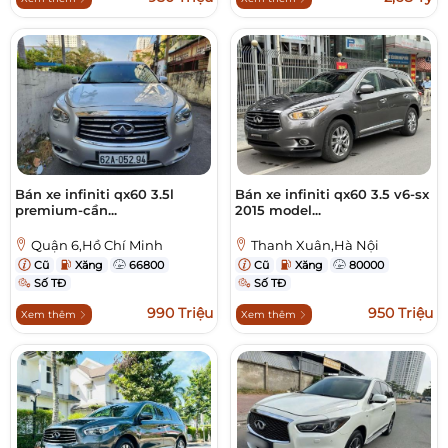
Bán xe infiniti qx60 3.5l
Bán xe infiniti qx60 3.5 v6-sx
premium-cần...
2015 model...
Quận 6,Hồ Chí Minh
Thanh Xuân,Hà Nội
Cũ
Xăng
66800
Cũ
Xăng
80000
Số TĐ
Số TĐ
990 Triệu
950 Triệu
Xem thêm
Xem thêm