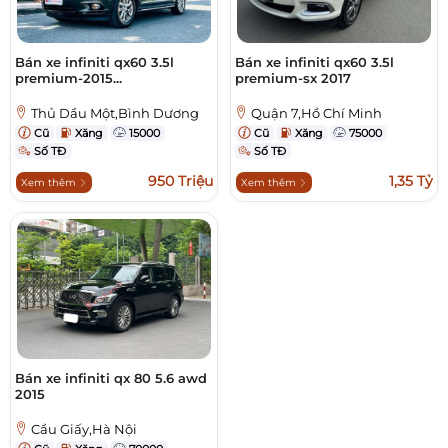
Bán xe infiniti qx60 3.5l
Bán xe infiniti qx60 3.5l
premium-2015...
premium-sx 2017
Thủ Dầu Một,Bình Dương
Quận 7,Hồ Chí Minh
Cũ
Xăng
15000
Cũ
Xăng
75000
Số TĐ
Số TĐ
950 Triệu
1,35 Tỷ
Xem thêm
Xem thêm
Bán xe infiniti qx 80 5.6 awd
2015
Cầu Giấy,Hà Nội