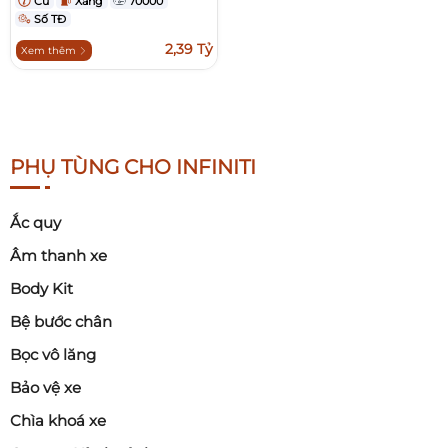
Cũ
Xăng
70000
Số TĐ
2,39 Tỷ
Xem thêm
PHỤ TÙNG CHO INFINITI
Ắc quy
Âm thanh xe
Body Kit
Bệ bước chân
Bọc vô lăng
Bảo vệ xe
Chìa khoá xe