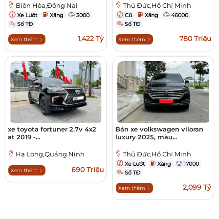
Biên Hòa,Đồng Nai
Thủ Đức,Hồ Chí Minh
Xe Lướt
Xăng
3000
Cũ
Xăng
46000
Số TĐ
Số TĐ
1,422 Tỷ
780 Triệu
Xem thêm
Xem thêm
xe toyota fortuner 2.7v 4x2
Bán xe volkswagen viloran
at 2019 -...
luxury 2025, màu...
Hạ Long,Quảng Ninh
Thủ Đức,Hồ Chí Minh
Xe Lướt
Xăng
17000
690 Triệu
Xem thêm
Số TĐ
2,099 Tỷ
Xem thêm