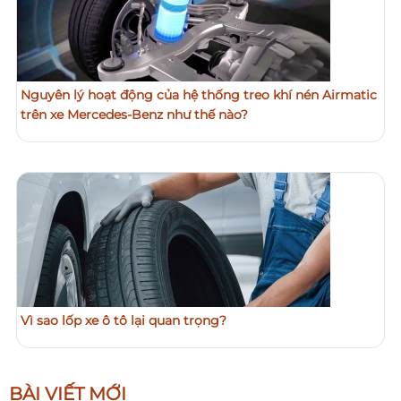
Nguyên lý hoạt động của hệ thống treo khí nén Airmatic
trên xe Mercedes-Benz như thế nào?
Vì sao lốp xe ô tô lại quan trọng?
BÀI VIẾT MỚI