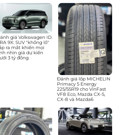
ánh giá Volkswagen ID.
RA 9X: SUV "khổng lồ"
ắp ra mắt khiến mọi
nh nhìn giá dự kiến
ưới 3 tỷ đồng
Đánh giá lốp MICHELIN
Primacy 5 Energy
225/55R19 cho VinFast
VF8 Eco, Mazda CX-5,
CX-8 và Mazda6