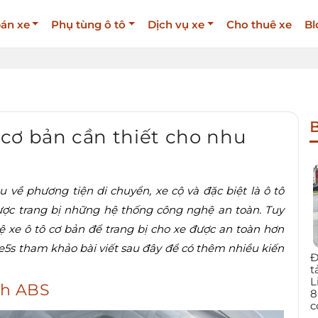
án xe
Phụ tùng ô tô
Dịch vụ xe
Cho thuê xe
Bl
B
cơ bản cần thiết cho nhu
 về phương tiện di chuyển, xe cộ và đặc biệt là ô tô
được trang bị những hệ thống công nghệ an toàn. Tuy
ệ xe ô tô cơ bản để trang bị cho xe được an toàn hơn
e5s tham khảo bài viết sau đây để có thêm nhiều kiến
Đ
t
L
nh ABS
8
c