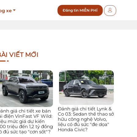
og xe
Đăng tin MIỄN PHÍ
ÀI VIẾT MỚI
Đánh giá chi tiết Lynk &
ánh giá chi tiết xe bán
Co 03: Sedan thể thao sở
ải điện VinFast VF Wild:
hữu công nghệ Volvo,
iệu mức giá dự kiến
liệu có đủ sức "đe dọa"
00 triệu đến 1,2 tỷ đồng
Honda Civic?
ó đủ sức tạo "cơn sốt"?