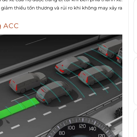
 giảm thiểu tổn thương và rủi ro khi không may xảy ra
g ACC