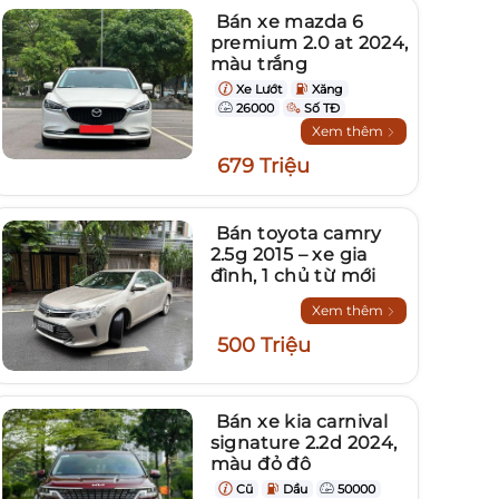
Bán xe mazda 6
premium 2.0 at 2024,
màu trắng
Xe Lướt
Xăng
26000
Số TĐ
Xem thêm
679 Triệu
Bán toyota camry
2.5g 2015 – xe gia
đình, 1 chủ từ mới
Xem thêm
500 Triệu
Bán xe kia carnival
signature 2.2d 2024,
màu đỏ đô
Cũ
Dầu
50000