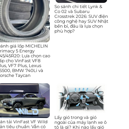
So sánh chi tiết Lynk &
Co 02 và Subaru
Crosstrek 2026: SUV điện
công nghệ hay SUV Nhật
bền bỉ, đâu là lựa chọn
phù hợp?
ánh giá lốp MICHELIN
rimacy 5 Energy
45/45R20: Lựa chọn cao
ấp cho VinFast VF8
lus, VF7 Plus, Lexus
S500, BMW 740Li và
orsche Taycan
Lấy gió trong và gió
án tải VinFast VF Wild
ngoài của máy lạnh xe ô
ản tiêu chuẩn: Vẫn có
tô là gì? Khi nào lấy gió