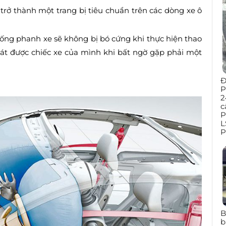
ở thành một trang bị tiêu chuẩn trên các dòng xe ô
ống phanh xe sẽ không bị bó cứng khi thực hiện thao
oát được chiếc xe của mình khi bất ngờ gặp phải một
Đ
P
2
c
P
L
P
B
b