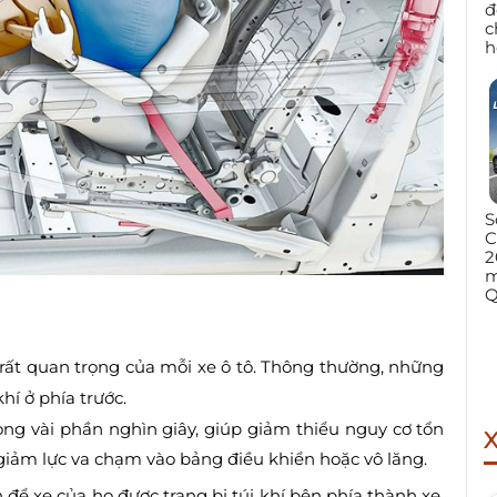
đ
c
h
S
C
2
m
Q
 rất quan trọng của mỗi xe ô tô. Thông thường, những
khí ở phía trước.
rong vài phần nghìn giây, giúp giảm thiểu nguy cơ tổn
giảm lực va chạm vào bảng điều khiển hoặc vô lăng.
 để xe của họ được trang bị túi khí bên phía thành xe.