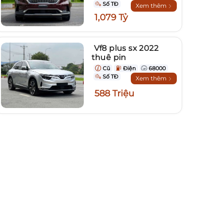
Số TĐ
Xem thêm
1,079 Tỷ
Vf8 plus sx 2022
thuê pin
Cũ
Điện
68000
Số TĐ
Xem thêm
588 Triệu