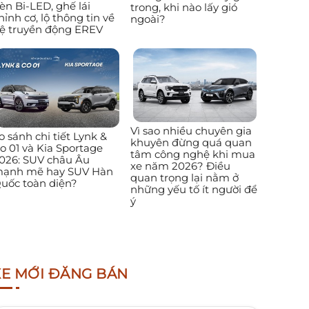
èn Bi-LED, ghế lái
trong, khi nào lấy gió
hỉnh cơ, lộ thông tin về
ngoài?
ệ truyền động EREV
Vì sao nhiều chuyên gia
o sánh chi tiết Lynk &
khuyên đừng quá quan
o 01 và Kia Sportage
tâm công nghệ khi mua
026: SUV châu Âu
xe năm 2026? Điều
ạnh mẽ hay SUV Hàn
quan trọng lại nằm ở
uốc toàn diện?
những yếu tố ít người để
ý
XE MỚI ĐĂNG BÁN