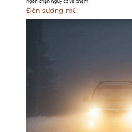
ngăn chặn nguy cơ va chạm.
Đèn sương mù