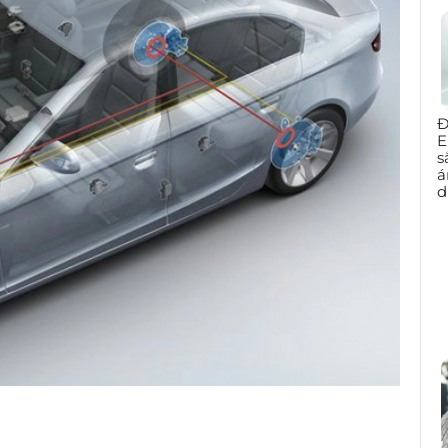
Đ
E
s
á
d