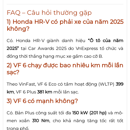
FAQ – Câu hỏi thường gặp
1) Honda HR-V có phải xe của năm 2025
không?
Có. Honda HR-V giành danh hiệu
“Ô tô của năm
2025”
tại Car Awards 2025 do VnExpress tổ chức và
đồng thời thắng hạng mục xe gầm cao cỡ B.
2) VF 6 chạy được bao nhiêu km mỗi lần
sạc?
Theo VinFast, VF 6 Eco có tầm hoạt động (WLTP)
399
km
, VF 6 Plus
381 km
mỗi lần sạc.
3) VF 6 có mạnh không?
Có. Bản Plus công suất tối đa
150 kW (201 hp)
và mô-
men xoắn
310 Nm
, cho khả năng tăng tốc rất tốt
trong phố.