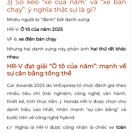
3) So kèo “xe của năm” và “xe bán
chạy”: ý nghĩa thật sự là gì?
Nhiều người bị “đánh” bởi danh xưng:
HR-V:
Ô tô của năm 2025
VF 6:
xe điện bán chạy
Nhưng hai danh xưng này phản ánh
hai thứ rất khác
nhau
:
HR-V đạt giải “Ô tô của năm”: mạnh về
sự cân bằng tổng thể
Car Awards 2025 do VnExpress tổ chức đánh giá theo
nhiều tiêu chí (trải nghiệm, công nghệ, vận hành,
thiết kế, tính thực tiễn…). Honda HR-V được chọn cho
danh hiệu cao nhất, nhấn mạnh “sự cân bằng” và
bước tiến về công nghệ hybrid.
👉 Nghĩa là HR-V được công nhận là chiếc xe
toàn