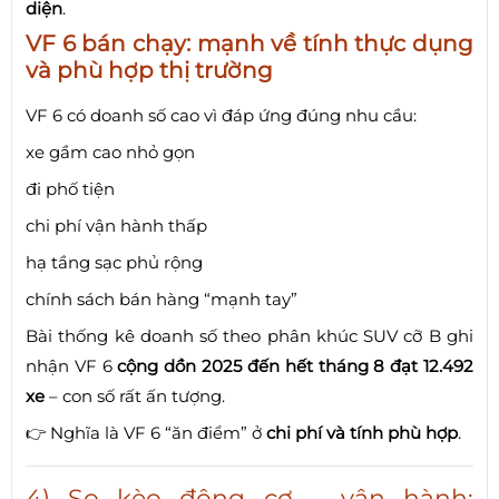
diện
.
VF 6 bán chạy: mạnh về tính thực dụng
và phù hợp thị trường
VF 6 có doanh số cao vì đáp ứng đúng nhu cầu:
xe gầm cao nhỏ gọn
đi phố tiện
chi phí vận hành thấp
hạ tầng sạc phủ rộng
chính sách bán hàng “mạnh tay”
Bài thống kê doanh số theo phân khúc SUV cỡ B ghi
nhận VF 6
cộng dồn 2025 đến hết tháng 8 đạt 12.492
xe
– con số rất ấn tượng.
👉 Nghĩa là VF 6 “ăn điểm” ở
chi phí và tính phù hợp
.
4) So kèo động cơ – vận hành: