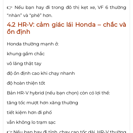
👉 Nếu bạn hay đi trong đô thị kẹt xe, VF 6 thường
“nhàn” và “phê” hơn.
4.2 HR-V: cảm giác lái Honda – chắc và
ổn định
Honda thường mạnh ở:
khung gầm chắc
vô lăng thật tay
độ ổn định cao khi chạy nhanh
độ hoàn thiện tốt
Bản HR-V hybrid (nếu bạn chọn) còn có lợi thế:
tăng tốc mượt hơn xăng thường
tiết kiệm hơn đi phố
vẫn không lo trạm sạc
👉 Nếu bạn hay đi tỉnh, chạy cao tốc dài, HR-V thường