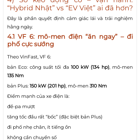
“Hybrid Nhật” vs “EV Việt” ai đã hơn?
Đây là phần quyết định cảm giác lái và trải nghiệm
hằng ngày.
4.1 VF 6: mô-men điện “ăn ngay” – đi
phố cực sướng
Theo VinFast, VF 6:
bản Eco: công suất tối đa
100 kW (134 hp)
, mô-men
135 Nm
bản Plus:
150 kW (201 hp)
, mô-men
310 Nm
Điểm mạnh của xe điện là:
đề-pa mượt
tăng tốc đầu rất “bốc” (đặc biệt bản Plus)
đi phố nhẹ chân, ít tiếng ồn
không cần chuyển số