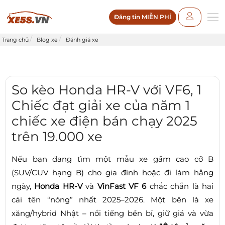
Đăng tin MIỄN PHÍ
Trang chủ
Blog xe
Đánh giá xe
So kèo Honda HR-V với VF6, 1
Chiếc đạt giải xe của năm 1
chiếc xe điện bán chạy 2025
trên 19.000 xe
Nếu bạn đang tìm một mẫu xe gầm cao cỡ B
(SUV/CUV hạng B) cho gia đình hoặc đi làm hằng
ngày,
Honda HR-V
và
VinFast VF 6
chắc chắn là hai
cái tên “nóng” nhất 2025–2026. Một bên là xe
xăng/hybrid Nhật – nổi tiếng bền bỉ, giữ giá và vừa