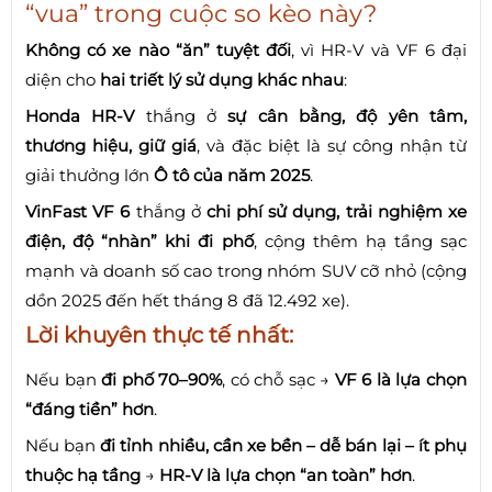
“vua” trong cuộc so kèo này?
Không có xe nào “ăn” tuyệt đối
, vì HR-V và VF 6 đại
diện cho
hai triết lý sử dụng khác nhau
:
Honda HR-V
thắng ở
sự cân bằng, độ yên tâm,
thương hiệu, giữ giá
, và đặc biệt là sự công nhận từ
giải thưởng lớn
Ô tô của năm 2025
.
VinFast VF 6
thắng ở
chi phí sử dụng, trải nghiệm xe
điện, độ “nhàn” khi đi phố
, cộng thêm hạ tầng sạc
mạnh và doanh số cao trong nhóm SUV cỡ nhỏ (cộng
dồn 2025 đến hết tháng 8 đã 12.492 xe).
Lời khuyên thực tế nhất:
Nếu bạn
đi phố 70–90%
, có chỗ sạc →
VF 6 là lựa chọn
“đáng tiền” hơn
.
Nếu bạn
đi tỉnh nhiều, cần xe bền – dễ bán lại – ít phụ
thuộc hạ tầng
→
HR-V là lựa chọn “an toàn” hơn
.