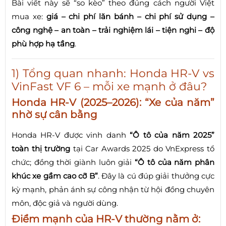
Bài viết này sẽ “so kèo” theo đúng cách người Việt
mua xe:
giá – chi phí lăn bánh – chi phí sử dụng –
công nghệ – an toàn – trải nghiệm lái – tiện nghi – độ
phù hợp hạ tầng
.
1) Tổng quan nhanh: Honda HR-V vs
VinFast VF 6 – mỗi xe mạnh ở đâu?
Honda HR-V (2025–2026): “Xe của năm”
nhờ sự cân bằng
Honda HR-V được vinh danh
“Ô tô của năm 2025”
toàn thị trường
tại Car Awards 2025 do VnExpress tổ
chức; đồng thời giành luôn giải
“Ô tô của năm phân
khúc xe gầm cao cỡ B”
. Đây là cú đúp giải thưởng cực
kỳ mạnh, phản ánh sự công nhận từ hội đồng chuyên
môn, độc giả và người dùng.
Điểm mạnh của HR-V thường nằm ở: