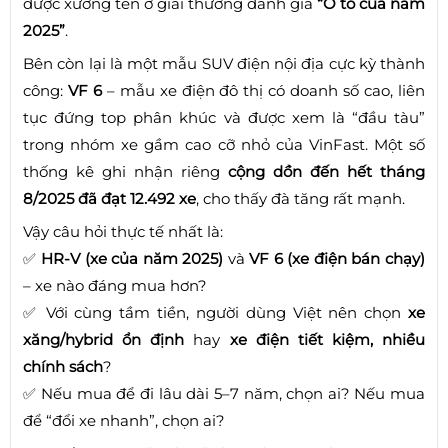
được xướng tên ở giải thưởng danh giá
“Ô tô của năm
2025”
.
Bên còn lại là một mẫu SUV điện nội địa cực kỳ thành
công:
VF 6
– mẫu xe điện đô thị có doanh số cao, liên
tục đứng top phân khúc và được xem là “đầu tàu”
trong nhóm xe gầm cao cỡ nhỏ của VinFast. Một số
thống kê ghi nhận riêng
cộng dồn đến hết tháng
8/2025 đã đạt 12.492 xe
, cho thấy đà tăng rất mạnh.
Vậy câu hỏi thực tế nhất là:
✅
HR-V (xe của năm 2025)
và
VF 6 (xe điện bán chạy)
– xe nào đáng mua hơn?
✅ Với cùng tầm tiền, người dùng Việt nên chọn
xe
xăng/hybrid ổn định
hay
xe điện tiết kiệm, nhiều
chính sách
?
✅ Nếu mua để đi lâu dài 5–7 năm, chọn ai? Nếu mua
để “đổi xe nhanh”, chọn ai?