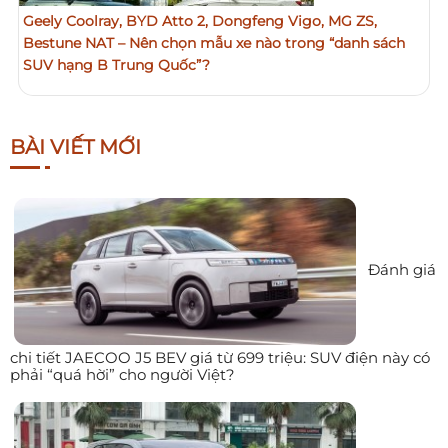
Geely Coolray, BYD Atto 2, Dongfeng Vigo, MG ZS,
Bestune NAT – Nên chọn mẫu xe nào trong “danh sách
SUV hạng B Trung Quốc”?
BÀI VIẾT MỚI
Đánh giá
chi tiết JAECOO J5 BEV giá từ 699 triệu: SUV điện này có
phải “quá hời” cho người Việt?