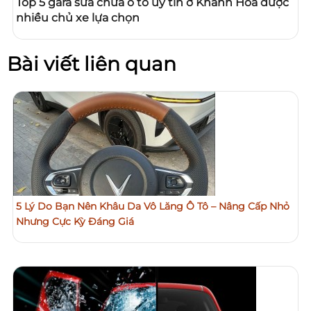
Top 5 gara sửa chữa ô tô uy tín ở Khánh Hòa được
nhiều chủ xe lựa chọn
Bài viết liên quan
5 Lý Do Bạn Nên Khâu Da Vô Lăng Ô Tô – Nâng Cấp Nhỏ
Nhưng Cực Kỳ Đáng Giá