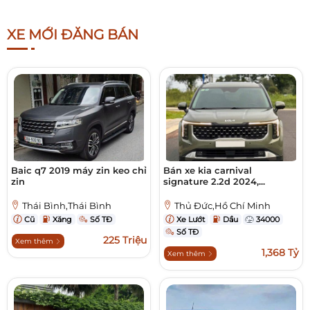
XE MỚI ĐĂNG BÁN
Baic q7 2019 máy zin keo chỉ
Bán xe kia carnival
zin
signature 2.2d 2024,...
Thái Bình,Thái Bình
Thủ Đức,Hồ Chí Minh
Cũ
Xăng
Số TĐ
Xe Lướt
Dầu
34000
Số TĐ
225 Triệu
Xem thêm
1,368 Tỷ
Xem thêm