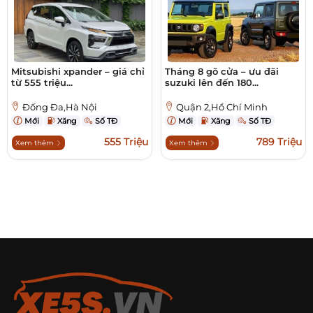
Mitsubishi xpander – giá chỉ
Tháng 8 gõ cửa – ưu đãi
từ 555 triệu...
suzuki lên đến 180...
Đống Đa,Hà Nội
Quận 2,Hồ Chí Minh
Mới
Xăng
Số TĐ
Mới
Xăng
Số TĐ
555 Triệu
789 Triệu
Xem thêm
Xem thêm