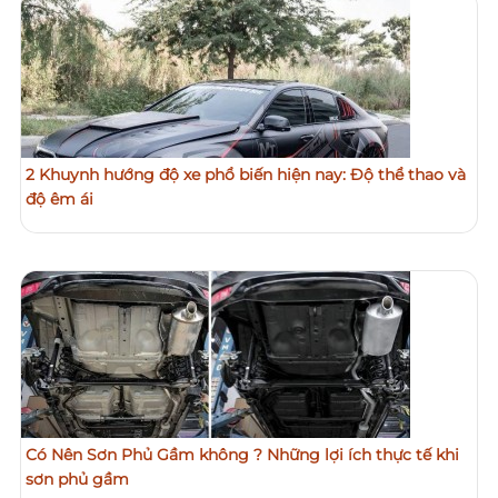
2 Khuynh hướng độ xe phổ biến hiện nay: Độ thể thao và
độ êm ái
Có Nên Sơn Phủ Gầm không ? Những lợi ích thực tế khi
sơn phủ gầm