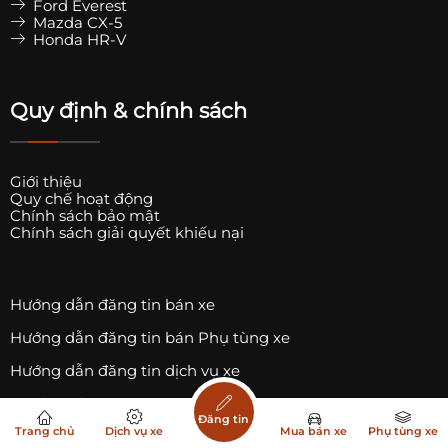
Ford Everest
Mazda CX-5
Honda HR-V
Quy định & chính sách
Giới thiệu
Quy chế hoạt động
Chính sách bảo mật
Chính sách giải quyết khiếu nại
Hướng dẫn đăng tin bán xe
Hướng dẫn đăng tin bán Phụ tùng xe
Hướng dẫn đăng tin dịch vụ xe
Danh sách Trụ sạc xe ô tô điện
Đăng tin
Trang chủ
Dịch vụ xe
Mua bán xe
Phụ tùng xe
Danh sách Trụ sạc xe điện Vinfast