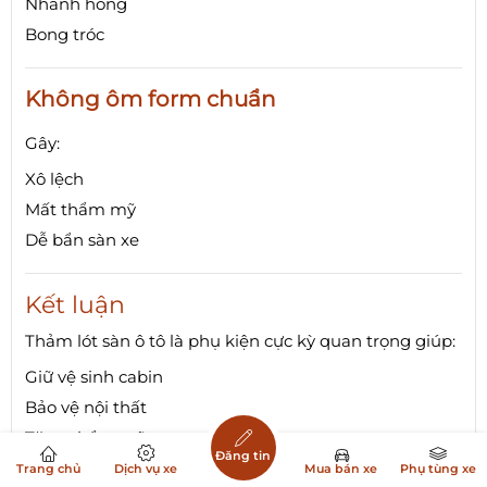
Nhanh hỏng
Bong tróc
Không ôm form chuẩn
Gây:
Xô lệch
Mất thẩm mỹ
Dễ bẩn sàn xe
Kết luận
Thảm lót sàn ô tô là phụ kiện cực kỳ quan trọng giúp:
Giữ vệ sinh cabin
Bảo vệ nội thất
Tăng thẩm mỹ
Đăng tin
Tăng trải nghiệm sử dụng xe
Trang chủ
Dịch vụ xe
Mua bán xe
Phụ tùng xe