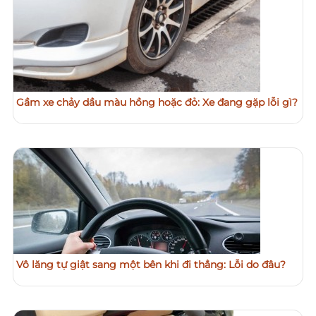
Gầm xe chảy dầu màu hồng hoặc đỏ: Xe đang gặp lỗi gì?
Vô lăng tự giật sang một bên khi đi thẳng: Lỗi do đâu?