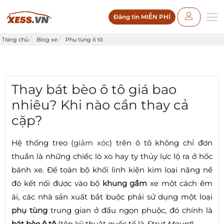
Đăng tin MIỄN PHÍ
Trang chủ
Blog xe
Phụ tùng ô tô
Thay bát bèo ô tô giá bao
nhiêu? Khi nào cần thay cả
cặp?
Hệ thống treo (
giảm xóc
) trên ô tô không chỉ đơn
thuần là những chiếc lò xo hay ty thủy lực lộ ra ở hốc
bánh xe. Để toàn bộ khối linh kiện kim loại nặng nề
đó kết nối được vào bộ
khung gầm
xe một cách êm
ái, các nhà sản xuất bắt buộc phải sử dụng một loại
phụ tùng
trung gian ở đầu ngọn phuộc, đó chính là
bát bèo ô tô
(tên kỹ thuật quốc tế là
Strut Mount
).