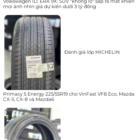
Volkswagen ID. ERA 9X: SUV "khổng lồ" sắp ra mắt khiến
mọi ánh nhìn giá dự kiến dưới 3 tỷ đồng
Đánh giá lốp MICHELIN
Primacy 5 Energy 225/55R19 cho VinFast VF8 Eco, Mazda
CX-5, CX-8 và Mazda6