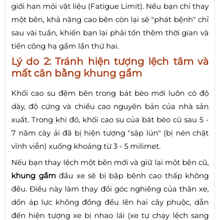
giới hạn mỏi vật liệu (Fatigue Limit). Nếu bạn chỉ thay
một bên, khả năng cao bên còn lại sẽ "phát bệnh" chỉ
sau vài tuần, khiến bạn lại phải tốn thêm thời gian và
tiền công hạ gầm lần thứ hai.
Lý do 2: Tránh hiện tượng lệch tâm và
mất cân bằng khung gầm
Khối cao su đệm bên trong bát bèo mới luôn có độ
dày, độ cứng và chiều cao nguyên bản của nhà sản
xuất. Trong khi đó, khối cao su của bát bèo cũ sau 5 -
7 năm cày ải đã bị hiện tượng "sập lún" (bị nén chặt
vĩnh viễn) xuống khoảng từ 3 - 5 milimet.
Nếu bạn thay lệch một bên mới và giữ lại một bên cũ,
khung gầm
đầu xe sẽ bị bập bênh cao thấp không
đều. Điều này làm thay đổi góc nghiêng của thân xe,
dồn áp lực không đồng đều lên hai cây phuộc, dẫn
đến hiện tượng xe bị nhao lái (xe tự chạy lệch sang