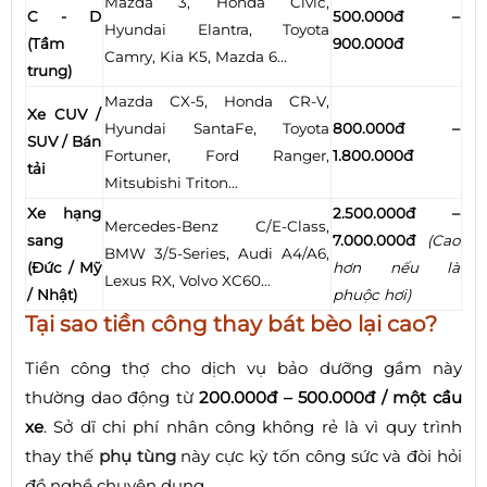
Mazda 3, Honda Civic,
C - D
500.000đ –
Hyundai Elantra, Toyota
(Tầm
900.000đ
Camry, Kia K5, Mazda 6...
trung)
Mazda CX-5, Honda CR-V,
Xe CUV /
Hyundai SantaFe, Toyota
800.000đ –
SUV / Bán
Fortuner, Ford Ranger,
1.800.000đ
tải
Mitsubishi Triton...
Xe hạng
2.500.000đ –
Mercedes-Benz C/E-Class,
sang
7.000.000đ
(Cao
BMW 3/5-Series, Audi A4/A6,
(Đức / Mỹ
hơn nếu là
Lexus RX, Volvo XC60...
/ Nhật)
phuộc hơi)
Tại sao tiền công thay bát bèo lại cao?
Tiền công thợ cho dịch vụ bảo dưỡng gầm này
thường dao động từ
200.000đ – 500.000đ / một cầu
xe
. Sở dĩ chi phí nhân công không rẻ là vì quy trình
thay thế
phụ tùng
này cực kỳ tốn công sức và đòi hỏi
đồ nghề chuyên dụng.