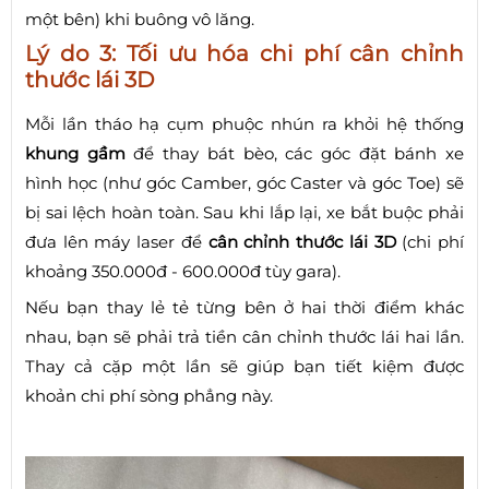
một bên) khi buông vô lăng.
Lý do 3: Tối ưu hóa chi phí cân chỉnh
thước lái 3D
Mỗi lần tháo hạ cụm phuộc nhún ra khỏi hệ thống
khung gầm
để thay bát bèo, các góc đặt bánh xe
hình học (như góc Camber, góc Caster và góc Toe) sẽ
bị sai lệch hoàn toàn. Sau khi lắp lại, xe bắt buộc phải
đưa lên máy laser để
cân chỉnh thước lái 3D
(chi phí
khoảng 350.000đ - 600.000đ tùy gara).
Nếu bạn thay lẻ tẻ từng bên ở hai thời điểm khác
nhau, bạn sẽ phải trả tiền cân chỉnh thước lái hai lần.
Thay cả cặp một lần sẽ giúp bạn tiết kiệm được
khoản chi phí sòng phẳng này.