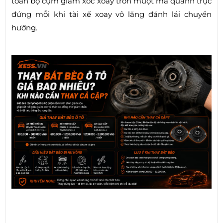
toàn bộ cụm giảm xóc xoay tròn mượt mà quanh trục
đứng mỗi khi tài xế xoay vô lăng đánh lái chuyển
hướng.