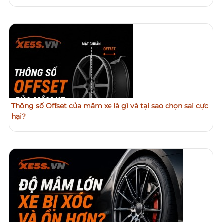
Thông số Offset của mâm xe là gì và tại sao chọn sai cực
hại?