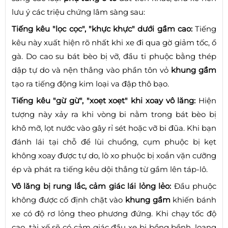
lưu ý các triệu chứng lâm sàng sau:
Tiếng kêu "lọc cọc", "khực khực" dưới gầm cao:
Tiếng
kêu này xuất hiện rõ nhất khi xe đi qua gờ giảm tốc, ổ
gà. Do cao su bát bèo bị vỡ, đầu ti phuộc bằng thép
dập tự do và nện thẳng vào phần tôn vỏ
khung gầm
tạo ra tiếng động kim loại va đập thô bạo.
Tiếng kêu "gừ gừ", "xoẹt xoẹt" khi xoay vô lăng:
Hiện
tượng này xảy ra khi vòng bi nằm trong bát bèo bị
khô mỡ, lọt nước vào gây rỉ sét hoặc vỡ bi đũa. Khi bạn
đánh lái tại chỗ để lùi chuồng, cụm phuộc bị kẹt
không xoay được tự do, lò xo phuộc bị xoắn vặn cưỡng
ép và phát ra tiếng kêu dội thẳng từ gầm lên táp-lô.
Vô lăng bị rung lắc, cảm giác lái lỏng lẻo:
Đầu phuộc
không được cố định chặt vào
khung gầm
khiến bánh
xe có độ rơ lỏng theo phương đứng. Khi chạy tốc độ
cao, tài xế sẽ có cảm giác đầu xe bị bồng bềnh, loạng