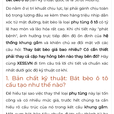
Do nằm ở vị trí khuất chịu lực, lại phải gánh chịu toàn
bộ trọng lượng đầu xe kèm theo hàng triệu nhịp dằn
xóc từ mặt đường, bát bèo là loại
phụ tùng
ô tô
có tỷ
lệ hao mòn và lão hóa rất cao. Khi chi tiết này "phát
bệnh", ảnh hưởng trực tiếp đến độ ổn định của
hệ
thống
khung gầm
và khiến chủ xe đối mặt với các
câu hỏi:
Thay bát bèo giá bao nhiêu? Có cần thiết
phải thay cả cặp hay hỏng bên nào thay bên đó?
Hãy
cùng
XE5S.VN
đi tìm câu trả lời chi tiết và chuẩn xác
nhất dưới góc độ kỹ thuật cơ khí.
1. Bản chất kỹ thuật: Bát bèo ô tô
cấu tạo như thế nào?
Để hiểu tại sao việc thay thế loại
phụ tùng
này lại tốn
công và có nhiều mức giá, trước hết chúng ta cần
hiểu rõ cấu trúc của nó trong kết cấu
khung gầm
.
Một cụm bát bèo tiêu chuẩn được cấu thành từ ba