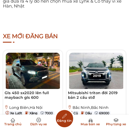
gia đưa ra 4 lý do nên chọn mua xe Lynk & Co thay vì xe
Hàn, Nhật
XE MỚI ĐĂNG BÁN
Gls 450 sx2020 lên full
Mitsubishi triton đời 2019
maybach gls 600
bản 2 cầu stđ
Long Biên,Hà Nội
Bắc Ninh,Bắc Ninh
Xe Lướt
Xăng
7000
Cũ
Dầu
69000
Số TĐ
Số TĐ
Đăng tin
Trang chủ
Dịch vụ xe
Mua bán xe
Phụ tùng xe
3,69 Tỷ
587 Triệu
Xem thêm
Xem thêm