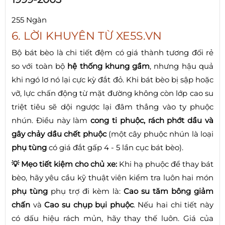
255 Ngàn
6. LỜI KHUYÊN TỪ XE5S.VN
Bộ bát bèo là chi tiết đệm có giá thành tương đối rẻ
so với toàn bộ
hệ thống khung gầm
, nhưng hậu quả
khi ngó lơ nó lại cực kỳ đắt đỏ. Khi bát bèo bị sập hoặc
vỡ, lực chấn động từ mặt đường không còn lớp cao su
triệt tiêu sẽ dội ngược lại đâm thẳng vào ty phuộc
nhún. Điều này làm
cong ti phuộc, rách phớt dầu và
gây chảy dầu chết phuộc
(một cây phuộc nhún là loại
phụ tùng
có giá đắt gấp 4 - 5 lần cục bát bèo).
💡 Mẹo tiết kiệm cho chủ xe:
Khi hạ phuộc để thay bát
bèo, hãy yêu cầu kỹ thuật viên kiểm tra luôn hai món
phụ tùng
phụ trợ đi kèm là:
Cao su tăm bông giảm
chấn
và
Cao su chụp bụi phuộc
. Nếu hai chi tiết này
có dấu hiệu rách mủn, hãy thay thế luôn. Giá của