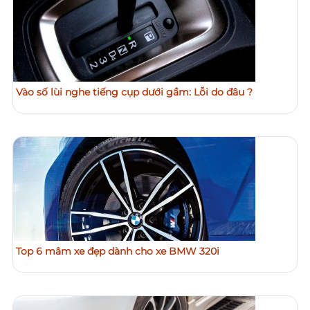
Vào số lùi nghe tiếng cụp dưới gầm: Lỗi do đâu ?
Top 6 mâm xe đẹp dành cho xe BMW 320i