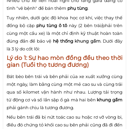
Nhiều chủ xe liền hoài nghi cho rằng gara đang cố
tình "vẽ bệnh" để bán thêm
phụ tùng
.
Tuy nhiên, dưới góc độ khoa học cơ khí, việc thay thế
đồng bộ cặp
phụ tùng ô tô
này (2 bên trái/phải trên
cùng một cầu xe) là một chỉ định kỹ thuật hoàn toàn
đúng đắn để bảo vệ
hệ thống
khung gầm
. Dưới đây
là 3 lý do cốt lõi:
Lý do 1: Sự hao mòn đồng đều theo thời
gian (Tuổi thọ tương đương)
Bát bèo bên trái và bên phải của xe xuất xưởng cùng
một ngày, làm bằng cùng một mẻ cao su và cùng trải
qua số kilomet vận hành như nhau. Lượng tải trọng
từ động cơ và số lần sập ổ gà mà hai bên
khung gầm
phải gánh chịu là tương đương.
Nếu bên trái đã bị nứt toác cao su hoặc rơ vỡ vòng bi,
điều đó chứng tỏ khối cao su bên phải cũng đã đi đến