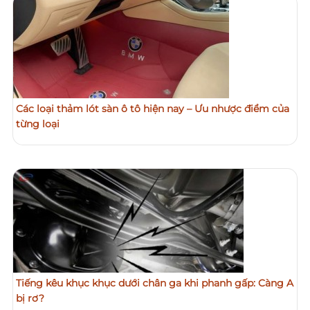
Các loại thảm lót sàn ô tô hiện nay – Ưu nhược điểm của
từng loại
Tiếng kêu khục khục dưới chân ga khi phanh gấp: Càng A
bị rơ?