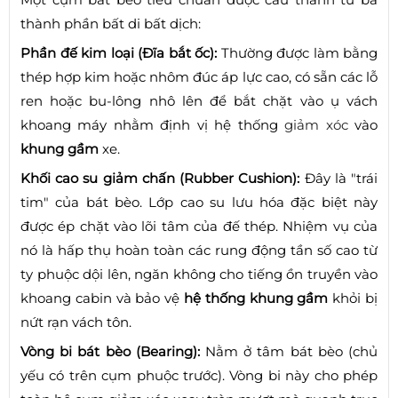
thành phần bất di bất dịch:
Phần đế kim loại (Đĩa bắt ốc):
Thường được làm bằng
thép hợp kim hoặc nhôm đúc áp lực cao, có sẵn các lỗ
ren hoặc bu-lông nhô lên để bắt chặt vào ụ vách
khoang máy nhằm định vị hệ thống
giảm xóc
vào
khung gầm
xe.
Khối cao su giảm chấn (Rubber Cushion):
Đây là "trái
tim" của bát bèo. Lớp cao su lưu hóa đặc biệt này
được ép chặt vào lõi tâm của đế thép. Nhiệm vụ của
nó là hấp thụ hoàn toàn các rung động tần số cao từ
ty phuộc dội lên, ngăn không cho tiếng ồn truyền vào
khoang cabin và bảo vệ
hệ thống khung gầm
khỏi bị
nứt rạn vách tôn.
Vòng bi bát bèo (Bearing):
Nằm ở tâm bát bèo (chủ
yếu có trên cụm phuộc trước). Vòng bi này cho phép