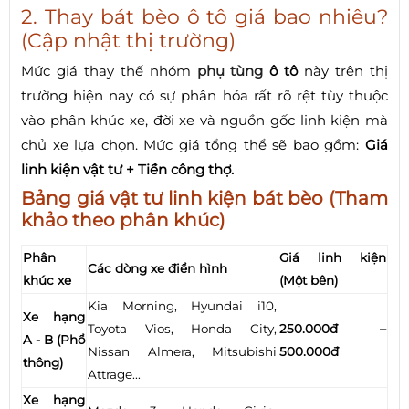
2. Thay bát bèo ô tô giá bao nhiêu?
(Cập nhật thị trường)
Mức giá thay thế nhóm
phụ tùng
ô tô
này trên thị
trường hiện nay có sự phân hóa rất rõ rệt tùy thuộc
vào phân khúc xe, đời xe và nguồn gốc linh kiện mà
chủ xe lựa chọn. Mức giá tổng thể sẽ bao gồm:
Giá
linh kiện vật tư + Tiền công thợ.
Bảng giá vật tư linh kiện bát bèo (Tham
khảo theo phân khúc)
Phân
Giá linh kiện
Các dòng xe điển hình
khúc xe
(Một bên)
Kia Morning, Hyundai i10,
Xe hạng
Toyota Vios, Honda City,
250.000đ –
A - B (Phổ
Nissan Almera, Mitsubishi
500.000đ
thông)
Attrage...
Xe hạng