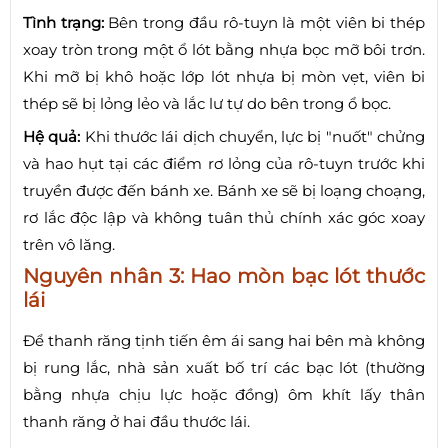
Tình trạng:
Bên trong đầu rô-tuyn là một viên bi thép
xoay tròn trong một ổ lót bằng nhựa bọc mỡ bôi trơn.
Khi mỡ bị khô hoặc lớp lót nhựa bị mòn vẹt, viên bi
thép sẽ bị lỏng lẻo và lắc lư tự do bên trong ổ bọc.
Hệ quả:
Khi thước lái dịch chuyển, lực bị "nuốt" chửng
và hao hụt tại các điểm rơ lỏng của rô-tuyn trước khi
truyền được đến bánh xe. Bánh xe sẽ bị loạng choạng,
rơ lắc độc lập và không tuân thủ chính xác góc xoay
trên vô lăng.
Nguyên nhân 3: Hao mòn bạc lót thước
lái
Để thanh răng tịnh tiến êm ái sang hai bên mà không
bị rung lắc, nhà sản xuất bố trí các bạc lót (thường
bằng nhựa chịu lực hoặc đồng) ôm khít lấy thân
thanh răng ở hai đầu thước lái.