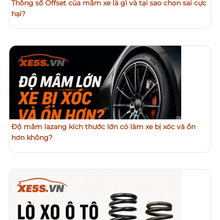
Thông số Offset của mâm xe là gì và tại sao chọn sai cực
hại?
Độ mâm lazang kích thước lớn có làm xe bị xóc và ồn
hơn không?