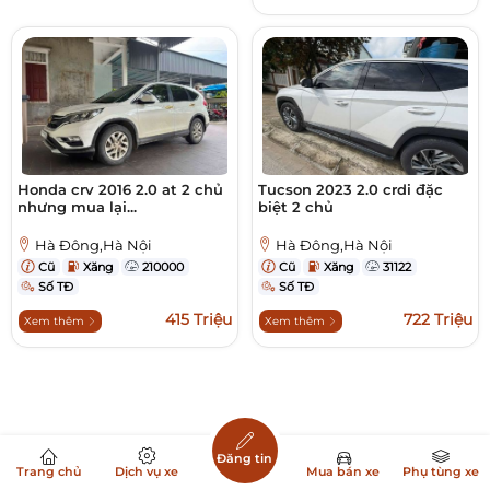
Honda crv 2016 2.0 at 2 chủ
Tucson 2023 2.0 crdi đặc
nhưng mua lại...
biệt 2 chủ
Hà Đông,Hà Nội
Hà Đông,Hà Nội
Cũ
Xăng
210000
Cũ
Xăng
31122
Số TĐ
Số TĐ
415 Triệu
722 Triệu
Xem thêm
Xem thêm
Đăng tin
Trang chủ
Dịch vụ xe
Mua bán xe
Phụ tùng xe