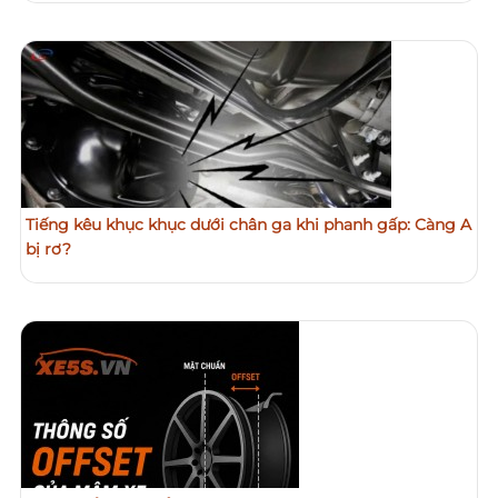
Tiếng kêu khục khục dưới chân ga khi phanh gấp: Càng A
bị rơ?