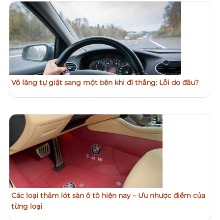
Vô lăng tự giật sang một bên khi đi thẳng: Lỗi do đâu?
Các loại thảm lót sàn ô tô hiện nay – Ưu nhược điểm của
từng loại