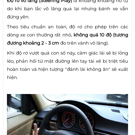
Độ rơ vô lăng (Steering Play)
là khoảng khoảng hở tự
do khi bạn lắc vô lăng qua lại nhưng bánh xe vẫn
đứng yên.
Theo tiêu chuẩn an toàn, độ rơ cho phép trên các
dòng xe con thường rất nhỏ,
không quá 10 độ (tương
đương khoảng 2 - 3 cm
đo trên vành vô lăng).
Khi độ rơ vượt quá con số này, cảm giác lái sẽ bị lỏng
lẻo, phản hồi từ mặt đường lên tay tài xế bị triệt tiêu
hoàn toàn và hiện tượng "đánh lái không ăn" sẽ xuất
hiện.