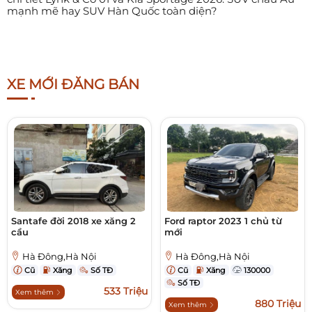
mạnh mẽ hay SUV Hàn Quốc toàn diện?
XE MỚI ĐĂNG BÁN
Santafe đời 2018 xe xăng 2
Ford raptor 2023 1 chủ từ
cầu
mới
Hà Đông,Hà Nội
Hà Đông,Hà Nội
Cũ
Xăng
Số TĐ
Cũ
Xăng
130000
Số TĐ
533 Triệu
Xem thêm
880 Triệu
Xem thêm