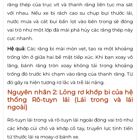
răng thép của trục vít và thanh răng liên tục ma sát
với nhau. Nếu xe bị rách cao su chụp bụi thước lái,
nước mưa và cát bụi bẩn lọt vào bên trong sẽ đóng
vai trò như một lớp đá mài phá hủy các răng thép này
cực nhanh.
Hệ quả:
Các răng bị mài mòn vẹt, tạo ra một khoảng
trống lớn ở giữa hai bề mặt tiếp xúc. Khi bạn xoay vô
lăng, bánh răng tròn xoay không tải trong khoảng
trống đó trước khi chạm vào răng của thanh răng. Từ
đó gây ra hiện tượng rơ lắc và trễ lái nặng.
Nguyên nhân 2: Lỏng rơ khớp bi của hệ
thống Rô-tuyn lái (Lái trong và lái
ngoài)
Rô-tuyn lái trong và rô-tuyn lái ngoài đóng vai trò như
các khớp cùi chỏ và khớp cổ tay, truyền lực tịnh tiến
từ thước lái ra moay-ơ bánh xe.