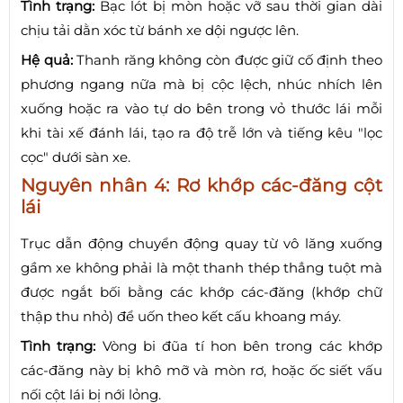
Tình trạng:
Bạc lót bị mòn hoặc vỡ sau thời gian dài
chịu tải dằn xóc từ bánh xe dội ngược lên.
Hệ quả:
Thanh răng không còn được giữ cố định theo
phương ngang nữa mà bị cộc lệch, nhúc nhích lên
xuống hoặc ra vào tự do bên trong vỏ thước lái mỗi
khi tài xế đánh lái, tạo ra độ trễ lớn và tiếng kêu "lọc
cọc" dưới sàn xe.
Nguyên nhân 4: Rơ khớp các-đăng cột
lái
Trục dẫn động chuyển động quay từ vô lăng xuống
gầm xe không phải là một thanh thép thẳng tuột mà
được ngắt bối bằng các khớp các-đăng (khớp chữ
thập thu nhỏ) để uốn theo kết cấu khoang máy.
Tình trạng:
Vòng bi đũa tí hon bên trong các khớp
các-đăng này bị khô mỡ và mòn rơ, hoặc ốc siết vấu
nối cột lái bị nới lỏng.