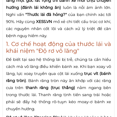
lăng một góc rất rộng thì bánh xe mới chịu chuyển
hướng (đánh lái không ăn)
luôn là nỗi ám ảnh lớn.
Nghi vấn
"Thước lái đã hỏng?"
của bạn chính xác tới
90%. Hãy cùng
XE5S.VN
mổ xẻ chi tiết cấu trúc cơ khí,
các nguyên nhân cốt lõi và cách xử lý triệt để căn
bệnh nguy hiểm này.
1. Cơ chế hoạt động của thước lái và
khái niệm "Độ rơ vô lăng"
Để biết tại sao hệ thống lái bị trễ, chúng ta cần hiểu
cách mà vô lăng điều khiển bánh xe. Khi bạn xoay vô
lăng, lực xoay truyền qua cột lái xuống
trục vít (bánh
răng tròn)
. Bánh răng tròn này ăn khớp với các răng
cưa trên
thanh răng (trục thẳng)
nằm ngang bên
trong thước lái. Thanh răng tịnh tiến sang trái hoặc
phải sẽ đẩy hệ thống rô-tuyn kéo moay-ơ bánh xe
chuyển hướng.