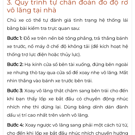
3. Quy trình tự chẩn đoán đo độ rơ
vô lăng tại nhà
Chủ xe có thể tự đánh giá tình trạng hệ thống lái
bằng bài kiểm tra trực quan sau:
Bước 1:
Đỗ xe trên nền bê tông phẳng, trả thẳng bánh
xe trước, nổ máy ở chế độ không tải (để kích hoạt hệ
thống trợ lực điện hoặc thủy lực).
Bước 2:
Hạ kính cửa sổ bên tài xuống, đứng bên ngoài
xe nhưng thò tay qua cửa sổ để xoay nhẹ vô lăng. Mắt
nhìn thẳng vào bánh xe trước bên trái.
Bước 3:
Xoay vô lăng thật chậm sang bên trái cho đến
khi bạn thấy lốp xe bắt đầu có chuyển động nhúc
nhích nhẹ thì dừng lại. Dùng băng dính dán đánh
dấu vị trí cao nhất trên vành vô lăng.
Bước 4:
Xoay ngược vô lăng sang phải một cách từ từ,
cho đến khi lốp xe bắt đầu nhúc nhích chuyển hướng