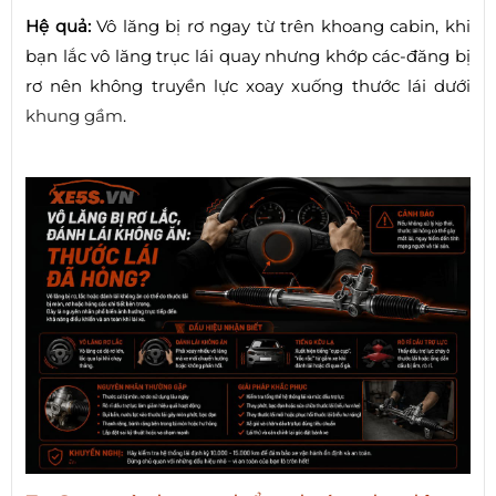
Hệ quả:
Vô lăng bị rơ ngay từ trên khoang cabin, khi
bạn lắc vô lăng trục lái quay nhưng khớp các-đăng bị
rơ nên không truyền lực xoay xuống thước lái dưới
khung gầm
.