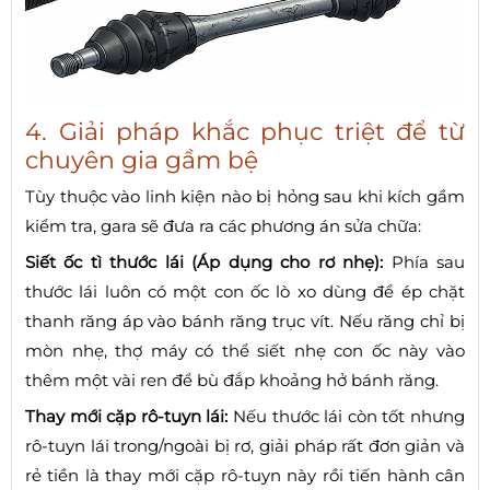
4. Giải pháp khắc phục triệt để từ
chuyên gia gầm bệ
Tùy thuộc vào linh kiện nào bị hỏng sau khi kích gầm
kiểm tra, gara sẽ đưa ra các phương án sửa chữa:
Siết ốc tì thước lái (Áp dụng cho rơ nhẹ):
Phía sau
thước lái luôn có một con ốc lò xo dùng để ép chặt
thanh răng áp vào bánh răng trục vít. Nếu răng chỉ bị
mòn nhẹ, thợ máy có thể siết nhẹ con ốc này vào
thêm một vài ren để bù đắp khoảng hở bánh răng.
Thay mới cặp rô-tuyn lái:
Nếu thước lái còn tốt nhưng
rô-tuyn lái trong/ngoài bị rơ, giải pháp rất đơn giản và
rẻ tiền là thay mới cặp rô-tuyn này rồi tiến hành cân