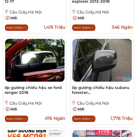
12-17
explorer 2013-2018
Cầu Giấy,Hà Nội
Cầu Giấy,Hà Nội
Mới
Mới
1,419 Triệu
346 Ngàn
Xem thêm
Xem thêm
ốp gương chiếu hậu xe ford
ốp gương chiếu hậu subaru
ranger 2018
forester...
Cầu Giấy,Hà Nội
Cầu Giấy,Hà Nội
Mới
Mới
476 Ngàn
1,778 Triệu
Xem thêm
Xem thêm