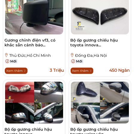
Gương chỉnh điện vf3, có
Bộ ốp gương chiếu hậu
khắc sẵn cảnh báo...
toyota innova...
Thủ Đức,Hồ Chí Minh
Đống Đa,Hà Nội
Mới
Mới
3 Triệu
450 Ngàn
Xem thêm
Xem thêm
Bộ ốp gương chiếu hậu
Bộ ốp gương chiếu hậu