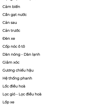
2.3. Gương không gập điện / chỉnh điện
Cảm biến
được
Cần gạt nước
Các lỗi thường gặp:
Cản sau
Không gập khi khóa xe
Cản trước
Không chỉnh được hướng
Đèn xe
Gập kêu to, kẹt
Cốp nóc ô tô
Nguyên nhân có thể do:
Dàn nóng - Dàn lạnh
Cháy motor
Giảm xóc
Hỏng mạch điều khiển
Gương chiếu hậu
Đứt dây điện
Hệ thống phanh
Trường hợp này tùy mức độ có thể sửa, nhưng nếu
Lốc điều hoà
motor hỏng nặng, thay mới sẽ tối ưu hơn.
Lọc gió - Lọc điều hoà
Lốp xe
2.4. Hỏng tính năng sấy gương