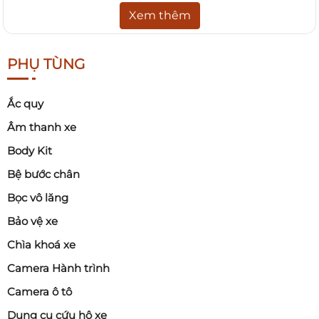
Gương vỡ làm hình ảnh phản chiếu méo mó, gây khó
Xem thêm
khăn khi quan sát và tiềm ẩn nguy cơ tai nạn.
Tin tốt là nếu chỉ vỡ mặt kính, bạn có thể
chỉ thay
PHỤ TÙNG
mặt gương
thay vì thay cả cụm, giúp tiết kiệm chi
phí.
Ắc quy
Âm thanh xe
2.2. Gương rung lắc khi chạy tốc độ cao
Body Kit
Nếu khi chạy trên 60–80 km/h, gương rung mạnh
Bệ bước chân
khiến hình ảnh nhòe:
Bọc vô lăng
Có thể do lỏng khớp
Bảo vệ xe
Hư motor
Chìa khoá xe
Gãy chân đế
Camera Hành trình
Nếu sửa không khắc phục được, nên thay cụm
Camera ô tô
gương mới để đảm bảo tầm nhìn ổn định.
Dụng cụ cứu hộ xe