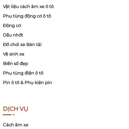
Vật liệu cách âm xe ô tô
3. Thay gương chiếu hậu xe ô tô giá
Phụ tùng động cơ ô tô
bao nhiêu?
Động cơ
Chi phí thay gương phụ thuộc vào:
Dầu nhớt
Dòng xe
Đồ chơi xe Bán tải
Loại gương
Vệ sinh xe
Có tích hợp công nghệ hay không
Biển số đẹp
Thay chính hãng hay ngoài
Phụ tùng điện ô tô
3.1. Giá tham khảo
Pin ô tô & Phụ kiện pin
Xe phổ thông (Vios, Accent, Mazda 3…)
Thay mặt gương: 200.000 – 600.000đ
Thay cụm gương cơ bản: 1 – 3 triệu đồng
DỊCH VỤ
Xe tầm trung (CX-5, Tucson, Camry…)
Cách âm xe
2 – 6 triệu đồng