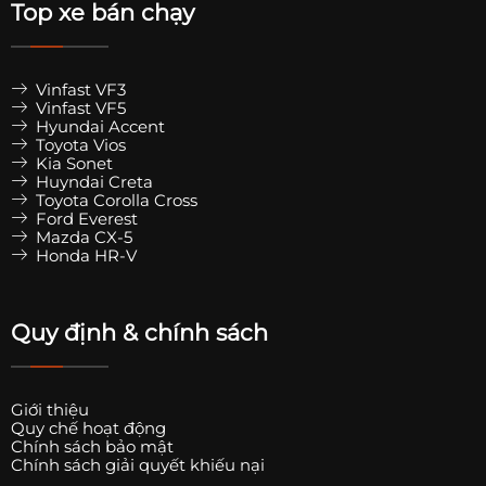
Top xe bán chạy
Lỗi điện sau một thời gian
Không có bảo hành rõ ràng
Vì vậy, không phải thay ngoài là rẻ và tốt — quan
Vinfast VF3
Vinfast VF5
trọng là
chọn gara uy tín
.
Hyundai Accent
Toyota Vios
Kia Sonet
6. Khi nào nên thay ở hãng? Khi
Huyndai Creta
Toyota Corolla Cross
nào nên thay ngoài?
Ford Everest
Mazda CX-5
Nên thay tại hãng nếu:
Honda HR-V
Xe còn bảo hành
Gương có tích hợp ADAS, camera phức tạp
Quy định & chính sách
Xe cao cấp
Bạn cần bảo hành chính hãng
Giới thiệu
Nên thay ngoài nếu:
Quy chế hoạt động
Chính sách bảo mật
Chính sách giải quyết khiếu nại
Xe đã hết bảo hành