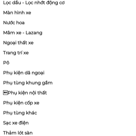
Lọc dầu - Lọc nhớt động cơ
Khi trời mưa hoặc lạnh, gương không làm khô được
Màn hình xe
sẽ gây:
Nước hoa
Mờ tầm nhìn
Mâm xe - Lazang
Giảm an toàn
Ngoại thất xe
Nếu xe bạn thường di chuyển trong điều kiện mưa
Trang trí xe
nhiều, nên sửa hoặc thay để đảm bảo tầm nhìn.
Pô
2.5. Hư cảm biến điểm mù hoặc camera
Phụ kiện dã ngoại
tích hợp
Phụ tùng khung gầm
Với xe hiện đại, gương là nơi tích hợp:
Phụ kiện nội thất
Cảm biến cảnh báo điểm mù
Phụ kiện cốp xe
Camera 360
Phụ tùng khác
Nếu va quẹt mạnh làm hỏng các thiết bị này, chi phí
Sạc xe điện
thay có thể cao hơn nhiều so với gương cơ bản.
Thảm lót sàn