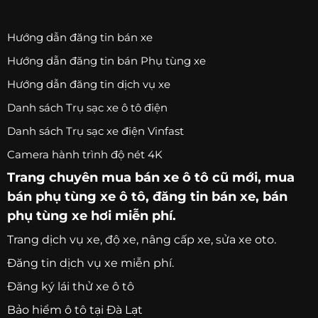
Chỉ thay mặt kính hoặc gương cơ bản
Tìm được gara chuyên về dòng xe đó
Hướng dẫn đăng tin bán xe
Muốn tiết kiệm chi phí
Hướng dẫn đăng tin bán Phụ tùng xe
Hướng dẫn đăng tin dịch vụ xe
7. Cách chọn địa chỉ thay gương
Danh sách Trụ sạc xe ô tô điện
chiếu hậu uy tín
Danh sách Trụ sạc xe điện Vinfast
Trước khi quyết định, bạn nên:
Camera hành trình độ nét 4K
Hỏi rõ nguồn gốc linh kiện
Trang chuyên
mua bán xe ô tô
cũ mới,
mua
Yêu cầu bảo hành tối thiểu 3–6 tháng
bán phụ tùng xe ô tô
, đăng tin bán xe, bán
phụ tùng xe hơi miễn phí.
Kiểm tra khả năng tương thích
Đọc đánh giá khách hàng
Trang
dịch vụ xe
, độ xe, nâng cấp xe, sửa xe oto.
So sánh giá 2–3 nơi
Đăng tin dịch vụ xe miễn phí.
Đừng chọn nơi rẻ nhất — hãy chọn nơi minh bạch
Đăng ký lái thử xe ô tô
nhất.
Bảo hiểm ô tô tại Đà Lạt