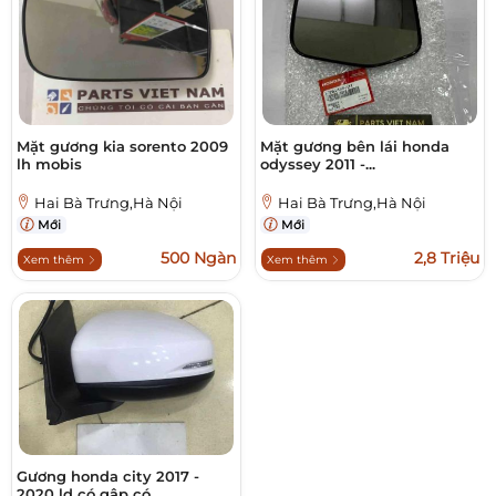
Mặt gương kia sorento 2009
Mặt gương bên lái honda
lh mobis
odyssey 2011 -...
Hai Bà Trưng,Hà Nội
Hai Bà Trưng,Hà Nội
Mới
Mới
500 Ngàn
2,8 Triệu
Xem thêm
Xem thêm
Gương honda city 2017 -
2020 ld có gập có...