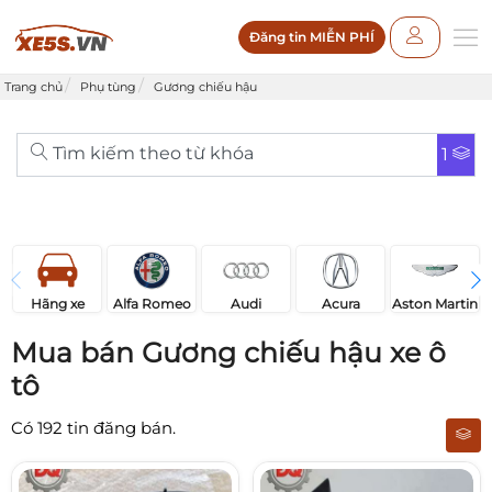
Đăng tin MIỄN PHÍ
Trang chủ
Phụ tùng
Gương chiếu hậu
Tìm kiếm theo từ khóa
1
Acura
Audi
Aston Martin
Hãng xe
Alfa Romeo
Mua bán Gương chiếu hậu xe ô
tô
Có
192
tin đăng bán.