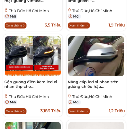
mặt gương vinfast...
limo green –...
Thủ Đức,Hồ Chí Minh
Thủ Đức,Hồ Chí Minh
Mới
Mới
3,5 Triệu
1,9 Triệu
Xem thêm
Xem thêm
Gập gương điện kèm led xi
Nâng cấp led xi nhan trên
nhan thp cho...
gương chiếu hậu...
Thủ Đức,Hồ Chí Minh
Thủ Đức,Hồ Chí Minh
Mới
Mới
3,186 Triệu
1,2 Triệu
Xem thêm
Xem thêm