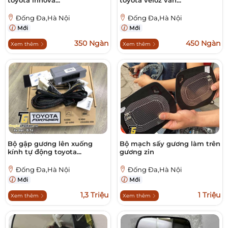
toyota innova...
toyota veloz vân...
Đống Đa,Hà Nội
Đống Đa,Hà Nội
Mới
Mới
350 Ngàn
450 Ngàn
Xem thêm
Xem thêm
Bộ gập gương lên xuống
Bộ mạch sấy gương làm trên
kính tự động toyota...
gương zin
Đống Đa,Hà Nội
Đống Đa,Hà Nội
Mới
Mới
1,3 Triệu
1 Triệu
Xem thêm
Xem thêm