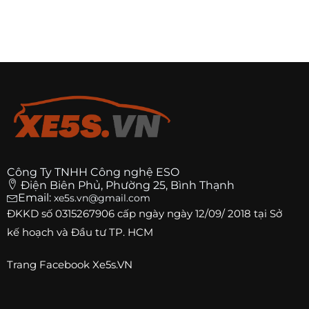
2. Hàng OEM
Sản xuất bởi nhà cung cấp cho hãng
Chất lượng gần tương đương chính hãng
Giá hợp lý
3. Hàng aftermarket giá rẻ
Giá rất rẻ
Chất lượng không ổn định
Công Ty TNHH Công nghệ ESO
Dễ lỗi motor, bạc màu
Điện Biên Phủ, Phường 25, Bình Thạnh
Email:
xe5s.vn@gmail.com
Bạn nên tránh loại thứ 3 nếu muốn sử dụng lâu dài.
ĐKKD số
0315267906
cấp ngày ngày 12/09/ 2018 tại Sở
kế hoạch và Đầu tư TP. HCM
5.2. Những rủi ro khi thay ngoài
Trang
Facebook Xe5s.VN
Lắp sai kỹ thuật gây rung
Không tương thích cảm biến