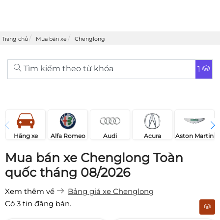
Trang chủ
Mua bán xe
Chenglong
Tìm kiếm theo từ khóa
1
Acura
Audi
Aston Martin
Hãng xe
Alfa Romeo
Mua bán xe Chenglong Toàn
quốc tháng 08/2026
Xem thêm về
Bảng giá xe Chenglong
Có
3
tin đăng bán.