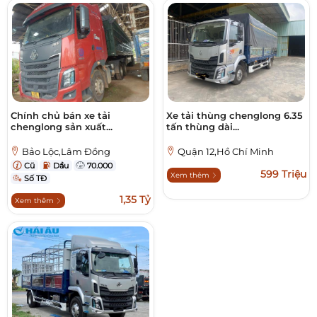
Chính chủ bán xe tải
Xe tải thùng chenglong 6.35
chenglong sản xuất...
tấn thùng dài...
Bảo Lộc,Lâm Đồng
Quận 12,Hồ Chí Minh
Cũ
Dầu
70.000
599 Triệu
Xem thêm
Số TĐ
1,35 Tỷ
Xem thêm