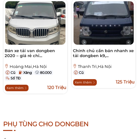
Bán xe tải van dongben
Chính chủ cần bán nhanh xe
2020 – giá rẻ chỉ...
tải dongben k9,...
Hoàng Mai,Hà Nội
Thanh Trì,Hà Nội
Cũ
Xăng
80.000
Cũ
Số TĐ
125 Triệu
Xem thêm
120 Triệu
Xem thêm
PHỤ TÙNG CHO DONGBEN