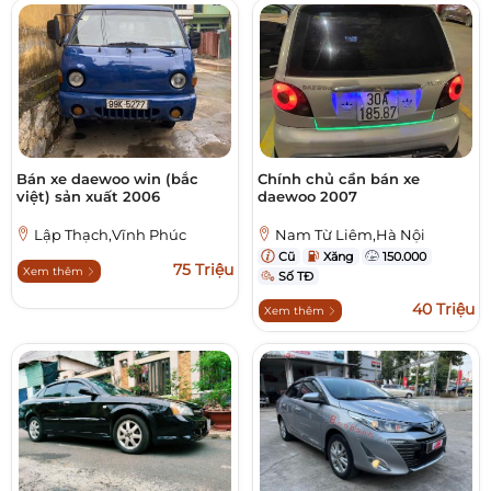
Bán xe daewoo win (bắc
Chính chủ cần bán xe
việt) sản xuất 2006
daewoo 2007
Lập Thạch,Vĩnh Phúc
Nam Từ Liêm,Hà Nội
Cũ
Xăng
150.000
75 Triệu
Xem thêm
Số TĐ
40 Triệu
Xem thêm