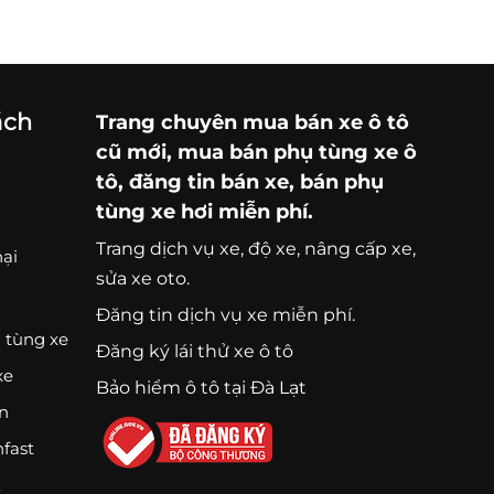
ách
Trang chuyên
mua bán xe ô tô
cũ mới,
mua bán phụ tùng xe ô
tô
, đăng tin bán xe, bán phụ
tùng xe hơi miễn phí.
Trang
dịch vụ xe
, độ xe, nâng cấp xe,
nại
sửa xe oto.
Đăng tin dịch vụ xe miễn phí.
 tùng xe
Đăng ký lái thử xe ô tô
xe
Bảo hiểm ô tô tại Đà Lạt
ện
nfast
K