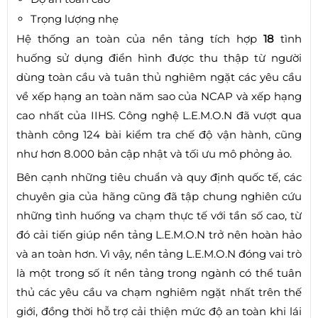
Trọng lượng nhẹ
Hệ thống an toàn của nền tảng tích hợp
18
tình
huống sử dụng điển hình được thu thập từ người
dùng toàn cầu và tuân thủ nghiêm ngặt các yêu cầu
về xếp hạng an toàn năm sao của NCAP và xếp hạng
cao nhất của IIHS. Công nghệ L.E.M.O.N đã vượt qua
thành công 124 bài kiểm tra chế độ vận hành, cũng
như hơn 8.000 bản cập nhật và tối ưu mô phỏng ảo.
Bên cạnh những tiêu chuẩn và quy định quốc tế, các
chuyên gia của hãng cũng đã tập chung nghiên cứu
những tình huống va chạm thực tế với tần số cao, từ
đó cải tiến giúp nền tảng L.E.M.O.N trở nên hoàn hảo
và an toàn hơn. Vì vậy, nền tảng L.E.M.O.N đóng vai trò
là một trong số ít nền tảng trong ngành có thể tuân
thủ các yêu cầu va chạm nghiêm ngặt nhất trên thế
giới, đồng thời hỗ trợ cải thiện mức độ an toàn khi lái