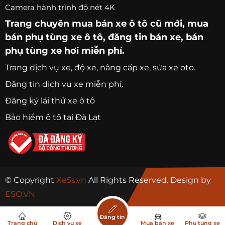
Camera hành trình độ nét 4K
Trang chuyên
mua bán xe ô tô
cũ mới,
mua
bán phụ tùng xe ô tô
, đăng tin bán xe, bán
phụ tùng xe hơi miễn phí.
Trang
dịch vụ xe
, độ xe, nâng cấp xe, sửa xe oto.
Đăng tin dịch vụ xe miễn phí.
Đăng ký lái thử xe ô tô
Bảo hiểm ô tô tại Đà Lạt
© Copyright
Xe5s.vn
All Rights Reserved. Design by
ESO.VN
Đăng tin
Trang chủ
Dịch vụ xe
Mua bán xe
Phụ tùng xe