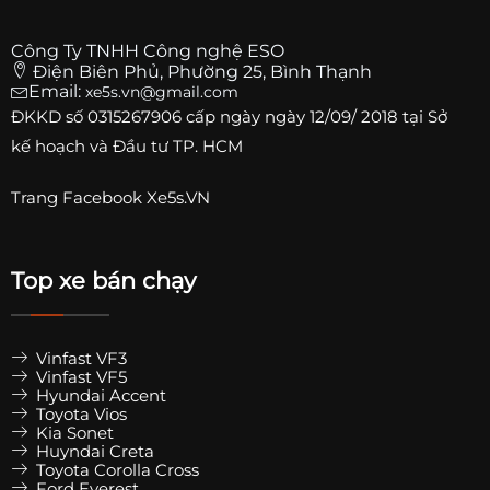
Công Ty TNHH Công nghệ ESO
Điện Biên Phủ, Phường 25, Bình Thạnh
Email:
xe5s.vn@gmail.com
ĐKKD số
0315267906
cấp ngày ngày 12/09/ 2018 tại Sở
kế hoạch và Đầu tư TP. HCM
Trang
Facebook Xe5s.VN
Top xe bán chạy
Vinfast VF3
Vinfast VF5
Hyundai Accent
Toyota Vios
Kia Sonet
Huyndai Creta
Toyota Corolla Cross
Ford Everest