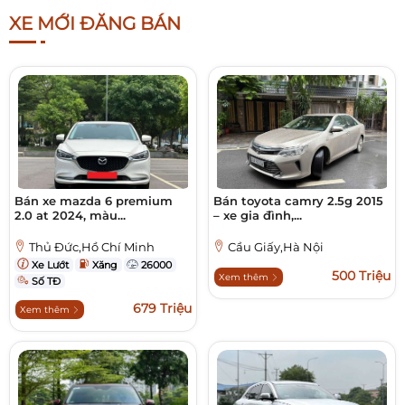
XE MỚI ĐĂNG BÁN
Bán xe mazda 6 premium
Bán toyota camry 2.5g 2015
2.0 at 2024, màu...
– xe gia đình,...
Thủ Đức,Hồ Chí Minh
Cầu Giấy,Hà Nội
Xe Lướt
Xăng
26000
500 Triệu
Xem thêm
Số TĐ
679 Triệu
Xem thêm