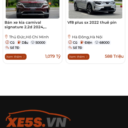
Bán xe kia carnival
Vf8 plus sx 2022 thuê pin
signature 2.2d 2024,...
Thủ Đức,Hồ Chí Minh
Hà Đông,Hà Nội
Cũ
Dầu
50000
Cũ
Điện
68000
Số TĐ
Số TĐ
1,079 Tỷ
588 Triệu
Xem thêm
Xem thêm