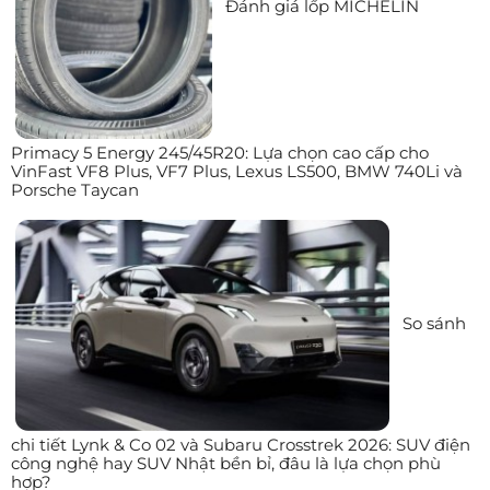
Đánh giá lốp MICHELIN
Primacy 5 Energy 245/45R20: Lựa chọn cao cấp cho
VinFast VF8 Plus, VF7 Plus, Lexus LS500, BMW 740Li và
Porsche Taycan
So sánh
chi tiết Lynk & Co 02 và Subaru Crosstrek 2026: SUV điện
công nghệ hay SUV Nhật bền bỉ, đâu là lựa chọn phù
hợp?