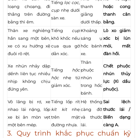
Tiếng
lọc cọc,
loạng choạng, đi
thanh
hoặc cong
cụp
nhẹ dưới
thẳng trên đường
giằng
thanh cân
sàn xe.
bằng thì êm.
dưới thấp.
bằng.
Thân xe nghiêng
Tiếng
cụp
Khoảng
Lò xo giảm
hẳn sang một bên,
khô khốc nếu
sáng ụ
xóc bị lún
xe có xu hướng xệ
cua qua gờ
hốc bánh
mỏi, mất
đuôi rõ rệt.
dằn xóc.
xe.
đàn hồi.
Thân
Xe nhún nhảy dập
Chết phuộc
Tiếng
hộc
phuộc
dềnh liên tục nhiều
nhún thủy
hộc
nhẹ từ
nhún
nhịp không chịu
lực (Xì dầu
giảm xóc.
trong hốc
đứng yên.
phuộc).
bánh.
Vô lăng bị rơ, xe
Tiếng lốp rít
Hệ thống
Sai lệch
nhao lái nặng, lốp
kít kít
nhẹ
càng đỡ
thước lái /
xe bị ăn mòn vẹt
trên mặt
và thước
Biến dạng
một bên mép.
đường nhựa.
lái.
càng A.
3. Quy trình khắc phục chuẩn kỹ