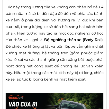
Lúc này, trọng lượng của xe không còn phân bổ đều 4
bánh nữa mà sẽ bị dồn dập đổ dồn về phía các bánh
xe nằm ở phía đối diện với hướng rẽ (ví dụ: khi bạn
cua trái, trọng lượng xe sẽ dồn hết sang hai bánh bên
phải). Hiện tượng này tạo ra một góc nghiêng cơ học
của thân xe – gọi là
Độ nghiêng thân xe (Body Roll)
.
Để chiếc xe không bị lật và bốn lốp xe vẫn ghìm chặt
xuống mặt đường, hệ thống treo (gồm phuộc
giảm
xóc
, lò xo) và các thanh giằng cân bằng bắt buộc phải
hoạt động hết công suất để chống lại lực vặn xoắn
này. Nếu một trong các mắt xích này bị rơ lỏng, chiếc
xe sẽ lập tức bị bồng bềnh và mất kiểm soát.