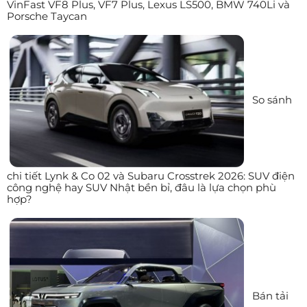
VinFast VF8 Plus, VF7 Plus, Lexus LS500, BMW 740Li và
Porsche Taycan
So sánh
chi tiết Lynk & Co 02 và Subaru Crosstrek 2026: SUV điện
công nghệ hay SUV Nhật bền bỉ, đâu là lựa chọn phù
hợp?
Bán tải