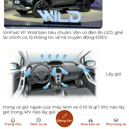
VinFast VF Wild bản tiêu chuẩn: Vẫn có đèn Bi-LED, ghế
lái chỉnh cơ, lộ thông tin về hệ truyền động EREV
Lấy gió
trong và gió ngoài của máy lạnh xe ô tô là gì? Khi nào lấy
gió trong, khi nào lấy gió ngoài?
Đăng tin
Trang chủ
Dịch vụ xe
Mua bán xe
Phụ tùng xe