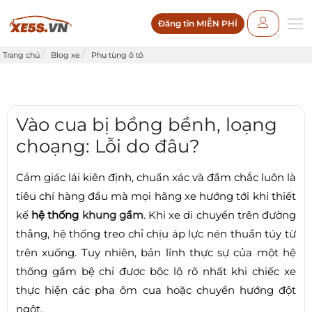
Đăng tin MIỄN PHÍ
Trang chủ
Blog xe
Phụ tùng ô tô
Vào cua bị bồng bềnh, loạng
choạng: Lỗi do đâu?
Cảm giác lái kiên định, chuẩn xác và đầm chắc luôn là
tiêu chí hàng đầu mà mọi hãng xe hướng tới khi thiết
kế
hệ thống
khung gầm
. Khi xe di chuyển trên đường
thẳng, hệ thống treo chỉ chịu áp lực nén thuần túy từ
trên xuống. Tuy nhiên, bản lĩnh thực sự của một hệ
thống gầm bệ chỉ được bộc lộ rõ nhất khi chiếc xe
thực hiện các pha ôm cua hoặc chuyển hướng đột
ngột.