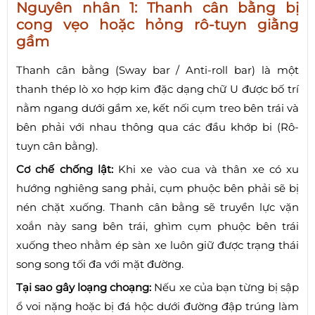
Nguyên nhân 1: Thanh cân bằng bị
cong vẹo hoặc hỏng rô-tuyn giằng
gầm
Thanh cân bằng (Sway bar / Anti-roll bar) là một
thanh thép lò xo hợp kim đặc dạng chữ U được bố trí
nằm ngang dưới gầm xe, kết nối cụm treo bên trái và
bên phải với nhau thông qua các đầu khớp bi (Rô-
tuyn cân bằng).
Cơ chế chống lật:
Khi xe vào cua và thân xe có xu
hướng nghiêng sang phải, cụm phuộc bên phải sẽ bị
nén chặt xuống. Thanh cân bằng sẽ truyền lực vặn
xoắn này sang bên trái, ghìm cụm phuộc bên trái
xuống theo nhằm ép sàn xe luôn giữ được trạng thái
song song tối đa với mặt đường.
Tại sao gây loạng choạng:
Nếu xe của bạn từng bị sập
ổ voi nặng hoặc bị đá hộc dưới đường đập trúng làm