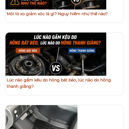
Mỏi lò xo giảm xóc là gì? Nguy hiểm như thế nào?
Lúc nào gầm kêu do hỏng bát bèo, lúc nào do hỏng
thanh giằng?