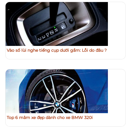
Vào số lùi nghe tiếng cụp dưới gầm: Lỗi do đâu ?
Top 6 mâm xe đẹp dành cho xe BMW 320i