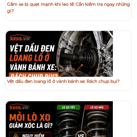
Gầm xe bị quẹt mạnh khi leo lề: Cần kiểm tra ngay những
gì?
Vệt dầu đen loang lổ ở vành bánh xe: Rách chụp bụi?