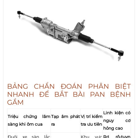
BẢNG CHẨN ĐOÁN PHÂN BIỆT
NHANH ĐỂ BẮT BÀI PAN BỆNH
GẦM
Linh kiện có
Triệu chứng lâm
Tạp âm phát
Vị trí kiểm
nguy cơ
sàng khi ôm cua
ra
tra ưu tiên
hỏng cao
Đuôi xe sàn lắc
Khu vực
Rơ rô-tuyn