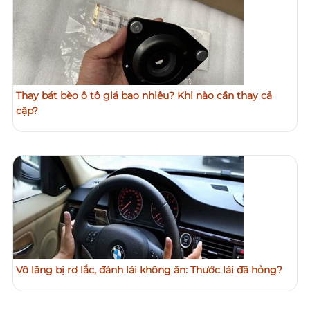
Thay bát bèo ô tô giá bao nhiêu? Khi nào cần thay cả
cặp?
Vô lăng bị rơ lắc, đánh lái không ăn: Thước lái đã hỏng?