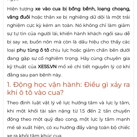
Hiện tượng
xe vào cua bị bồng bềnh, loạng choạng,
văng đuôi
hoặc thân xe bị nghiêng dữ dội là một trải
nghiệm cực kỳ kém an toàn. Nó không chỉ làm giảm
sự tự tin của người lái, khiến hành khách ngồi sau dễ
bị say xe, buồn nôn mà còn là dấu hiệu cho thấy các
loại
phụ tùng
ô tô
chịu lực hoặc giảm chấn bên dưới
đang gặp sự cố nghiêm trọng. Hãy cùng chuyên gia
kỹ thuật của
XE5S.VN
mổ xẻ chi tiết nguyên lý cơ khí
đằng sau pan bệnh này.
1. Động học vận hành: Điều gì xảy ra
khi ô tô vào cua?
Theo định luật vật lý về lực hướng tâm và lực ly tâm,
khi một khối tài sản nặng từ 1.5 đến 2 tấn chuyển
động theo một quỹ đạo cong, một lực ly tâm mạnh
mẽ sẽ xuất hiện, có xu hướng đẩy văng toàn bộ chiếc
xe ra khỏi tâm khúc cua.