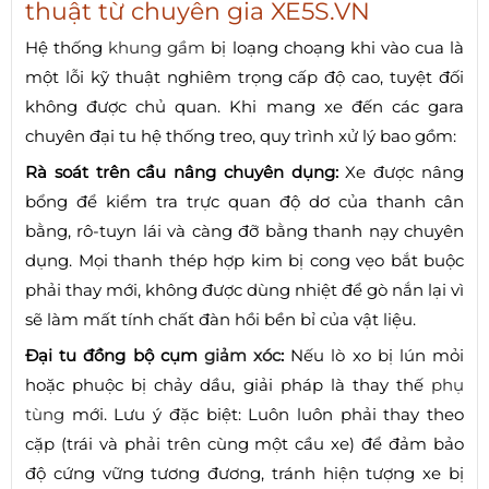
thuật từ chuyên gia XE5S.VN
Hệ thống
khung gầm
bị loạng choạng khi vào cua là
một lỗi kỹ thuật nghiêm trọng cấp độ cao, tuyệt đối
không được chủ quan. Khi mang xe đến các gara
chuyên đại tu hệ thống treo, quy trình xử lý bao gồm:
Rà soát trên cầu nâng chuyên dụng:
Xe được nâng
bổng để kiểm tra trực quan độ dơ của thanh cân
bằng, rô-tuyn lái và càng đỡ bằng thanh nạy chuyên
dụng. Mọi thanh thép hợp kim bị cong vẹo bắt buộc
phải thay mới, không được dùng nhiệt để gò nắn lại vì
sẽ làm mất tính chất đàn hồi bền bỉ của vật liệu.
Đại tu đồng bộ cụm
giảm xóc
:
Nếu lò xo bị lún mỏi
hoặc phuộc bị chảy dầu, giải pháp là thay thế
phụ
tùng
mới. Lưu ý đặc biệt: Luôn luôn phải thay theo
cặp (trái và phải trên cùng một cầu xe) để đảm bảo
độ cứng vững tương đương, tránh hiện tượng xe bị