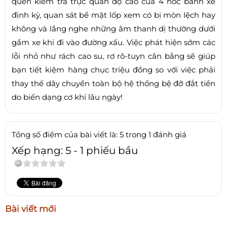
quen kiểm tra trực quan độ cao của 4 hốc bánh xe
định kỳ, quan sát bề mặt lốp xem có bị mòn lệch hay
không và lắng nghe những âm thanh dị thường dưới
gầm xe khi đi vào đường xấu. Việc phát hiện sớm các
lỗi nhỏ như rách cao su, rơ rô-tuyn cân bằng sẽ giúp
bạn tiết kiệm hàng chục triệu đồng so với việc phải
thay thế dây chuyền toàn bộ hệ thống bệ đỡ đắt tiền
do biến dạng cơ khí lâu ngày!
Tổng số điểm của bài viết là: 5 trong 1 đánh giá
Xếp hạng:
5
-
1
phiếu bầu
Bài viết mới