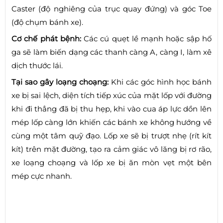
Caster (độ nghiêng của trục quay đứng) và góc Toe
(độ chụm bánh xe).
Cơ chế phát bệnh:
Các cú quẹt lề mạnh hoặc sập hố
ga sẽ làm biến dạng các thanh càng A, càng I, làm xê
dịch thước lái.
Tại sao gây loạng choạng:
Khi các góc hình học bánh
xe bị sai lệch, diện tích tiếp xúc của mặt lốp với đường
khi đi thẳng đã bị thu hẹp, khi vào cua áp lực dồn lên
mép lốp càng lớn khiến các bánh xe không hướng về
cùng một tâm quỹ đạo. Lốp xe sẽ bị trượt nhẹ (rít kít
kít) trên mặt đường, tạo ra cảm giác vô lăng bị rơ rão,
xe loạng choạng và lốp xe bị ăn mòn vẹt một bên
mép cực nhanh.