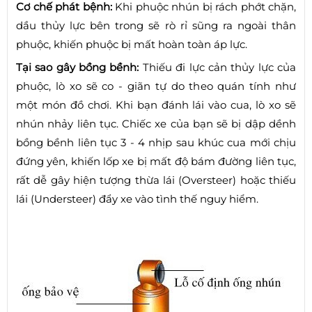
Cơ chế phát bệnh:
Khi phuộc nhún bị rách phớt chặn,
dầu thủy lực bên trong sẽ rò rỉ sũng ra ngoài thân
phuộc, khiến phuộc bị mất hoàn toàn áp lực.
Tại sao gây bồng bềnh:
Thiếu đi lực cản thủy lực của
phuộc, lò xo sẽ co - giãn tự do theo quán tính như
một món đồ chơi. Khi bạn đánh lái vào cua, lò xo sẽ
nhún nhảy liên tục. Chiếc xe của bạn sẽ bị dập dềnh
bồng bềnh liên tục 3 - 4 nhịp sau khúc cua mới chịu
đứng yên, khiến lốp xe bị mất độ bám đường liên tục,
rất dễ gây hiện tượng thừa lái (Oversteer) hoặc thiếu
lái (Understeer) đẩy xe vào tình thế nguy hiểm.