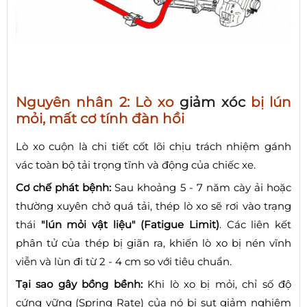
Nguyên nhân 2: Lò xo
giảm xóc
bị lún
mỏi, mất cơ tính đàn hồi
Lò xo cuộn là chi tiết cốt lõi chịu trách nhiệm gánh
vác toàn bộ tải trọng tĩnh và động của chiếc xe.
Cơ chế phát bệnh:
Sau khoảng 5 - 7 năm cày ải hoặc
thường xuyên chở quá tải, thép lò xo sẽ rơi vào trạng
thái
"lún mỏi vật liệu" (Fatigue Limit)
. Các liên kết
phân tử của thép bị giãn ra, khiến lò xo bị nén vĩnh
viễn và lùn đi từ 2 - 4 cm so với tiêu chuẩn.
Tại sao gây bồng bềnh:
Khi lò xo bị mỏi, chỉ số độ
cứng vững (Spring Rate) của nó bị sụt giảm nghiêm