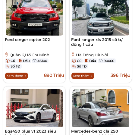
Ford ranger raptor 202
Ford ranger xls 2015 số tự
động 1 cầu
Quận 6,Hồ Chí Minh
Hà Đông,Hà Nội
Cũ
Dầu
46100
Cũ
Dầu
90000
Số TĐ
Số TĐ
890 Triệu
396 Triệu
Xem thêm
Xem thêm
Eqs450 plus v1 2023 siêu
Mercedes-benz cla 250