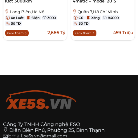
lướt 3000km
4matic – model 2015
Long Biên,Hà Nội
Quận 7,Hồ Chí Minh
Xe Lướt
Điện
3000
Cũ
Xăng
84000
Số TĐ
Số TĐ
2,666 Tỷ
459 Triệu
Xem thêm
Xem thêm
Công Ty TNHH Công nghệ ESO
Điện Biên Phủ, Phường 25, Bình Thạnh
Email:
xe5s.vn@gmail.com