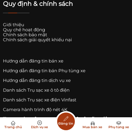
Quy định & chính sách
Giới thiệu
Quy chế hoạt động
Chính sách bảo mật
Chính sách giải quyết khiếu nại
Hướng dẫn đăng tin bán xe
Hướng dẫn đăng tin bán Phụ tùng xe
Hướng dẫn đăng tin dịch vụ xe
Danh sách Trụ sạc xe ô tô điện
Danh sách Trụ sạc xe điện Vinfast
Camera hành trình độ nét 4K
Trang chuyên
mua bán xe ô tô
cũ mới,
mua
Đăng tin
bán phụ tùng xe ô tô
, đăng tin bán xe, bán
Trang chủ
Dịch vụ xe
Mua bán xe
Phụ tùng xe