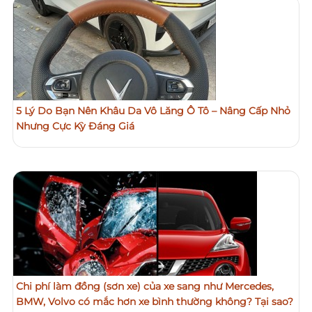
5 Lý Do Bạn Nên Khâu Da Vô Lăng Ô Tô – Nâng Cấp Nhỏ
Nhưng Cực Kỳ Đáng Giá
Chi phí làm đồng (sơn xe) của xe sang như Mercedes,
BMW, Volvo có mắc hơn xe bình thường không? Tại sao?