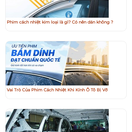
Phim cách nhiệt kim loại là gì? Có nên dán không ?
Vai Trò Của Phim Cách Nhiệt Khi Kính Ô Tô Bị Vỡ