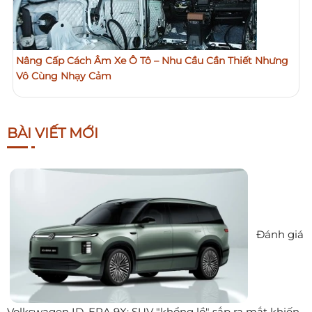
Nâng Cấp Cách Âm Xe Ô Tô – Nhu Cầu Cần Thiết Nhưng
Vô Cùng Nhạy Cảm
BÀI VIẾT MỚI
Đánh giá
Volkswagen ID. ERA 9X: SUV "khổng lồ" sắp ra mắt khiến