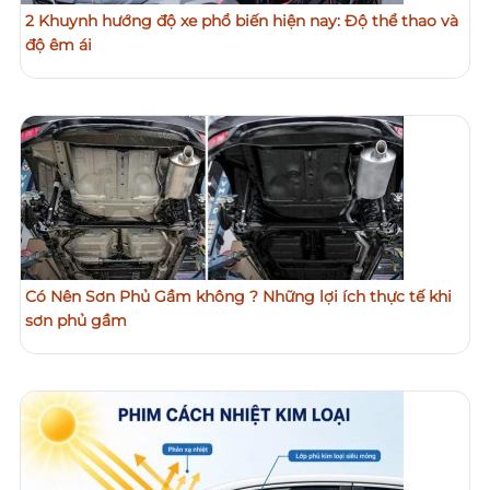
2 Khuynh hướng độ xe phổ biến hiện nay: Độ thể thao và
độ êm ái
Có Nên Sơn Phủ Gầm không ? Những lợi ích thực tế khi
sơn phủ gầm