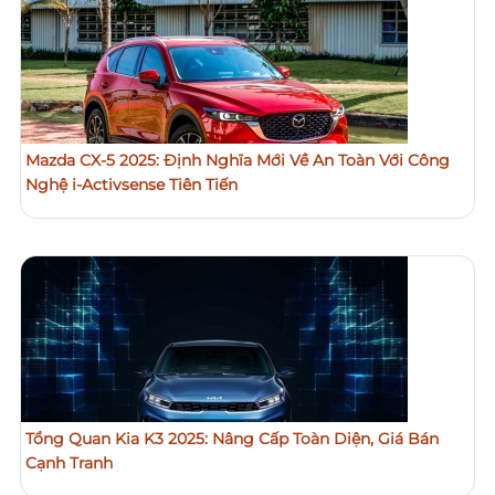
Mazda CX-5 2025: Định Nghĩa Mới Về An Toàn Với Công
Nghệ i-Activsense Tiên Tiến
Tổng Quan Kia K3 2025: Nâng Cấp Toàn Diện, Giá Bán
Cạnh Tranh