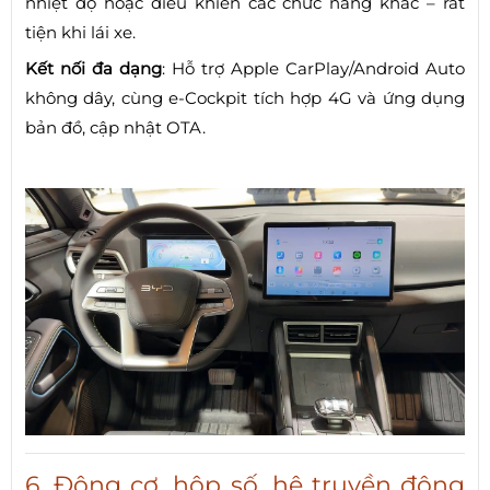
nhiệt độ hoặc điều khiển các chức năng khác – rất
tiện khi lái xe.
Kết nối đa dạng
: Hỗ trợ Apple CarPlay/Android Auto
không dây, cùng e‑Cockpit tích hợp 4G và ứng dụng
bản đồ, cập nhật OTA.
6. Động cơ, hộp số, hệ truyền động