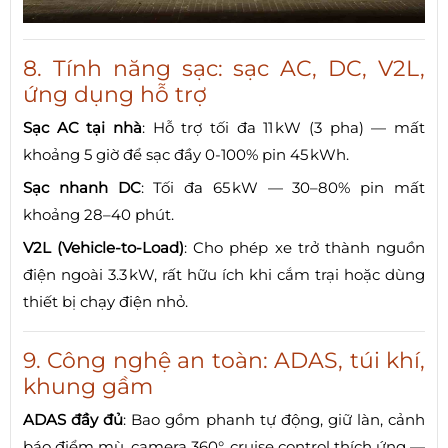
8. Tính năng sạc: sạc AC, DC, V2L,
ứng dụng hỗ trợ
Sạc AC tại nhà
: Hỗ trợ tối đa 11 kW (3 pha) — mất
khoảng 5 giờ để sạc đầy 0-100% pin 45 kWh.
Sạc nhanh DC
: Tối đa 65 kW — 30–80% pin mất
khoảng 28–40 phút.
V2L (Vehicle-to-Load)
: Cho phép xe trở thành nguồn
điện ngoài 3.3 kW, rất hữu ích khi cắm trại hoặc dùng
thiết bị chạy điện nhỏ.
9. Công nghệ an toàn: ADAS, túi khí,
khung gầm
ADAS đầy đủ
: Bao gồm phanh tự động, giữ làn, cảnh
báo điểm mù, camera 360°, cruise control thích ứng —