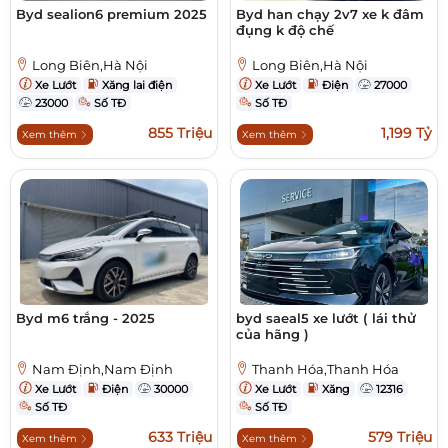
Byd sealion6 premium 2025
Byd han chạy 2v7 xe k đâm
đụng k độ chế
Long Biên,Hà Nội
Long Biên,Hà Nội
Xe Lướt
Xăng lai điện
Xe Lướt
Điện
27000
23000
Số TĐ
Số TĐ
855 Triệu
1,199 Tỷ
Xem thêm
Xem thêm
Byd m6 trắng - 2025
byd saeal5 xe lướt ( lái thử
của hãng )
Nam Định,Nam Định
Thanh Hóa,Thanh Hóa
Xe Lướt
Điện
30000
Xe Lướt
Xăng
12316
Số TĐ
Số TĐ
633 Triệu
579 Triệu
Xem thêm
Xem thêm