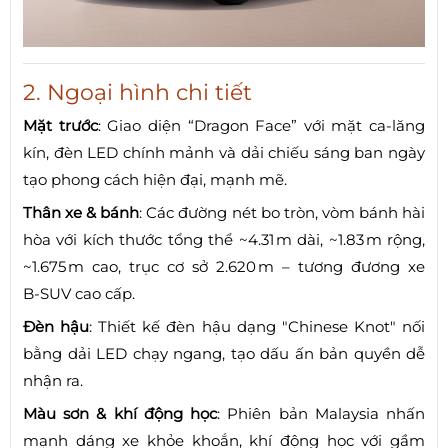
2. Ngoại hình chi tiết
Mặt trước
: Giao diện “Dragon Face” với mặt ca‑lăng
kín, đèn LED chính mảnh và dải chiếu sáng ban ngày
tạo phong cách hiện đại, mạnh mẽ.
Thân xe & bánh
: Các đường nét bo tròn, vòm bánh hài
hòa với kích thước tổng thể ~4.31 m dài, ~1.83 m rộng,
~1.675 m cao, trục cơ sở 2.620 m – tương đương xe
B‑SUV cao cấp.
Đèn hậu
: Thiết kế đèn hậu dạng "Chinese Knot" nối
bằng dải LED chạy ngang, tạo dấu ấn bản quyền dễ
nhận ra.
Màu sơn & khí động học
: Phiên bản Malaysia nhấn
mạnh dáng xe khỏe khoắn, khí động học với gầm