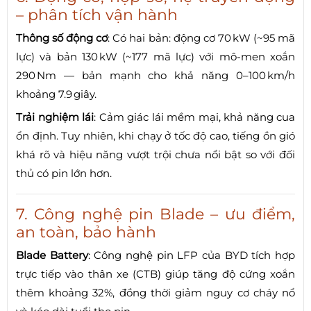
– phân tích vận hành
Thông số động cơ
: Có hai bản: động cơ 70 kW (~95 mã
lực) và bản 130 kW (~177 mã lực) với mô-men xoắn
290 Nm — bản mạnh cho khả năng 0–100 km/h
khoảng 7.9 giây.
Trải nghiệm lái
: Cảm giác lái mềm mại, khả năng cua
ổn định. Tuy nhiên, khi chạy ở tốc độ cao, tiếng ồn gió
khá rõ và hiệu năng vượt trội chưa nổi bật so với đối
thủ có pin lớn hơn.
7. Công nghệ pin Blade – ưu điểm,
an toàn, bảo hành
Blade Battery
: Công nghệ pin LFP của BYD tích hợp
trực tiếp vào thân xe (CTB) giúp tăng độ cứng xoắn
thêm khoảng 32%, đồng thời giảm nguy cơ cháy nổ