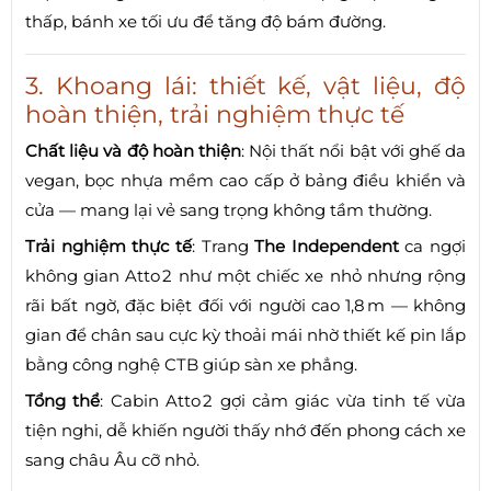
thấp, bánh xe tối ưu để tăng độ bám đường.
3. Khoang lái: thiết kế, vật liệu, độ
hoàn thiện, trải nghiệm thực tế
Chất liệu và độ hoàn thiện
: Nội thất nổi bật với ghế da
vegan, bọc nhựa mềm cao cấp ở bảng điều khiển và
cửa — mang lại vẻ sang trọng không tầm thường.
Trải nghiệm thực tế
: Trang
The Independent
ca ngợi
không gian Atto 2 như một chiếc xe nhỏ nhưng rộng
rãi bất ngờ, đặc biệt đối với người cao 1,8 m — không
gian để chân sau cực kỳ thoải mái nhờ thiết kế pin lắp
bằng công nghệ CTB giúp sàn xe phẳng.
Tổng thể
: Cabin Atto 2 gợi cảm giác vừa tinh tế vừa
tiện nghi, dễ khiến người thấy nhớ đến phong cách xe
sang châu Âu cỡ nhỏ.