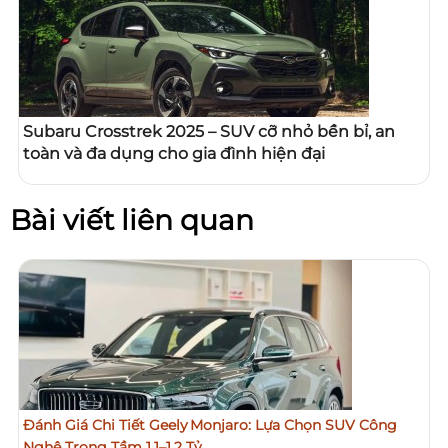
Subaru Crosstrek 2025 – SUV cỡ nhỏ bền bỉ, an
toàn và đa dụng cho gia đình hiện đại
Bài viết liên quan
Đánh Giá Chi Tiết Geely Monjaro: Lựa Chọn SUV Công
Nghệ Trong Tầm 1,1–1,2 Tỷ