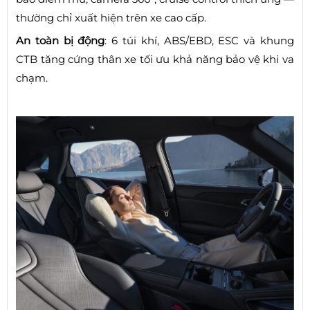
thường chỉ xuất hiện trên xe cao cấp.
An toàn bị động
: 6 túi khí, ABS/EBD, ESC và khung
CTB tăng cứng thân xe tối ưu khả năng bảo vệ khi va
chạm.