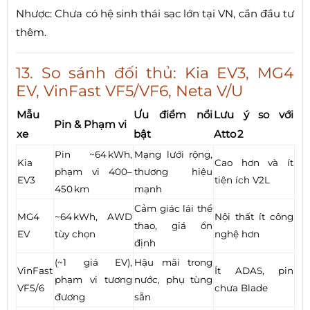
Nhược: Chưa có hệ sinh thái sạc lớn tại VN, cần đầu tư
thêm.
13. So sánh đối thủ: Kia EV3, MG4
EV, VinFast VF5/VF6, Neta V/U
Mẫu
Ưu điểm nổi
Lưu ý so với
Pin & Phạm vi
xe
bật
Atto 2
Pin ~64 kWh,
Mạng lưới rộng,
Kia
Cao hơn và ít
phạm vi 400–
thương hiệu
EV3
tiện ích V2L
450 km
mạnh
Cảm giác lái thể
MG4
~64 kWh, AWD
Nội thất ít công
thao, giá ổn
EV
tùy chọn
nghệ hơn
định
(~1 giá EV),
Hậu mãi trong
VinFast
Ít ADAS, pin
phạm vi tương
nước, phụ tùng
VF5/6
chưa Blade
đương
sẵn