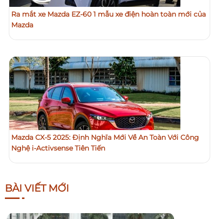
Ra mắt xe Mazda EZ-60 1 mẫu xe điện hoàn toàn mới của
Mazda
Mazda CX-5 2025: Định Nghĩa Mới Về An Toàn Với Công
Nghệ i-Activsense Tiên Tiến
BÀI VIẾT MỚI