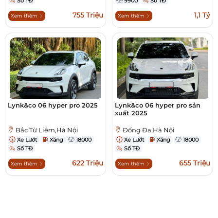
Số TĐ
9900
Số TĐ
755 Triệu
1,1 Tỷ
Xem thêm
Xem thêm
Lynk&co 06 hyper pro 2025
Lynk&co 06 hyper pro sản
xuất 2025
Bắc Từ Liêm,Hà Nội
Đống Đa,Hà Nội
Xe Lướt
Xăng
18000
Xe Lướt
Xăng
18000
Số TĐ
Số TĐ
622 Triệu
655 Triệu
Xem thêm
Xem thêm