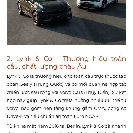
2. Lynk & Co – Thương hiệu toàn
cầu, chất lượng châu Âu
Lynk & Co là thương hiệu ô tô toàn cầu trực thuộc tập
đoàn Geely (Trung Quốc) và có mối quan hệ hợp tác
chiến lược sâu rộng với Volvo Cars (Thụy Điển). Sự kết
hợp này giúp Lynk & Co thừa hưởng nhiều ưu thế từ
Volvo, bao gồm nền tảng khung gầm CMA, động cơ
Drive-E và tiêu chuẩn an toàn Euro NCAP.
Từ khi ra mắt năm 2016 tại Berlin, Lynk & Co đã nhanh