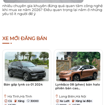
nhiều chuyên gia khuyên đừng quá quan tâm công nghệ
khi mua xe năm 2026? Điều quan trọng lại nằm ở những
yếu tố ít người để ý
XE MỚI ĐĂNG BÁN
Bán gấp lynk co 01 2024
Lynk&co 08 (phev) bản halo
phiên bản cao...
Hà Tĩnh,Hà Tĩnh
Long Biên,Hà Nội
Cũ
Xăng
30000
Xe Lướt
Xăng lai điện