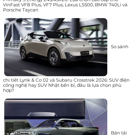
VinFast VF8 Plus, VF7 Plus, Lexus LS500, BMW 740Li và
Porsche Taycan
So sánh
chi tiết Lynk & Co 02 và Subaru Crosstrek 2026: SUV điện
công nghệ hay SUV Nhật bền bỉ, đâu là lựa chọn phù
hợp?
Bán tải