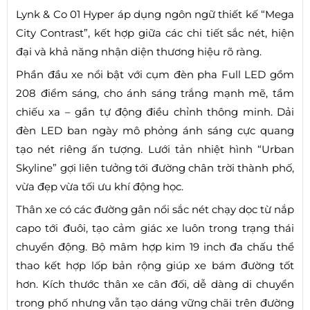
Lynk & Co 01 Hyper áp dụng ngôn ngữ thiết kế “Mega
City Contrast”, kết hợp giữa các chi tiết sắc nét, hiện
đại và khả năng nhận diện thương hiệu rõ ràng.
Phần đầu xe nổi bật với cụm đèn pha Full LED gồm
208 điểm sáng, cho ánh sáng trắng mạnh mẽ, tầm
chiếu xa – gần tự động điều chỉnh thông minh. Dải
đèn LED ban ngày mô phỏng ánh sáng cực quang
tạo nét riêng ấn tượng. Lưới tản nhiệt hình “Urban
Skyline” gợi liên tưởng tới đường chân trời thành phố,
vừa đẹp vừa tối ưu khí động học.
Thân xe có các đường gân nổi sắc nét chạy dọc từ nắp
capo tới đuôi, tạo cảm giác xe luôn trong trạng thái
chuyển động. Bộ mâm hợp kim 19 inch đa chấu thể
thao kết hợp lốp bản rộng giúp xe bám đường tốt
hơn. Kích thước thân xe cân đối, dễ dàng di chuyển
trong phố nhưng vẫn tạo dáng vững chãi trên đường