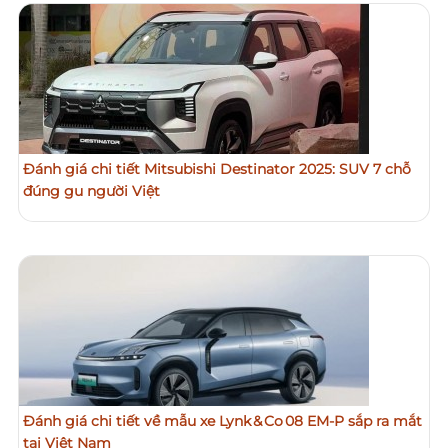
Đánh giá chi tiết Mitsubishi Destinator 2025: SUV 7 chỗ
đúng gu người Việt
Đánh giá chi tiết về mẫu xe Lynk & Co 08 EM‑P sắp ra mắt
tại Việt Nam