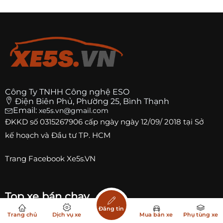
Công Ty TNHH Công nghệ ESO
Điện Biên Phủ, Phường 25, Bình Thạnh
Email:
xe5s.vn@gmail.com
ĐKKD số
0315267906
cấp ngày ngày 12/09/ 2018 tại Sở
kế hoạch và Đầu tư TP. HCM
Trang
Facebook Xe5s.VN
Top xe bán chạy
Đăng tin
Trang chủ
Dịch vụ xe
Mua bán xe
Phụ tùng xe