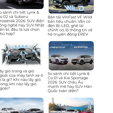
o sánh chi tiết Lynk &
o 02 và Subaru
Bán tải VinFast VF Wild
rosstrek 2026: SUV điện
bản tiêu chuẩn: Vẫn có
ông nghệ hay SUV Nhật
đèn Bi-LED, ghế lái
ền bỉ, đâu là lựa chọn
chỉnh cơ, lộ thông tin về
hù hợp?
hệ truyền động EREV
ấy gió trong và gió
So sánh chi tiết Lynk &
goài của máy lạnh xe ô
Co 01 và Kia Sportage
ô là gì? Khi nào lấy gió
2026: SUV châu Âu
rong, khi nào lấy gió
mạnh mẽ hay SUV Hàn
goài?
Quốc toàn diện?