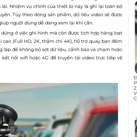
 lái. Nhiệm vụ chính của thiết bị này là ghi lại toàn bộ
uyển. Tùy theo dòng sản phẩm, dữ liệu video sẽ được
 giúp người dùng dễ dàng xem lại khi cần.
 dừng ở việc ghi hình mà còn được tích hợp hàng loạt
i cao (Full HD, 2K, thậm chí 4K), hỗ trợ quay ban đêm
g lặp để không bỏ sót dữ liệu, cảnh báo va chạm hoặc
ả kết nối wifi hoặc 4G để truyền tải video trực tiếp về
Đ
P
2
V
C