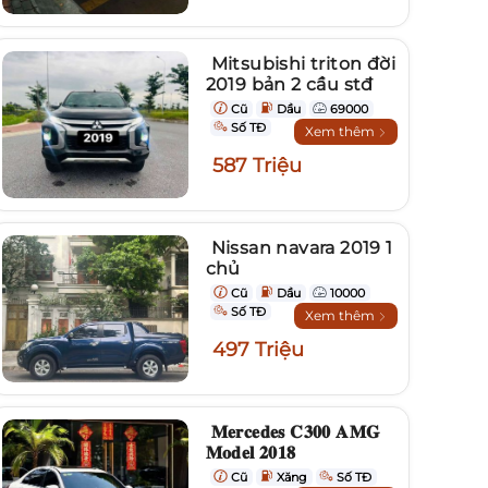
Mitsubishi triton đời
2019 bản 2 cầu stđ
Cũ
Dầu
69000
Số TĐ
Xem thêm
587 Triệu
Nissan navara 2019 1
chủ
Cũ
Dầu
10000
Số TĐ
Xem thêm
497 Triệu
𝐌𝐞𝐫𝐜𝐞𝐝𝐞𝐬 𝐂𝟑𝟎𝟎 𝐀𝐌𝐆
𝐌𝐨𝐝𝐞𝐥 𝟐𝟎𝟏𝟖
Cũ
Xăng
Số TĐ