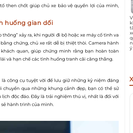
 tố then chốt giúp chủ xe bảo vệ quyền lợi của mình,
V
nh huống gian dối
k
t
x
 thông” xảy ra, khi người đi bộ hoặc xe máy cố tình va
q
n
bằng chứng, chủ xe rất dễ bị thiệt thòi. Camera hành
ý
 độ khách quan, giúp chứng minh rằng bạn hoàn toàn
lái và hạn chế các tình huống tranh cãi căng thẳng.
 là công cụ tuyệt vời để lưu giữ những kỷ niệm đáng
 di chuyển qua những khung cảnh đẹp, bạn có thể sử
ịch độc đáo. Đây là trải nghiệm thú vị, nhất là đối với
 sẻ hành trình của mình.