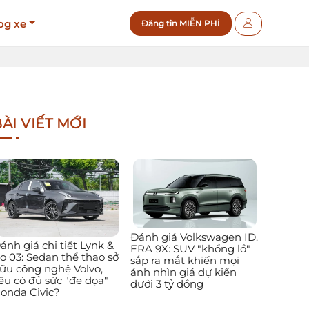
og xe
Đăng tin MIỄN PHÍ
ÀI VIẾT MỚI
Đánh giá Volkswagen ID.
ánh giá chi tiết Lynk &
ERA 9X: SUV "khổng lồ"
o 03: Sedan thể thao sở
sắp ra mắt khiến mọi
ữu công nghệ Volvo,
ánh nhìn giá dự kiến
iệu có đủ sức "đe dọa"
dưới 3 tỷ đồng
onda Civic?