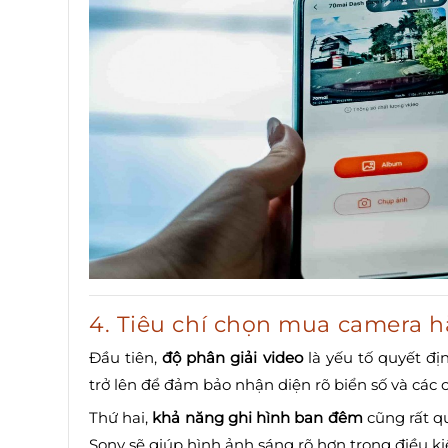
4. Tiêu chí chọn mua camera h
Đầu tiên,
độ phân giải video
là yếu tố quyết đị
trở lên để đảm bảo nhận diện rõ biển số và các ch
Thứ hai,
khả năng ghi hình ban đêm
cũng rất q
Sony sẽ giúp hình ảnh sáng rõ hơn trong điều ki