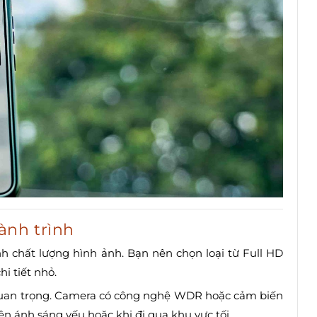
ành trình
nh chất lượng hình ảnh. Bạn nên chọn loại từ Full HD
i tiết nhỏ.
uan trọng. Camera có công nghệ WDR hoặc cảm biến
ện ánh sáng yếu hoặc khi đi qua khu vực tối.