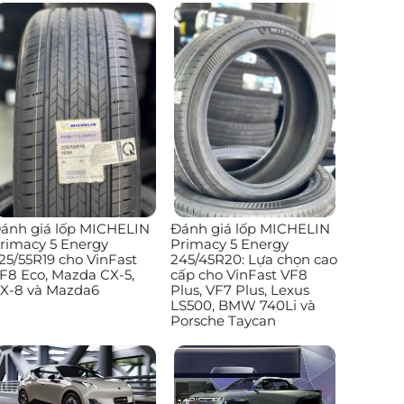
ánh giá lốp MICHELIN
Đánh giá lốp MICHELIN
rimacy 5 Energy
Primacy 5 Energy
25/55R19 cho VinFast
245/45R20: Lựa chọn cao
F8 Eco, Mazda CX-5,
cấp cho VinFast VF8
X-8 và Mazda6
Plus, VF7 Plus, Lexus
LS500, BMW 740Li và
Porsche Taycan