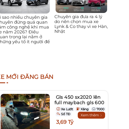
Chuyên gia đưa ra 4 lý
ì sao nhiều chuyên gia
do nên chọn mua xe
huyên đừng quá quan
Lynk & Co thay vì xe Hàn,
âm công nghệ khi mua
Nhật
e năm 2026? Điều
uan trọng lại nằm ở
hững yếu tố ít người để
XE MỚI ĐĂNG BÁN
Gls 450 sx2020 lên
full maybach gls 600
Xe Lướt
Xăng
7000
Số TĐ
Xem thêm
3,69 Tỷ