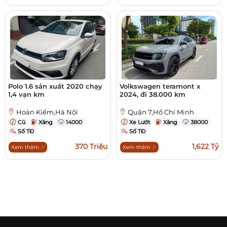
Polo 1.6 sản xuất 2020 chạy
Volkswagen teramont x
1,4 vạn km
2024, đi 38.000 km
Hoàn Kiếm,Hà Nội
Quận 7,Hồ Chí Minh
Cũ
Xăng
14000
Xe Lướt
Xăng
38000
Số TĐ
Số TĐ
370 Triệu
1,622 Tỷ
Xem thêm
Xem thêm