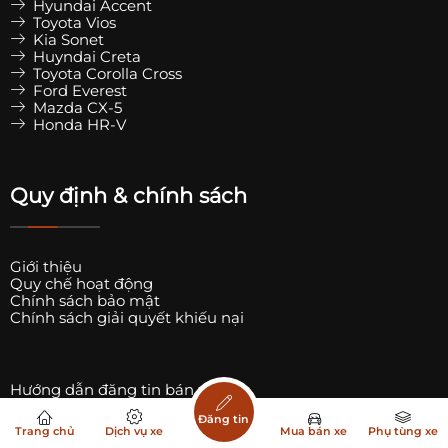
Hyundai Accent
Toyota Vios
Kia Sonet
Huyndai Creta
Toyota Corolla Cross
Ford Everest
Mazda CX-5
Honda HR-V
Quy định & chính sách
Giới thiệu
Quy chế hoạt động
Chính sách bảo mật
Chính sách giải quyết khiếu nại
Hướng dẫn đăng tin bán xe
Đăng tin
Hướng dẫn đăng tin bán Phụ tùng xe
Trang chủ
Dịch vụ xe
Mua bán xe
Phụ tùng xe