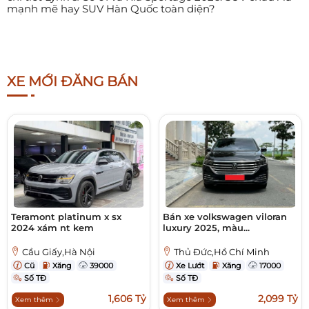
mạnh mẽ hay SUV Hàn Quốc toàn diện?
XE MỚI ĐĂNG BÁN
Teramont platinum x sx
Bán xe volkswagen viloran
2024 xám nt kem
luxury 2025, màu...
Cầu Giấy,Hà Nội
Thủ Đức,Hồ Chí Minh
Cũ
Xăng
39000
Xe Lướt
Xăng
17000
Số TĐ
Số TĐ
1,606 Tỷ
2,099 Tỷ
Xem thêm
Xem thêm