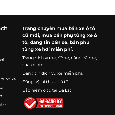
ách
Trang chuyên
mua bán xe ô tô
cũ mới,
mua bán phụ tùng xe ô
tô
, đăng tin bán xe, bán phụ
tùng xe hơi miễn phí.
Trang
dịch vụ xe
, độ xe, nâng cấp xe,
nại
sửa xe oto.
Đăng tin dịch vụ xe miễn phí.
 tùng xe
Đăng ký lái thử xe ô tô
xe
Bảo hiểm ô tô tại Đà Lạt
ện
nfast
K