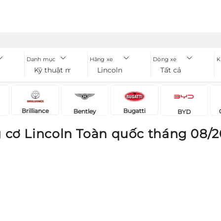
Danh mục
Hãng xe
Dòng xe
K
Kỹ thuật máy - động cơ
Lincoln
Tất cả
Brilliance
Bugatti
Bentley
BYD
g cơ Lincoln Toàn quốc tháng 08/