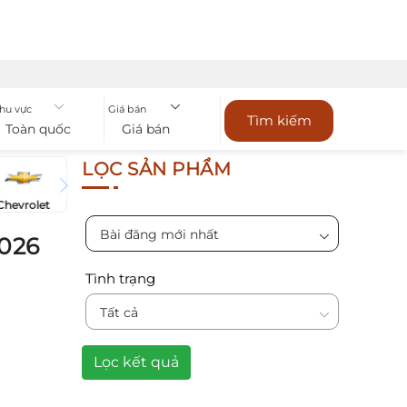
hu vực
Giá bán
Tìm kiếm
Toàn quốc
Giá bán
LỌC SẢN PHẨM
Chevrolet
Bài đăng mới nhất
2026
Tình trạng
Tất cả
Lọc kết quả