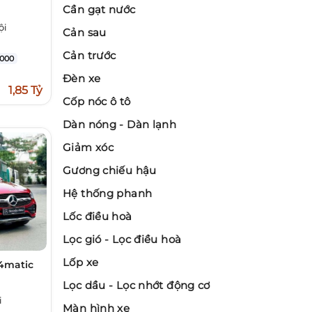
Cần gạt nước
ội
Cản sau
Cản trước
000
Đèn xe
1,85 Tỷ
Cốp nóc ô tô
Dàn nóng - Dàn lạnh
Giảm xóc
Gương chiếu hậu
Hệ thống phanh
Lốc điều hoà
Lọc gió - Lọc điều hoà
Lốp xe
 4matic
Lọc dầu - Lọc nhớt động cơ
i
Màn hình xe