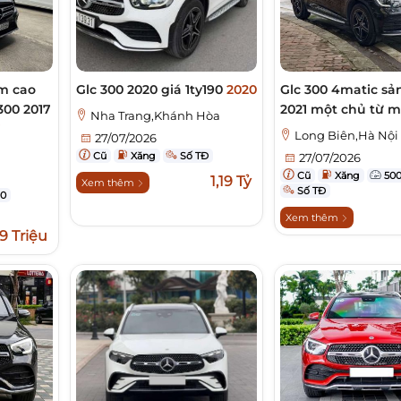
ầm cao
Glc 300 2020 giá 1ty190
2020
Glc 300 4matic sả
300 2017
2021 một chủ từ 
Nha Trang,Khánh Hòa
7
Long Biên,Hà Nội
27/07/2026
i
Cũ
Xăng
Số TĐ
27/07/2026
Cũ
Xăng
500
1,19 Tỷ
Xem thêm
Số TĐ
0
Xem thêm
9 Triệu