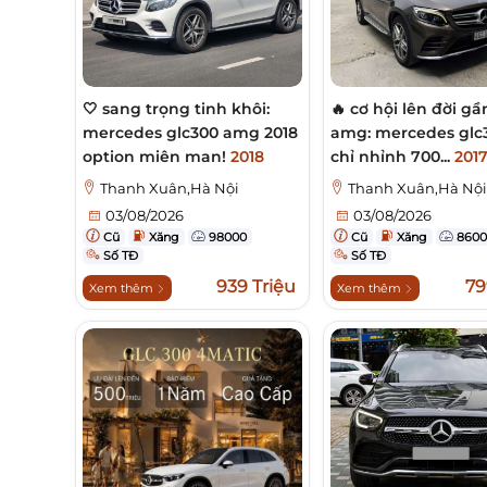
🤍 sang trọng tinh khôi:
🔥 cơ hội lên đời g
mercedes glc300 amg 2018
amg: mercedes glc
option miên man!
2018
chỉ nhỉnh 700...
201
Thanh Xuân,Hà Nội
Thanh Xuân,Hà Nộ
03/08/2026
03/08/2026
Cũ
Xăng
98000
Cũ
Xăng
8600
Số TĐ
Số TĐ
939 Triệu
79
Xem thêm
Xem thêm