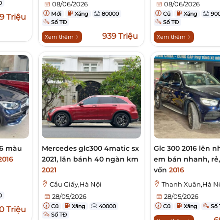
Đ
08/06/2026
08/06/2026
Mới
Xăng
80000
Cũ
Xăng
90
9 Triệu
Số TĐ
Số TĐ
939 Triệu
Xem thêm
Xem thêm
16 màu
Mercedes glc300 4matic sx
Glc 300 2016 lên n
2016
2021, lăn bánh 40 ngàn km
em bán nhanh, rẻ,
2021
vốn
2016
Cầu Giấy,Hà Nội
Thanh Xuân,Hà N
Đ
28/05/2026
28/05/2026
Cũ
Xăng
40000
Cũ
Xăng
Số 
0 Triệu
Số TĐ