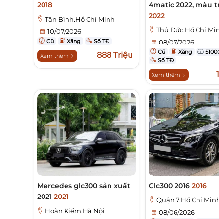
2018
4matic 2022, màu t
2022
Tân Bình,Hồ Chí Minh
Thủ Đức,Hồ Chí Mi
10/07/2026
Cũ
Xăng
Số TĐ
08/07/2026
Cũ
Xăng
5100
888 Triệu
Xem thêm
Số TĐ
Xem thêm
Mercedes glc300 sản xuất
Glc300 2016
2016
2021
2021
Quận 7,Hồ Chí Min
Hoàn Kiếm,Hà Nội
08/06/2026