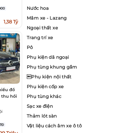
Nước hoa
000
Mâm xe - Lazang
1,38 Tỷ
Ngoại thất xe
Trang trí xe
Pô
Phụ kiện dã ngoại
Phụ tùng khung gầm
Phụ kiện nội thất
Phụ kiện cốp xe
hiều đồ
 thu hồi
Phụ tùng khác
Sạc xe điện
ội
Thảm lót sàn
TĐ
Vật liệu cách âm xe ô tô