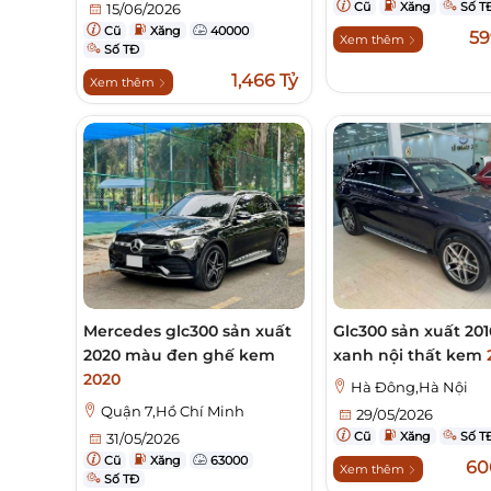
Cũ
Xăng
Số T
15/06/2026
Cũ
Xăng
40000
59
Xem thêm
Số TĐ
1,466 Tỷ
Xem thêm
Mercedes glc300 sản xuất
Glc300 sản xuất 20
2020 màu đen ghế kem
xanh nội thất kem
2020
Hà Đông,Hà Nội
Quận 7,Hồ Chí Minh
29/05/2026
Cũ
Xăng
Số T
31/05/2026
Cũ
Xăng
63000
60
Xem thêm
Số TĐ