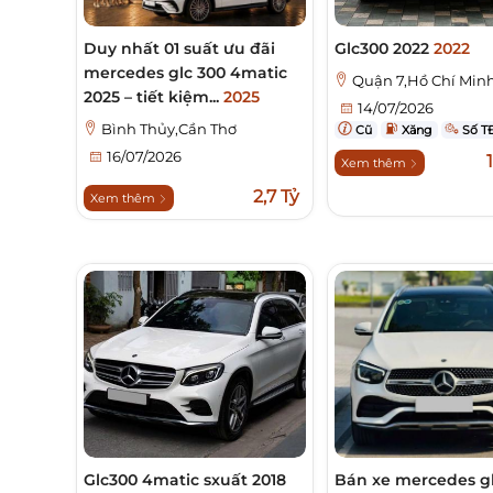
Duy nhất 01 suất ưu đãi
Glc300 2022
2022
mercedes glc 300 4matic
Quận 7,Hồ Chí Min
2025 – tiết kiệm...
2025
14/07/2026
Bình Thủy,Cần Thơ
Cũ
Xăng
Số T
16/07/2026
Xem thêm
2,7 Tỷ
Xem thêm
Glc300 4matic sxuất 2018
Bán xe mercedes g