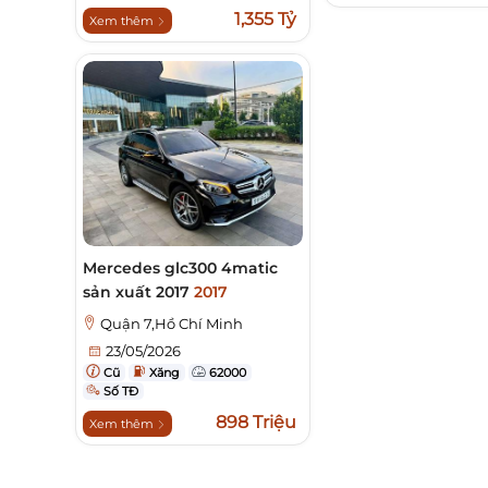
1,355 Tỷ
Xem thêm
Mercedes glc300 4matic
sản xuất 2017
2017
Quận 7,Hồ Chí Minh
23/05/2026
Cũ
Xăng
62000
Số TĐ
898 Triệu
Xem thêm