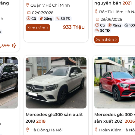
rắng
nguyên bản
2021
Quận 7,Hồ Chí Minh
Bắc Từ Liêm,Hà N
02/07/2026
nh
Cũ
Xăng
Số TĐ
29/06/2026
Cũ
Xăng
100
933 Triệu
Xem thêm
Số TĐ
0
Xem thêm
1,399 Tỷ
Mercedes glc300 sản xuất
Mercedes glc 300
2018
2018
sản xuất 2021
2026
h
Hà Đông,Hà Nội
Hoàn Kiếm,Hà Nộ