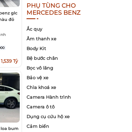
PHỤ TÙNG CHO
MERCEDES BENZ
benz glc
 màu đỏ
Ắc quy
inh
Âm thanh xe
00
Body Kit
Bệ bước chân
1,539 Tỷ
Bọc vô lăng
Bảo vệ xe
Chìa khoá xe
Camera Hành trình
Camera ô tô
Dụng cụ cứu hộ xe
Cảm biến
 loa bum