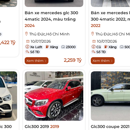
Bán xe mercedes glc 300
Bán xe mercedes 
4matic 2024, màu trắng
300 4matic 2022,
h
2024
2022
Thủ Đức,Hồ Chí Minh
Thủ Đức,Hồ Chí M
Đ
10/07/2026
10/07/2026
1,422 Tỷ
Xe Lướt
Xăng
23000
Cũ
Xăng
500
Số TĐ
Số TĐ
2,259 Tỷ
Xem thêm
Xem thêm
lc 300
Glc300 2019
2019
Glc300 coupe 2021