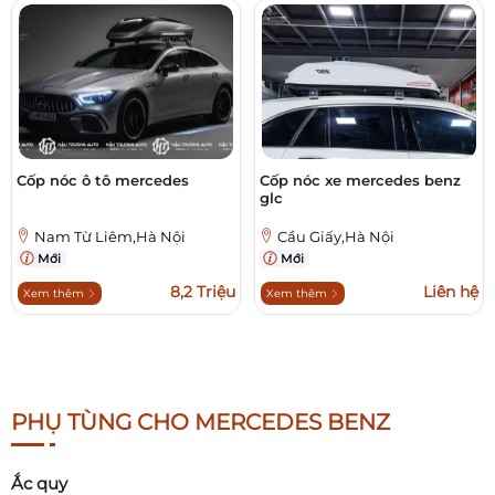
Cốp nóc ô tô mercedes
Cốp nóc xe mercedes benz
glc
Nam Từ Liêm,Hà Nội
Cầu Giấy,Hà Nội
Mới
Mới
8,2 Triệu
Liên hệ
Xem thêm
Xem thêm
PHỤ TÙNG CHO MERCEDES BENZ
Ắc quy