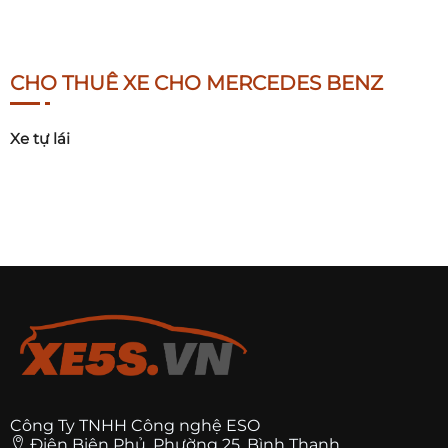
CHO THUÊ XE CHO MERCEDES BENZ
Xe tự lái
Công Ty TNHH Công nghệ ESO
Điện Biên Phủ, Phường 25, Bình Thạnh