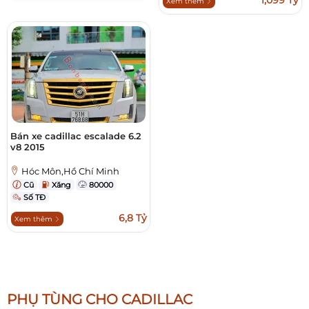
1,099 Tỷ
Xem thêm
Bán xe cadillac escalade 6.2
v8 2015
Hóc Môn,Hồ Chí Minh
Cũ
Xăng
80000
Số TĐ
6,8 Tỷ
Xem thêm
PHỤ TÙNG CHO CADILLAC