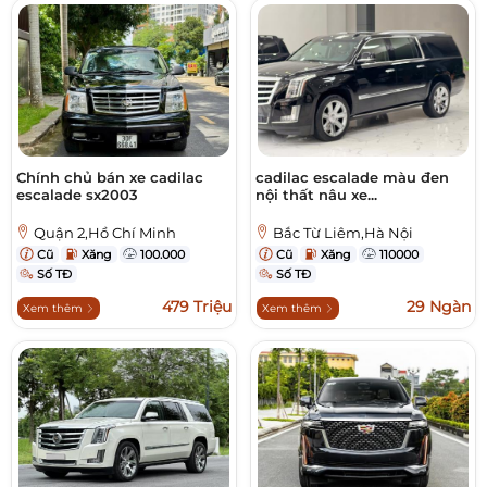
Chính chủ bán xe cadilac
cadilac escalade màu đen
escalade sx2003
nội thất nâu xe...
Quận 2,Hồ Chí Minh
Bắc Từ Liêm,Hà Nội
Cũ
Xăng
100.000
Cũ
Xăng
110000
Số TĐ
Số TĐ
479 Triệu
29 Ngàn
Xem thêm
Xem thêm