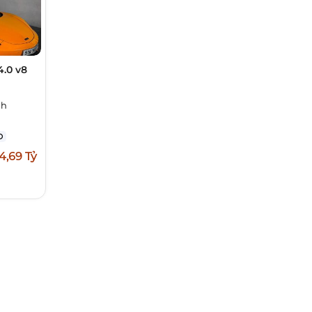
4.0 v8
nh
Đ
4,69 Tỷ