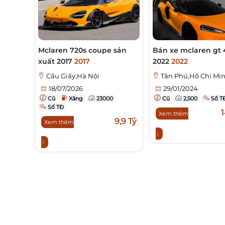
Mclaren 720s coupe sản
Bán xe mclaren gt 
xuất 2017
2017
2022
2022
Cầu Giấy,Hà Nội
Tân Phú,Hồ Chí Mi
18/07/2026
29/01/2024
Cũ
Xăng
23000
Cũ
2,500
Số T
Số TĐ
1
Xem thêm
9,9 Tỷ
Xem thêm