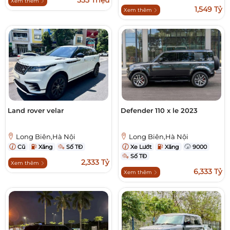
555 Triệu
Xem thêm
1,549 Tỷ
Xem thêm
Land rover velar
Defender 110 x le 2023
Long Biên,Hà Nội
Long Biên,Hà Nội
Cũ
Xăng
Số TĐ
Xe Lướt
Xăng
9000
Số TĐ
2,333 Tỷ
Xem thêm
6,333 Tỷ
Xem thêm