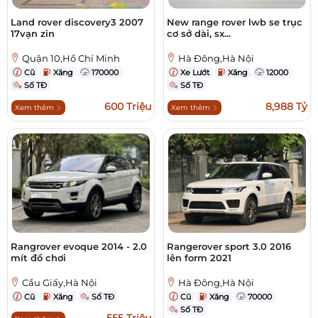
Land rover discovery3 2007
New range rover lwb se trục
17vạn zin
cơ sở dài, sx...
Quận 10,Hồ Chí Minh
Hà Đông,Hà Nội
Cũ
Xăng
170000
Xe Lướt
Xăng
12000
Số TĐ
Số TĐ
600 Triệu
8,988 Tỷ
Xem thêm
Xem thêm
Rangrover evoque 2014 - 2.0
Rangerover sport 3.0 2016
mít đồ chơi
lên form 2021
Cầu Giấy,Hà Nội
Hà Đông,Hà Nội
Cũ
Xăng
Số TĐ
Cũ
Xăng
70000
Số TĐ