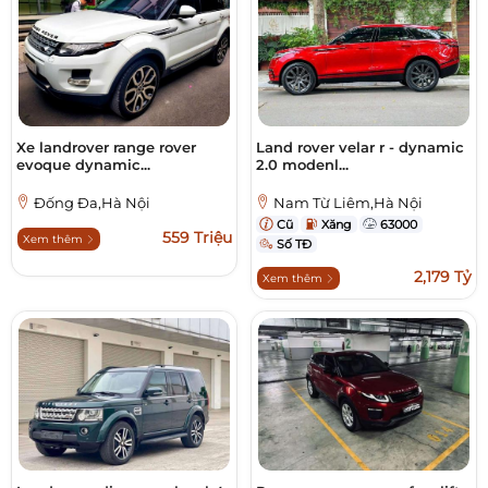
Xe landrover range rover
Land rover velar r - dynamic
evoque dynamic...
2.0 modenl...
Đống Đa,Hà Nội
Nam Từ Liêm,Hà Nội
Cũ
Xăng
63000
559 Triệu
Xem thêm
Số TĐ
2,179 Tỷ
Xem thêm