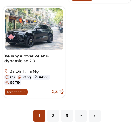
Xe range rover velar r-
dynamic se 2.0l...
Ba Đình,Hà Nội
Cũ
Xăng
47000
Số TĐ
2,3 Tỷ
Xem thêm
1
2
3
>
»