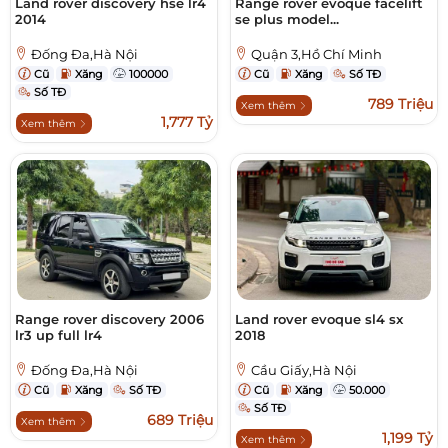
Land rover discovery hse lr4
Range rover evoque facelift
2014
se plus model...
Đống Đa,Hà Nội
Quận 3,Hồ Chí Minh
Cũ
Xăng
100000
Cũ
Xăng
Số TĐ
Số TĐ
789 Triệu
Xem thêm
1,777 Tỷ
Xem thêm
Range rover discovery 2006
Land rover evoque sl4 sx
lr3 up full lr4
2018
Đống Đa,Hà Nội
Cầu Giấy,Hà Nội
Cũ
Xăng
Số TĐ
Cũ
Xăng
50.000
Số TĐ
689 Triệu
Xem thêm
1,199 Tỷ
Xem thêm