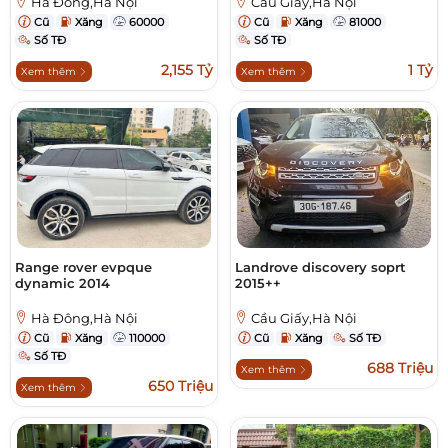
Hà Đông,Hà Nội
Cầu Giấy,Hà Nội
Cũ
Xăng
60000
Cũ
Xăng
81000
Số TĐ
Số TĐ
2,155 Tỷ
1 Tỷ
Xem thêm
Xem thêm
Range rover evpque
Landrove discovery soprt
dynamic 2014
2015++
Hà Đông,Hà Nội
Cầu Giấy,Hà Nội
Cũ
Xăng
110000
Cũ
Xăng
Số TĐ
Số TĐ
688 Triệu
Xem thêm
650 Triệu
Xem thêm