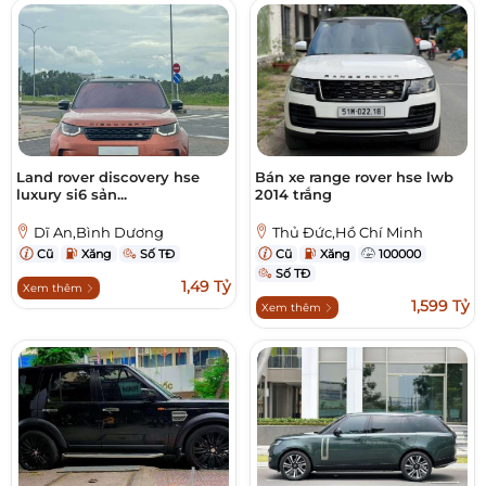
Land rover discovery hse
Bán xe range rover hse lwb
luxury si6 sản...
2014 trắng
Dĩ An,Bình Dương
Thủ Đức,Hồ Chí Minh
Cũ
Xăng
Số TĐ
Cũ
Xăng
100000
Số TĐ
1,49 Tỷ
Xem thêm
1,599 Tỷ
Xem thêm