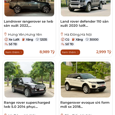
Landrover rangerover se lwb
Land rover defender 110 sản
sản xuất 2022,...
xuất 2020 lướt...
Hưng Yên,Hưng Yên
Hà Đông,Hà Nội
Xe Lướt
Xăng
12535
Cũ
Xăng
30000
Số TĐ
Số TĐ
8,989 Tỷ
2,999 Tỷ
Xem thêm
Xem thêm
Range rover supercharged
Rangerover evoque si4 form
lwb 5.0 2014 phục...
mới sx 2018...