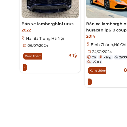
Bán xe lamborghini urus
Bán xe lamborghin
2022
huracan lp610 coup
2014
Hai Bà Trưng,Hà Nội
Bình Chánh,Hồ Chí
06/07/2024
24/01/2024
3 Tỷ
Xem thêm
Cũ
Xăng
2900
Số TĐ
8
Xem thêm