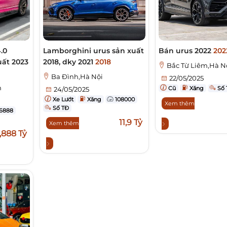
.0
Lamborghini urus sản xuất
Bán urus 2022
202
uất 2023
2018, dky 2021
2018
Bắc Từ Liêm,Hà N
Ba Đình,Hà Nội
22/05/2025
h
Cũ
Xăng
Số 
24/05/2025
Xe Lướt
Xăng
108000
Xem thêm
Số TĐ
6888
11,9 Tỷ
Xem thêm
,888 Tỷ