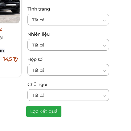
Tình trạng
Tất cả
2
Nhiên liệu
ội
Tất cả
TĐ
14,5 Tỷ
Hộp số
Tất cả
Chỗ ngồi
Tất cả
Lọc kết quả