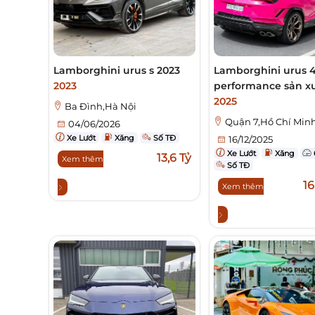
Lamborghini urus s 2023
Lamborghini urus 4
2023
performance sản x
2025
Ba Đình,Hà Nội
Quận 7,Hồ Chí Min
04/06/2026
Xe Lướt
Xăng
Số TĐ
16/12/2025
Xe Lướt
Xăng
13,6 Tỷ
Xem thêm
Số TĐ
16
Xem thêm