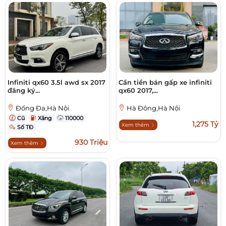
Infiniti qx60 3.5l awd sx 2017
Cần tiền bán gấp xe infiniti
đăng ký...
qx60 2017,...
Đống Đa,Hà Nội
Hà Đông,Hà Nội
Cũ
Xăng
110000
1,275 Tỷ
Xem thêm
Số TĐ
930 Triệu
Xem thêm