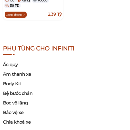
Cũ
Xăng
70000
Số TĐ
2,39 Tỷ
Xem thêm
PHỤ TÙNG CHO INFINITI
Ắc quy
Âm thanh xe
Body Kit
Bệ bước chân
Bọc vô lăng
Bảo vệ xe
Chìa khoá xe