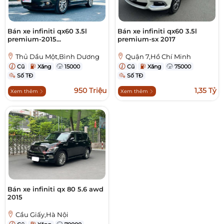
Bán xe infiniti qx60 3.5l
Bán xe infiniti qx60 3.5l
premium-2015...
premium-sx 2017
Thủ Dầu Một,Bình Dương
Quận 7,Hồ Chí Minh
Cũ
Xăng
15000
Cũ
Xăng
75000
Số TĐ
Số TĐ
950 Triệu
1,35 Tỷ
Xem thêm
Xem thêm
Bán xe infiniti qx 80 5.6 awd
2015
Cầu Giấy,Hà Nội