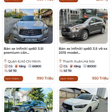
Bán xe infiniti qx60 3.5l
Bán xe infiniti qx60 3.5 v6-sx
premium-cần...
2015 model...
Quận 6,Hồ Chí Minh
Thanh Xuân,Hà Nội
Cũ
Xăng
66800
Cũ
Xăng
80000
Số TĐ
Số TĐ
990 Triệu
950 Triệu
Xem thêm
Xem thêm