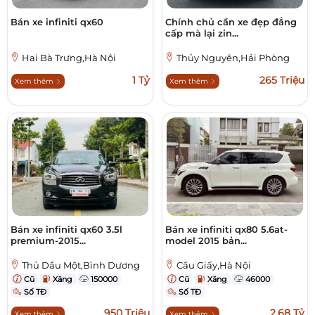
Bán xe infiniti qx60
Chính chủ cần xe đẹp đẳng
cấp mà lại zin...
Hai Bà Trưng,Hà Nội
Thủy Nguyên,Hải Phòng
1 Tỷ
265 Triệu
Xem thêm
Xem thêm
Bán xe infiniti qx60 3.5l
Bán xe infiniti qx80 5.6at-
premium-2015...
model 2015 bản...
Thủ Dầu Một,Bình Dương
Cầu Giấy,Hà Nội
Cũ
Xăng
150000
Cũ
Xăng
46000
Số TĐ
Số TĐ
950 Triệu
2,68 Tỷ
Xem thêm
Xem thêm