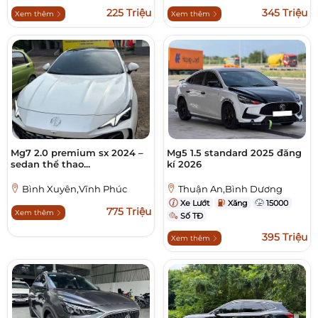
225 Triệu
345 Triệu
Xem thêm
Xem thêm
Mg7 2.0 premium sx 2024 –
Mg5 1.5 standard 2025 đăng
sedan thể thao...
kí 2026
Bình Xuyên,Vĩnh Phúc
Thuận An,Bình Dương
Xe Lướt
Xăng
15000
775 Triệu
Xem thêm
Số TĐ
395 Triệu
Xem thêm