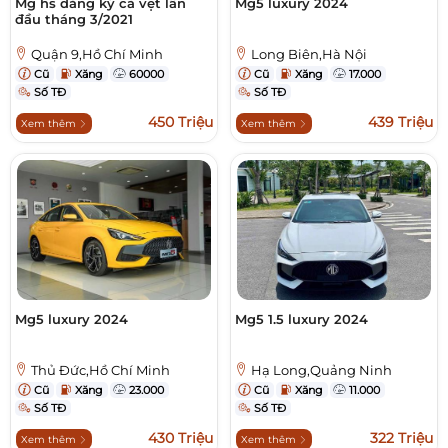
Mg hs đăng ký cà vẹt lần
Mg5 luxury 2024
đầu tháng 3/2021
Quận 9,Hồ Chí Minh
Long Biên,Hà Nội
Cũ
Xăng
60000
Cũ
Xăng
17.000
Số TĐ
Số TĐ
450 Triệu
439 Triệu
Xem thêm
Xem thêm
Mg5 luxury 2024
Mg5 1.5 luxury 2024
Thủ Đức,Hồ Chí Minh
Hạ Long,Quảng Ninh
Cũ
Xăng
23.000
Cũ
Xăng
11.000
Số TĐ
Số TĐ
430 Triệu
322 Triệu
Xem thêm
Xem thêm