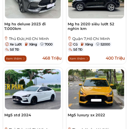
Mg hs deluxe 2023 đi
Mg hs 2020 siêu lướt 52
7.000km
nghìn km
Thủ Đức,Hồ Chí Minh
Quận 7,Hồ Chí Minh
Xe Lướt
Xăng
7000
Cũ
Xăng
52000
Số TĐ
Số TĐ
468 Triệu
400 Triệu
Xem thêm
Xem thêm
Mg5 std 2024
Mg5 luxury sx 2022