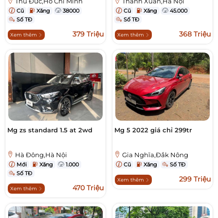
Thủ Đức,Hồ Chí Minh
Thanh Xuân,Hà Nội
Cũ
Xăng
38000
Cũ
Xăng
45.000
Số TĐ
Số TĐ
379 Triệu
368 Triệu
Xem thêm
Xem thêm
Mg zs standard 1.5 at 2wd
Mg 5 2022 giá chỉ 299tr
Hà Đông,Hà Nội
Gia Nghĩa,Đắk Nông
Mới
Xăng
1.000
Cũ
Xăng
Số TĐ
Số TĐ
299 Triệu
Xem thêm
470 Triệu
Xem thêm