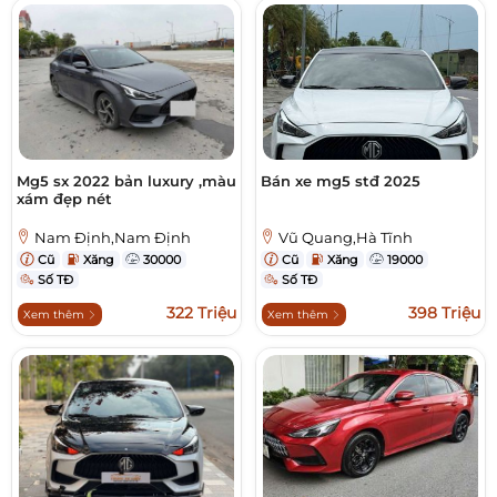
Mg5 sx 2022 bản luxury ,màu
Bán xe mg5 stđ 2025
xám đẹp nét
Nam Định,Nam Định
Vũ Quang,Hà Tĩnh
Cũ
Xăng
30000
Cũ
Xăng
19000
Số TĐ
Số TĐ
322 Triệu
398 Triệu
Xem thêm
Xem thêm