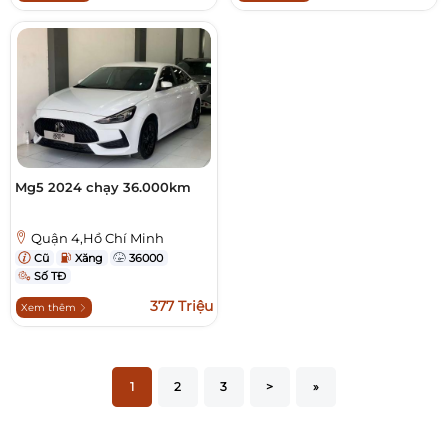
Mg5 2024 chạy 36.000km
Quận 4,Hồ Chí Minh
Cũ
Xăng
36000
Số TĐ
377 Triệu
Xem thêm
1
2
3
>
»