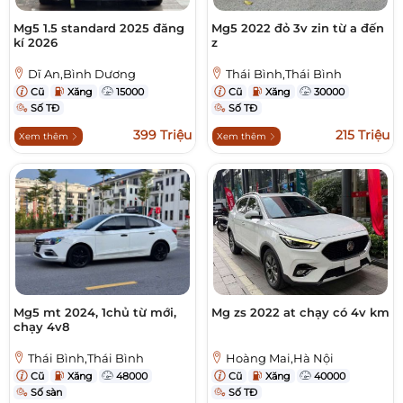
Mg5 1.5 standard 2025 đăng
Mg5 2022 đỏ 3v zin từ a đến
kí 2026
z
Dĩ An,Bình Dương
Thái Bình,Thái Bình
Cũ
Xăng
15000
Cũ
Xăng
30000
Số TĐ
Số TĐ
399 Triệu
215 Triệu
Xem thêm
Xem thêm
Mg5 mt 2024, 1chủ từ mới,
Mg zs 2022 at chạy có 4v km
chạy 4v8
Thái Bình,Thái Bình
Hoàng Mai,Hà Nội
Cũ
Xăng
48000
Cũ
Xăng
40000
Số sàn
Số TĐ