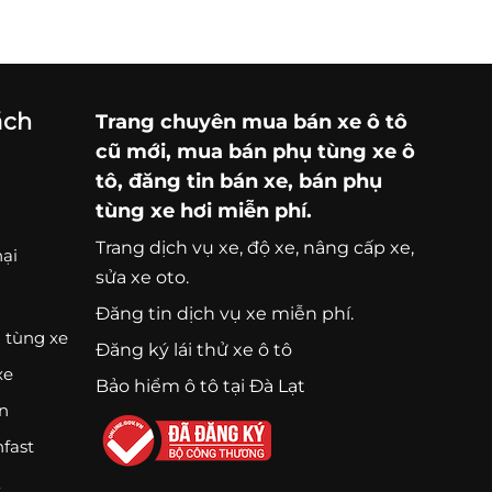
ách
Trang chuyên
mua bán xe ô tô
cũ mới,
mua bán phụ tùng xe ô
tô
, đăng tin bán xe, bán phụ
tùng xe hơi miễn phí.
Trang
dịch vụ xe
, độ xe, nâng cấp xe,
nại
sửa xe oto.
Đăng tin dịch vụ xe miễn phí.
 tùng xe
Đăng ký lái thử xe ô tô
xe
Bảo hiểm ô tô tại Đà Lạt
ện
nfast
K