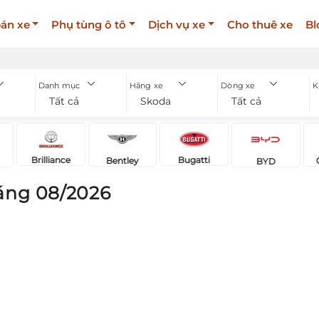
án xe
Phụ tùng ô tô
Dịch vụ xe
Cho thuê xe
Bl
Danh mục
Hãng xe
Dòng xe
K
Tất cả
Skoda
Tất cả
Brilliance
Bugatti
Bentley
BYD
áng 08/2026