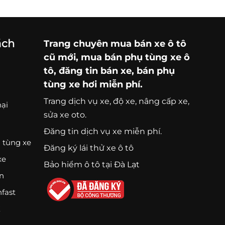
ách
Trang chuyên
mua bán xe ô tô
cũ mới,
mua bán phụ tùng xe ô
tô
, đăng tin bán xe, bán phụ
tùng xe hơi miễn phí.
Trang
dịch vụ xe
, độ xe, nâng cấp xe,
nại
sửa xe oto.
Đăng tin dịch vụ xe miễn phí.
 tùng xe
Đăng ký lái thử xe ô tô
xe
Bảo hiểm ô tô tại Đà Lạt
ện
nfast
K