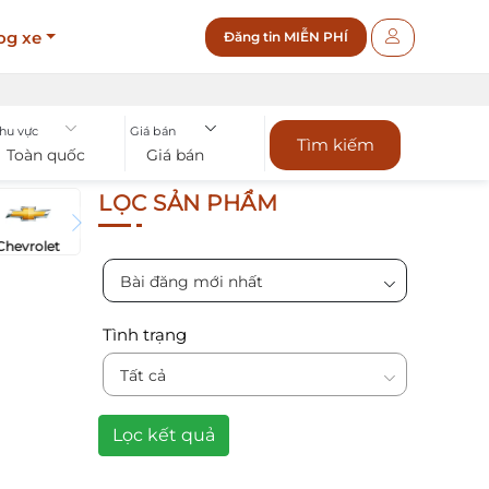
og xe
Đăng tin MIỄN PHÍ
hu vực
Giá bán
Tìm kiếm
Toàn quốc
Giá bán
LỌC SẢN PHẨM
Chevrolet
Bài đăng mới nhất
Tình trạng
Tất cả
Lọc kết quả