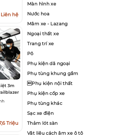
Màn hình xe
Nước hoa
Liên hệ
Mâm xe - Lazang
Ngoại thất xe
Trang trí xe
Pô
Phụ kiện dã ngoại
Phụ tùng khung gầm
Phụ kiện nội thất
iệt 3m
ailblazer
Phụ kiện cốp xe
inh
Phụ tùng khác
Sạc xe điện
7,6 Triệu
Thảm lót sàn
Vật liệu cách âm xe ô tô