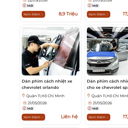
Mới
Mới
8,9 Triệu
17
Xem thêm
Xem thêm
Dán phim cách nhiệt xe
Dán phim cách nhi
chevrolet orlando
cho xe chevrolet sp
Quận 11,Hồ Chí Minh
Quận 11,Hồ Chí Min
21/05/2026
21/05/2026
Mới
Mới
Liên hệ
17
Xem thêm
Xem thêm