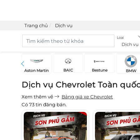
Trang chủ
Dịch vụ
Loại
Dịch vụ
BAIC
Bestune
Acura
Aston Martin
BMW
Dịch vụ Chevrolet Toàn quố
Xem thêm về
Bảng giá xe Chevrolet
Có
73
tin đăng bán.