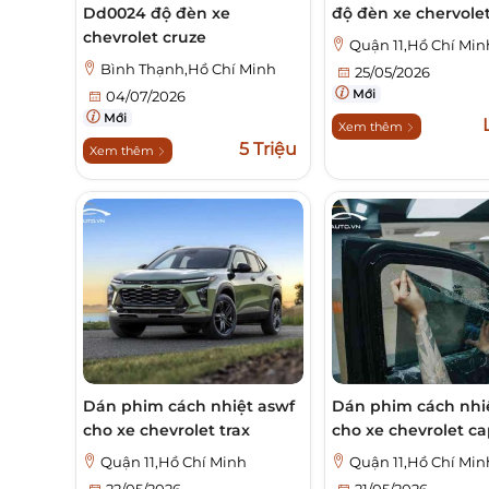
Dd0024 độ đèn xe
độ đèn xe chervole
chevrolet cruze
Quận 11,Hồ Chí Min
Bình Thạnh,Hồ Chí Minh
25/05/2026
Mới
04/07/2026
Mới
Xem thêm
5 Triệu
Xem thêm
Dán phim cách nhiệt aswf
Dán phim cách nhi
cho xe chevrolet trax
cho xe chevrolet ca
Quận 11,Hồ Chí Minh
Quận 11,Hồ Chí Min
22/05/2026
21/05/2026