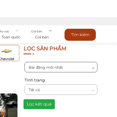
hu vực
Giá bán
Tìm kiếm
Toàn quốc
Giá bán
LỌC SẢN PHẨM
Chevrolet
Bài đăng mới nhất
Tình trạng
Tất cả
Lọc kết quả