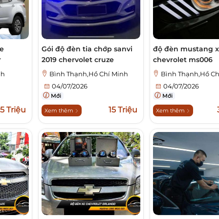
e
Gói độ đèn tia chớp sanvi
độ đèn mustang 
r
2019 chervolet cruze
chevrolet ms006
nh
Bình Thạnh,Hồ Chí Minh
Bình Thạnh,Hồ Ch
04/07/2026
04/07/2026
Mới
Mới
,5 Triệu
15 Triệu
Xem thêm
Xem thêm