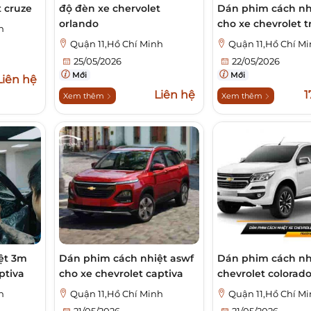
t cruze
độ đèn xe chervolet
Dán phim cách nh
orlando
cho xe chevrolet t
h
Quận 11,Hồ Chí Minh
Quận 11,Hồ Chí M
25/05/2026
22/05/2026
Mới
Mới
Liên hệ
Liên hệ
1
Xem thêm
Xem thêm
ệt 3m
Dán phim cách nhiệt aswf
Dán phim cách nh
ptiva
cho xe chevrolet captiva
chevrolet colorad
h
Quận 11,Hồ Chí Minh
Quận 11,Hồ Chí M
21/05/2026
21/05/2026