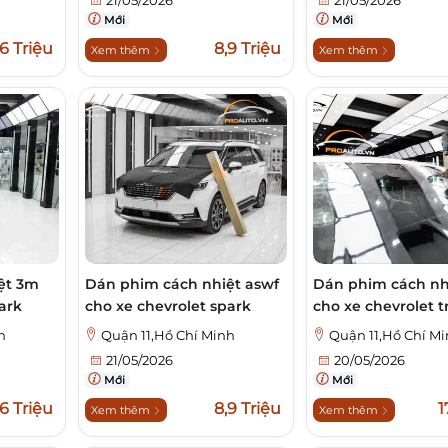
Mới
Mới
,6 Triệu
8,9 Triệu
Xem thêm
Xem thêm
ệt 3m
Dán phim cách nhiệt aswf
Dán phim cách nh
ark
cho xe chevrolet spark
cho xe chevrolet tr
h
Quận 11,Hồ Chí Minh
Quận 11,Hồ Chí M
21/05/2026
20/05/2026
Mới
Mới
,6 Triệu
8,9 Triệu
1
Xem thêm
Xem thêm