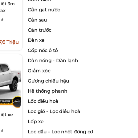
iệt 3m
Cần gạt nước
rax
inh
Cản sau
Cản trước
Đèn xe
7,6 Triệu
Cốp nóc ô tô
Dàn nóng - Dàn lạnh
Giảm xóc
Gương chiếu hậu
Hệ thống phanh
Lốc điều hoà
Lọc gió - Lọc điều hoà
iệt xe
o
Lốp xe
inh
Lọc dầu - Lọc nhớt động cơ