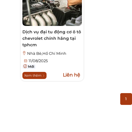
Dịch vụ đại tu động cơ ô tô
chevrolet chính hãng tại
tphcm
Nhà Bè,Hồ Chí Minh
11/08/2025
Mới
Liên hệ
Xem thêm
1