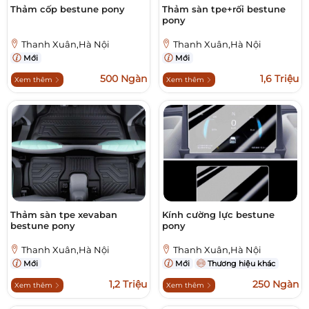
Thảm cốp bestune pony
Thảm sàn tpe+rối bestune
pony
Thanh Xuân,Hà Nội
Thanh Xuân,Hà Nội
Mới
Mới
500 Ngàn
1,6 Triệu
Xem thêm
Xem thêm
Thảm sàn tpe xevaban
Kính cường lực bestune
bestune pony
pony
Thanh Xuân,Hà Nội
Thanh Xuân,Hà Nội
Mới
Mới
Thương hiệu khác
1,2 Triệu
250 Ngàn
Xem thêm
Xem thêm