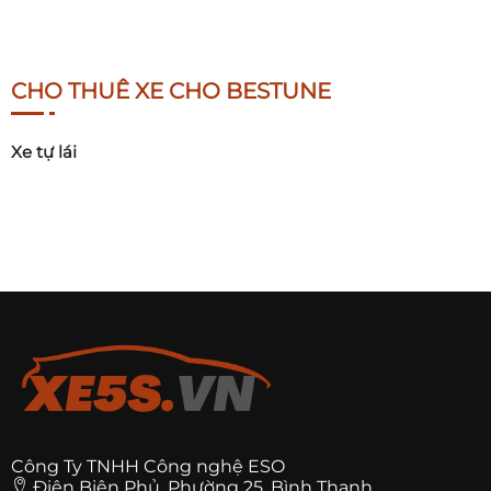
CHO THUÊ XE CHO BESTUNE
Xe tự lái
Công Ty TNHH Công nghệ ESO
Điện Biên Phủ, Phường 25, Bình Thạnh