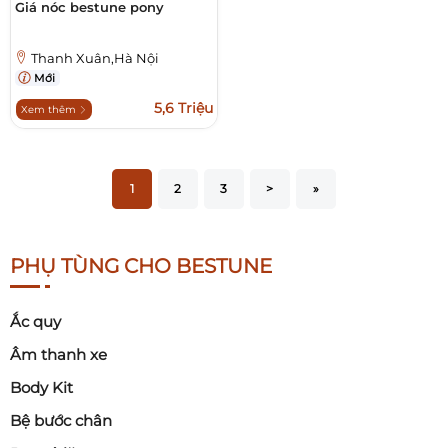
Giá nóc bestune pony
Thanh Xuân,Hà Nội
Mới
5,6 Triệu
Xem thêm
1
2
3
>
»
PHỤ TÙNG CHO BESTUNE
Ắc quy
Âm thanh xe
Body Kit
Bệ bước chân