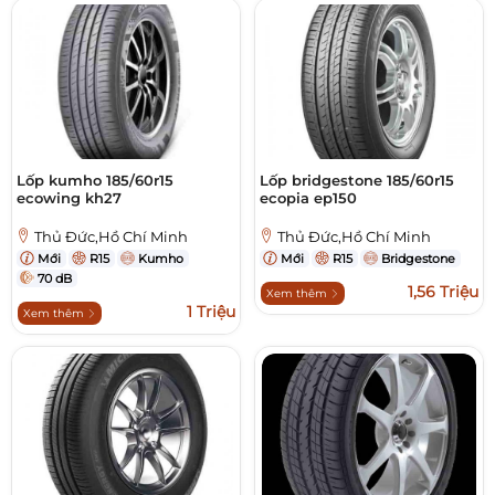
Lốp kumho 185/60r15
Lốp bridgestone 185/60r15
ecowing kh27
ecopia ep150
Thủ Đức,Hồ Chí Minh
Thủ Đức,Hồ Chí Minh
Mới
R15
Kumho
Mới
R15
Bridgestone
70 dB
1,56 Triệu
Xem thêm
1 Triệu
Xem thêm