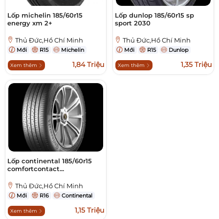
Lốp michelin 185/60r15
Lốp dunlop 185/60r15 sp
energy xm 2+
sport 2030
Thủ Đức,Hồ Chí Minh
Thủ Đức,Hồ Chí Minh
Mới
R15
Michelin
Mới
R15
Dunlop
1,84 Triệu
1,35 Triệu
Xem thêm
Xem thêm
Lốp continental 185/60r15
comfortcontact...
Thủ Đức,Hồ Chí Minh
Mới
R16
Continental
1,15 Triệu
Xem thêm