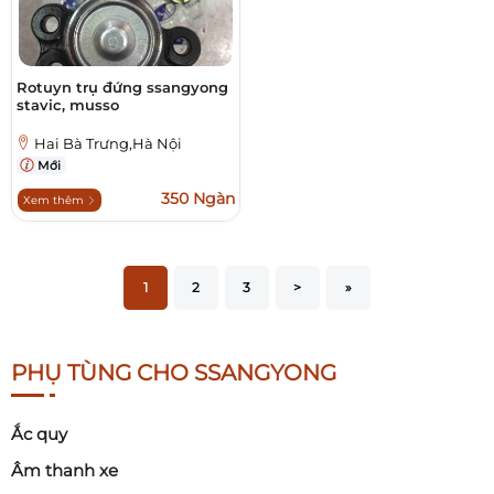
Rotuyn trụ đứng ssangyong
stavic, musso
Hai Bà Trưng,Hà Nội
Mới
350 Ngàn
Xem thêm
1
2
3
>
»
PHỤ TÙNG CHO SSANGYONG
Ắc quy
Âm thanh xe