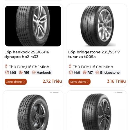
Lốp hankook 255/65r16
Lốp bridgestone 235/55r17
dynapro hp2 ra33
turanza t005a
Thủ Đức,Hồ Chí Minh
Thủ Đức,Hồ Chí Minh
Mới
R16
Hankook
Mới
R17
Bridgestone
2,72 Triệu
3,16 Triệu
Xem thêm
Xem thêm