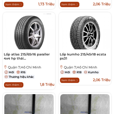
1,73 Triệu
2,06 Triệu
Xem thêm
Xem thêm
Lốp atlas 215/65r16 paraller
Lốp kumho 215/45r18 ecsta
4x4 hp thái...
ps31
Quận 7,Hồ Chí Minh
Quận 7,Hồ Chí Minh
Mới
R16
Mới
R18
Kumho
Thương hiệu khác
2,06 Triệu
Xem thêm
1,8 Triệu
Xem thêm