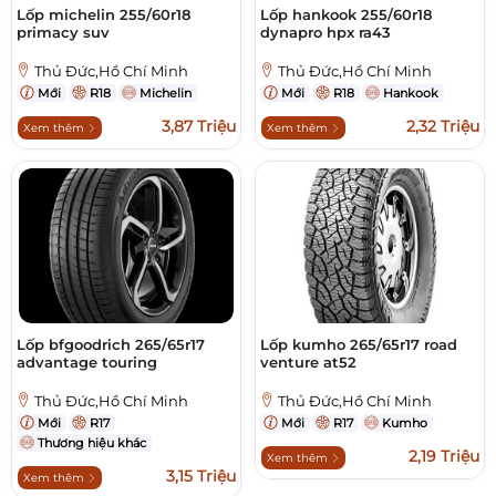
Lốp michelin 255/60r18
Lốp hankook 255/60r18
primacy suv
dynapro hpx ra43
Thủ Đức,Hồ Chí Minh
Thủ Đức,Hồ Chí Minh
Mới
R18
Michelin
Mới
R18
Hankook
3,87 Triệu
2,32 Triệu
Xem thêm
Xem thêm
Lốp bfgoodrich 265/65r17
Lốp kumho 265/65r17 road
advantage touring
venture at52
Thủ Đức,Hồ Chí Minh
Thủ Đức,Hồ Chí Minh
Mới
R17
Mới
R17
Kumho
Thương hiệu khác
2,19 Triệu
Xem thêm
3,15 Triệu
Xem thêm