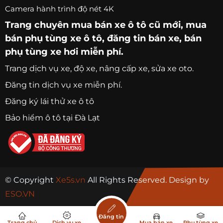
Camera hành trình độ nét 4K
Trang chuyên
mua bán xe ô tô
cũ mới,
mua
bán phụ tùng xe ô tô
, đăng tin bán xe, bán
phụ tùng xe hơi miễn phí.
Trang
dịch vụ xe
, độ xe, nâng cấp xe, sửa xe oto.
Đăng tin dịch vụ xe miễn phí.
Đăng ký lái thử xe ô tô
Bảo hiểm ô tô tại Đà Lạt
© Copyright
Xe5s.vn
All Rights Reserved. Design by
ESO.VN
Đăng tin
Trang chủ
Dịch vụ xe
Mua bán xe
Phụ tùng xe