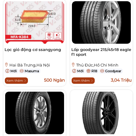
Lọc gió động cơ ssangyong
Lốp goodyear 215/45r18 eagle
f1 sport
Hai Bà Trưng,Hà Nội
Thủ Đức,Hồ Chí Minh
Mới
Masuma
Mới
R18
Goodyear
500 Ngàn
3,04 Triệu
Xem thêm
Xem thêm