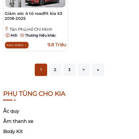
Giảm xóc ô tô roadfit kia k3
2018-2025
Tân Phú,Hồ Chí Minh
Mới
Thương hiệu khác
9,8 Triệu
Xem thêm
1
2
3
>
»
PHỤ TÙNG CHO KIA
Ắc quy
Âm thanh xe
Body Kit