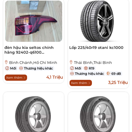
đèn hậu kia seltos chính
Lốp 225/40r19 otani kc1000
hãng 92402-q6100...
Bình Chánh,Hồ Chí Minh
Thái Bình,Thái Bình
Mới
Thương hiệu khác
Mới
R19
Thương hiệu khác
69 dB
4,1 Triệu
Xem thêm
3,25 Triệu
Xem thêm