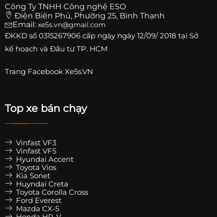
Công Ty TNHH Công nghệ ESO
Điện Biên Phủ, Phường 25, Bình Thạnh
Email:
xe5s.vn@gmail.com
ĐKKD số
0315267906
cấp ngày ngày 12/09/ 2018 tại Sở
kế hoạch và Đầu tư TP. HCM
Trang
Facebook Xe5s.VN
Top xe bán chạy
Vinfast VF3
Vinfast VF5
Hyundai Accent
Toyota Vios
Kia Sonet
Huyndai Creta
Toyota Corolla Cross
Ford Everest
Mazda CX-5
Honda HR-V