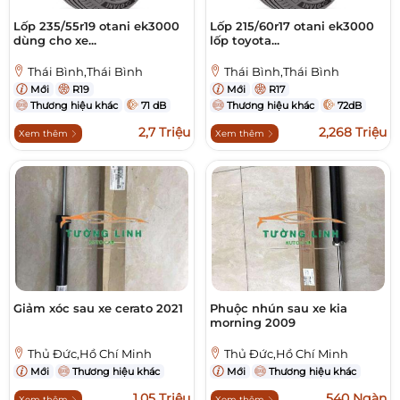
Lốp 235/55r19 otani ek3000
Lốp 215/60r17 otani ek3000
dùng cho xe...
lốp toyota...
Thái Bình,Thái Bình
Thái Bình,Thái Bình
Mới
R19
Mới
R17
Thương hiệu khác
71 dB
Thương hiệu khác
72dB
2,7 Triệu
2,268 Triệu
Xem thêm
Xem thêm
Giảm xóc sau xe cerato 2021
Phuộc nhún sau xe kia
morning 2009
Thủ Đức,Hồ Chí Minh
Thủ Đức,Hồ Chí Minh
Mới
Thương hiệu khác
Mới
Thương hiệu khác
1,05 Triệu
540 Ngàn
Xem thêm
Xem thêm