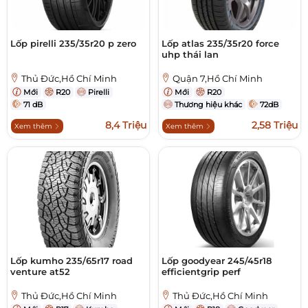
Lốp pirelli 235/35r20 p zero
Lốp atlas 235/35r20 force
uhp thái lan
Thủ Đức,Hồ Chí Minh
Quận 7,Hồ Chí Minh
Mới
R20
Pirelli
Mới
R20
71 dB
Thương hiệu khác
72dB
8,4 Triệu
2,58 Triệu
Xem thêm
Xem thêm
Lốp kumho 235/65r17 road
Lốp goodyear 245/45r18
venture at52
efficientgrip perf
Thủ Đức,Hồ Chí Minh
Thủ Đức,Hồ Chí Minh