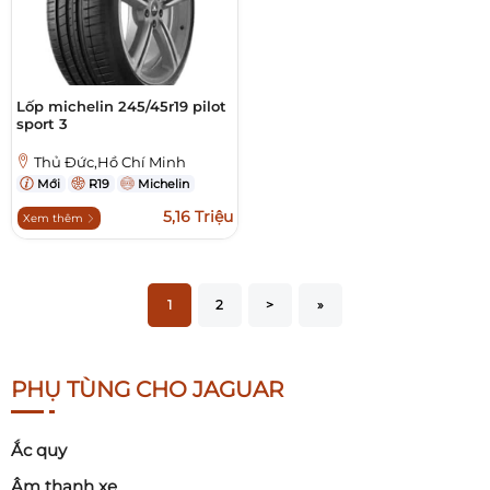
Lốp michelin 245/45r19 pilot
sport 3
Thủ Đức,Hồ Chí Minh
Mới
R19
Michelin
5,16 Triệu
Xem thêm
1
2
>
»
PHỤ TÙNG CHO JAGUAR
Ắc quy
Âm thanh xe