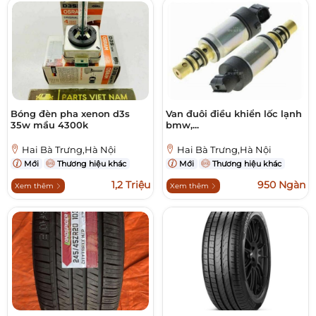
Bóng đèn pha xenon d3s
Van đuôi điều khiển lốc lạnh
35w mầu 4300k
bmw,...
Hai Bà Trưng,Hà Nội
Hai Bà Trưng,Hà Nội
Mới
Thương hiệu khác
Mới
Thương hiệu khác
1,2 Triệu
950 Ngàn
Xem thêm
Xem thêm