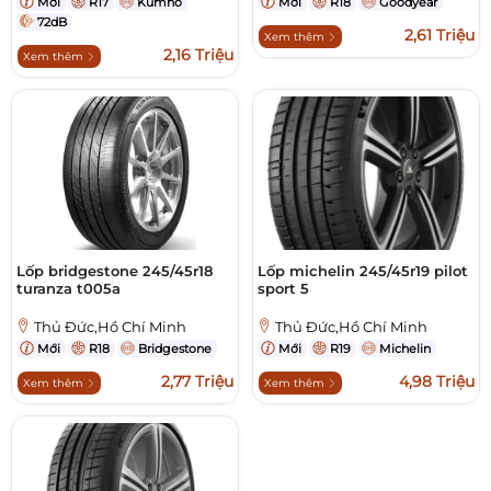
Mới
R17
Kumho
Mới
R18
Goodyear
72dB
2,61 Triệu
Xem thêm
2,16 Triệu
Xem thêm
Lốp bridgestone 245/45r18
Lốp michelin 245/45r19 pilot
turanza t005a
sport 5
Thủ Đức,Hồ Chí Minh
Thủ Đức,Hồ Chí Minh
Mới
R18
Bridgestone
Mới
R19
Michelin
2,77 Triệu
4,98 Triệu
Xem thêm
Xem thêm