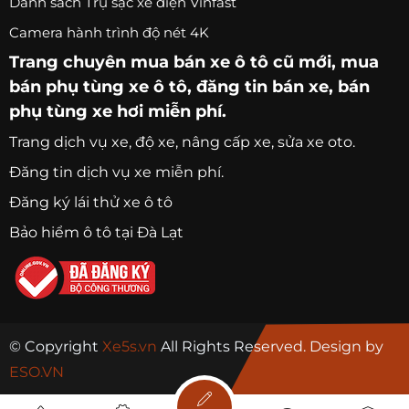
Danh sách Trụ sạc xe điện Vinfast
Camera hành trình độ nét 4K
Trang chuyên
mua bán xe ô tô
cũ mới,
mua
bán phụ tùng xe ô tô
, đăng tin bán xe, bán
phụ tùng xe hơi miễn phí.
Trang
dịch vụ xe
, độ xe, nâng cấp xe, sửa xe oto.
Đăng tin dịch vụ xe miễn phí.
Đăng ký lái thử xe ô tô
Bảo hiểm ô tô tại Đà Lạt
© Copyright
Xe5s.vn
All Rights Reserved. Design by
ESO.VN