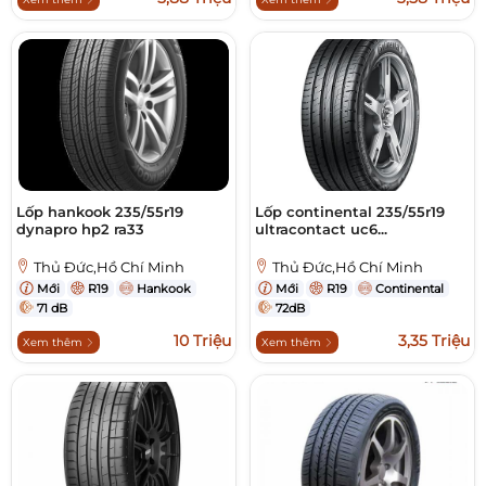
Lốp hankook 235/55r19
Lốp continental 235/55r19
dynapro hp2 ra33
ultracontact uc6...
Thủ Đức,Hồ Chí Minh
Thủ Đức,Hồ Chí Minh
Mới
R19
Hankook
Mới
R19
Continental
71 dB
72dB
10 Triệu
3,35 Triệu
Xem thêm
Xem thêm