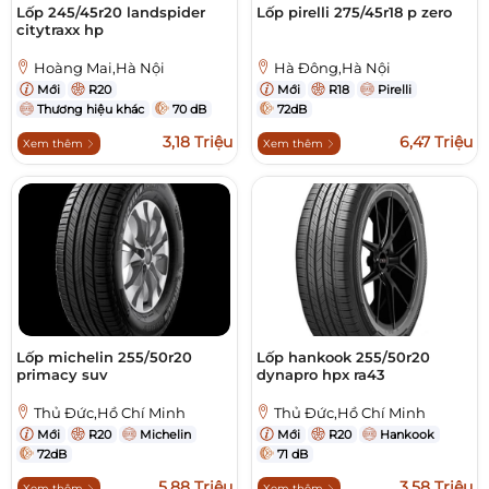
Lốp 245/45r20 landspider
Lốp pirelli 275/45r18 p zero
citytraxx hp
Hoàng Mai,Hà Nội
Hà Đông,Hà Nội
Mới
R20
Mới
R18
Pirelli
Thương hiệu khác
70 dB
72dB
3,18 Triệu
6,47 Triệu
Xem thêm
Xem thêm
Lốp michelin 255/50r20
Lốp hankook 255/50r20
primacy suv
dynapro hpx ra43
Thủ Đức,Hồ Chí Minh
Thủ Đức,Hồ Chí Minh
Mới
R20
Michelin
Mới
R20
Hankook
72dB
71 dB
5,88 Triệu
3,58 Triệu
Xem thêm
Xem thêm