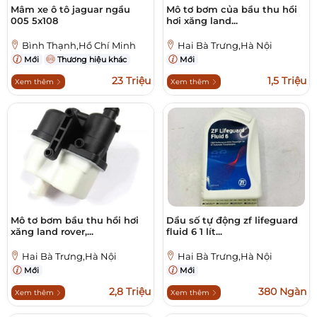
Mâm xe ô tô jaguar ngầu
Mô tơ bơm của bầu thu hồi
005 5x108
hơi xăng land...
Bình Thạnh,Hồ Chí Minh
Hai Bà Trưng,Hà Nội
Mới
Thương hiệu khác
Mới
23 Triệu
1,5 Triệu
Xem thêm
Xem thêm
Mô tơ bơm bầu thu hồi hơi
Dầu số tự động zf lifeguard
xăng land rover,...
fluid 6 1 lít...
Hai Bà Trưng,Hà Nội
Hai Bà Trưng,Hà Nội
Mới
Mới
2,8 Triệu
380 Ngàn
Xem thêm
Xem thêm