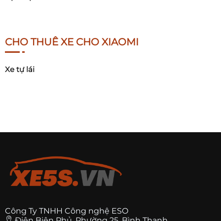
CHO THUÊ XE CHO XIAOMI
Xe tự lái
Công Ty TNHH Công nghệ ESO
Điện Biên Phủ, Phường 25, Bình Thạnh