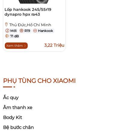
Lốp hankook 245/55r19
dynapro hpx ra43
Thủ Đức,Hồ Chí Minh
Mới
R19
Hankook
71 dB
3,22 Triệu
Xem thêm
PHỤ TÙNG CHO XIAOMI
Ắc quy
Âm thanh xe
Body Kit
Bệ bước chân