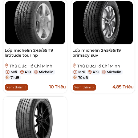
Lốp michelin 245/55r19
Lốp michelin 245/55r19
latitude tour hp
primacy suv
Thủ Đức,Hồ Chí Minh
Thủ Đức,Hồ Chí Minh
Mới
R19
Michelin
Mới
R19
Michelin
71 dB
70 dB
10 Triệu
4,85 Triệu
Xem thêm
Xem thêm