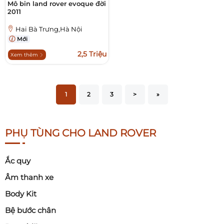
Mô bin land rover evoque đời
2011
Hai Bà Trưng,Hà Nội
Mới
2,5 Triệu
Xem thêm
1
2
3
>
»
PHỤ TÙNG CHO LAND ROVER
Ắc quy
Âm thanh xe
Body Kit
Bệ bước chân