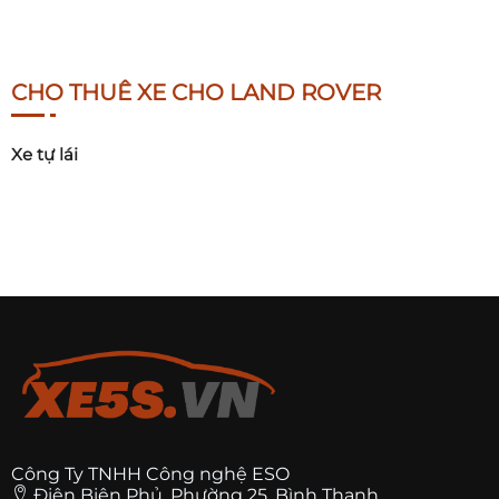
CHO THUÊ XE CHO LAND ROVER
Xe tự lái
Công Ty TNHH Công nghệ ESO
Điện Biên Phủ, Phường 25, Bình Thạnh