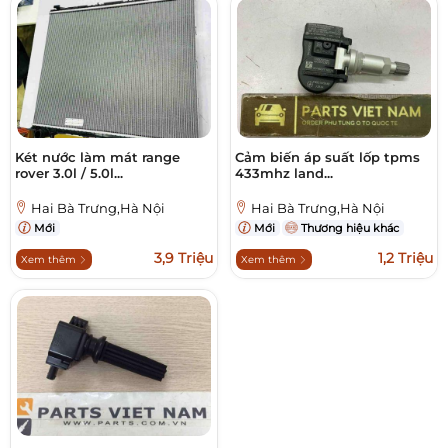
Két nước làm mát range
Cảm biến áp suất lốp tpms
rover 3.0l / 5.0l...
433mhz land...
Hai Bà Trưng,Hà Nội
Hai Bà Trưng,Hà Nội
Mới
Mới
Thương hiệu khác
3,9 Triệu
1,2 Triệu
Xem thêm
Xem thêm