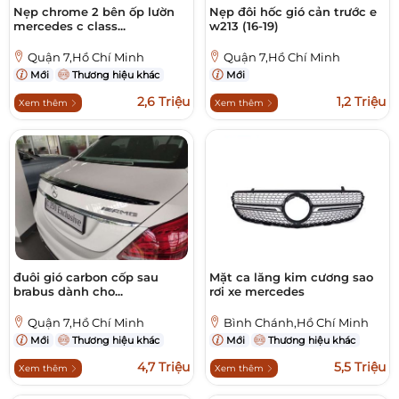
Nẹp chrome 2 bên ốp lườn
Nẹp đôi hốc gió cản trước e
mercedes c class...
w213 (16-19)
Quận 7,Hồ Chí Minh
Quận 7,Hồ Chí Minh
Mới
Thương hiệu khác
Mới
2,6 Triệu
1,2 Triệu
Xem thêm
Xem thêm
đuôi gió carbon cốp sau
Mặt ca lăng kim cương sao
brabus dành cho...
rơi xe mercedes
Quận 7,Hồ Chí Minh
Bình Chánh,Hồ Chí Minh
Mới
Thương hiệu khác
Mới
Thương hiệu khác
4,7 Triệu
5,5 Triệu
Xem thêm
Xem thêm