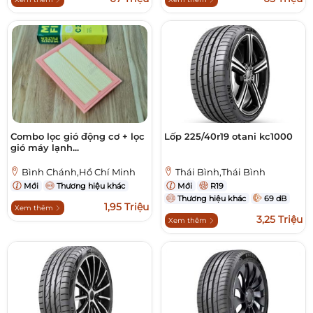
Combo lọc gió động cơ + lọc
Lốp 225/40r19 otani kc1000
gió máy lạnh...
Bình Chánh,Hồ Chí Minh
Thái Bình,Thái Bình
Mới
Thương hiệu khác
Mới
R19
Thương hiệu khác
69 dB
1,95 Triệu
Xem thêm
3,25 Triệu
Xem thêm