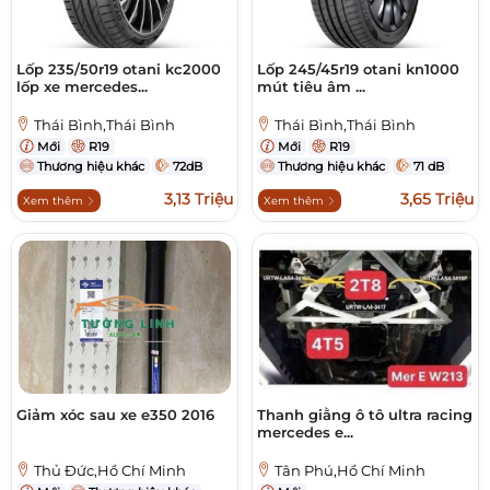
Lốp 235/50r19 otani kc2000
Lốp 245/45r19 otani kn1000
lốp xe mercedes...
mút tiêu âm ...
Thái Bình,Thái Bình
Thái Bình,Thái Bình
Mới
R19
Mới
R19
Thương hiệu khác
72dB
Thương hiệu khác
71 dB
3,13 Triệu
3,65 Triệu
Xem thêm
Xem thêm
Giảm xóc sau xe e350 2016
Thanh giằng ô tô ultra racing
mercedes e...
Thủ Đức,Hồ Chí Minh
Tân Phú,Hồ Chí Minh