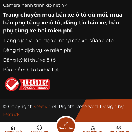
Camera hành trình độ nét 4K
Trang chuyên
mua bán xe ô tô
cũ mới,
mua
bán phụ tùng xe ô tô
, đăng tin bán xe, bán
phụ tùng xe hơi miễn phí.
Trang
dịch vụ xe
, độ xe, nâng cấp xe, sửa xe oto.
Đăng tin dịch vụ xe miễn phí.
Đăng ký lái thử xe ô tô
Bảo hiểm ô tô tại Đà Lạt
© Copyright
Xe5s.vn
All Rights Reserved. Design by
ESO.VN
Đăng tin
Trang chủ
Dịch vụ xe
Mua bán xe
Phụ tùng xe