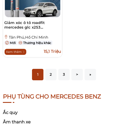
Giảm xóc ô tô roadfit
mercedes glc x253...
Tân Phú,Hồ Chí Minh
Mới
Thương hiệu khác
15,1 Triệu
Xem thêm
1
2
3
>
»
PHỤ TÙNG CHO MERCEDES BENZ
Ắc quy
Âm thanh xe