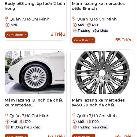
Body e63 amg: ốp lườn 2 bên
Mâm lazang xe mercedes
hông
c63s 19 inch
Quận 7,Hồ Chí Minh
Quận 7,Hồ Chí Minh
Mới
Mới
R19
Thương hiệu khác
6 Triệu
Xem thêm
65 Triệu
Xem thêm
Mâm lazang 19 inch đa chấu
Mâm lazang xe mercedes
xe mercedes...
s450 20inch đa chấu
Quận 7,Hồ Chí Minh
Quận 7,Hồ Chí Minh
Mới
R19
Mới
R20
Thương hiệu khác
Thương hiệu khác
67 Triệu
65 Triệu
Xem thêm
Xem thêm