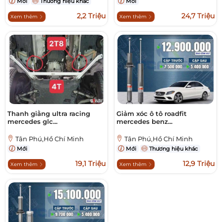
Mới
Thương hiệu khác
Mới
2,2 Triệu
24,7 Triệu
Xem thêm
Xem thêm
Thanh giằng ultra racing
Giảm xóc ô tô roadfit
mercedes glc...
mercedes benz...
Tân Phú,Hồ Chí Minh
Tân Phú,Hồ Chí Minh
Mới
Mới
Thương hiệu khác
19,1 Triệu
12,9 Triệu
Xem thêm
Xem thêm