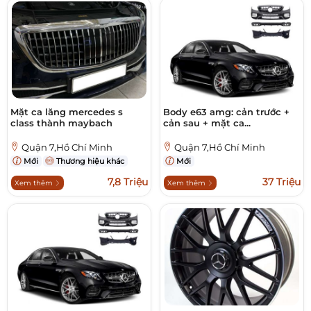
Mặt ca lăng mercedes s
Body e63 amg: cản trước +
class thành maybach
cản sau + mặt ca...
Quận 7,Hồ Chí Minh
Quận 7,Hồ Chí Minh
Mới
Thương hiệu khác
Mới
7,8 Triệu
37 Triệu
Xem thêm
Xem thêm