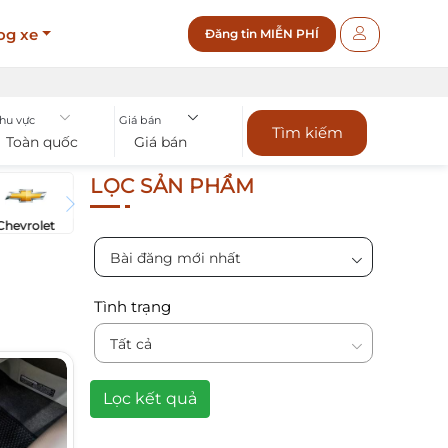
og xe
Đăng tin MIỄN PHÍ
hu vực
Giá bán
Tìm kiếm
Toàn quốc
Giá bán
LỌC SẢN PHẨM
Chevrolet
Bài đăng mới nhất
Tình trạng
Tất cả
Lọc kết quả