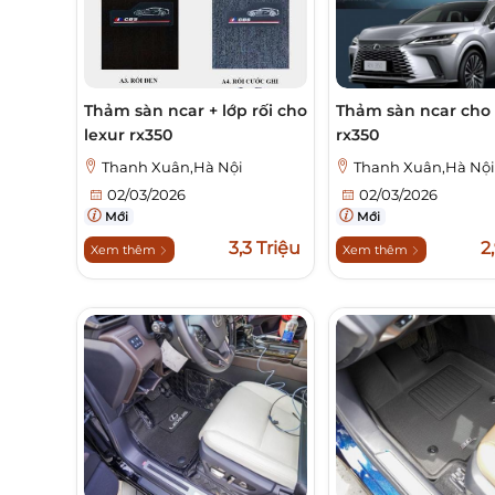
Thảm sàn ncar + lớp rối cho
Thảm sàn ncar cho 
lexur rx350
rx350
Thanh Xuân,Hà Nội
Thanh Xuân,Hà Nộ
02/03/2026
02/03/2026
Mới
Mới
3,3 Triệu
2
Xem thêm
Xem thêm