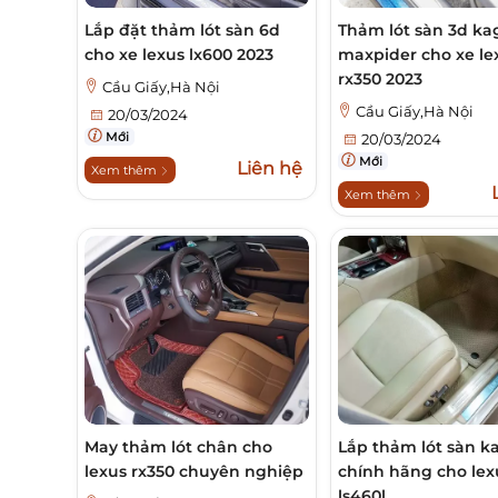
Lắp đặt thảm lót sàn 6d
Thảm lót sàn 3d ka
cho xe lexus lx600 2023
maxpider cho xe le
rx350 2023
Cầu Giấy,Hà Nội
Cầu Giấy,Hà Nội
20/03/2024
Mới
20/03/2024
Mới
Liên hệ
Xem thêm
Xem thêm
May thảm lót chân cho
Lắp thảm lót sàn k
lexus rx350 chuyên nghiệp
chính hãng cho lex
ls460l