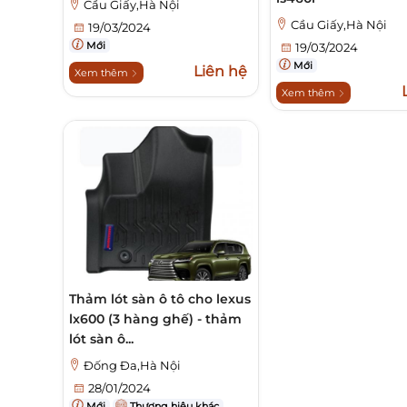
Cầu Giấy,Hà Nội
Cầu Giấy,Hà Nội
19/03/2024
Mới
19/03/2024
Mới
Liên hệ
Xem thêm
Xem thêm
Thảm lót sàn ô tô cho lexus
lx600 (3 hàng ghế) - thảm
lót sàn ô...
Đống Đa,Hà Nội
28/01/2024
Mới
Thương hiệu khác