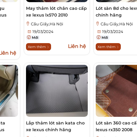
gu
May thảm lót chân cao cấp
Lót sàn 8d cho lex
xus
xe lexus lx570 2010
chính hãng
Cầu Giấy,Hà Nội
Cầu Giấy,Hà Nội
19/03/2024
19/03/2024
Mới
Mới
Liên hệ
Xem thêm
Xem thêm
Liên hệ
ata
Lắp thảm lót sàn kata cho
Lót sàn 360 cao c
us
xe lexus chính hãng
lexus rx350 2008