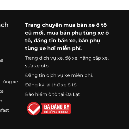
ách
Trang chuyên
mua bán xe ô tô
cũ mới,
mua bán phụ tùng xe ô
tô
, đăng tin bán xe, bán phụ
tùng xe hơi miễn phí.
Trang
dịch vụ xe
, độ xe, nâng cấp xe,
nại
sửa xe oto.
Đăng tin dịch vụ xe miễn phí.
 tùng xe
Đăng ký lái thử xe ô tô
xe
Bảo hiểm ô tô tại Đà Lạt
ện
nfast
K