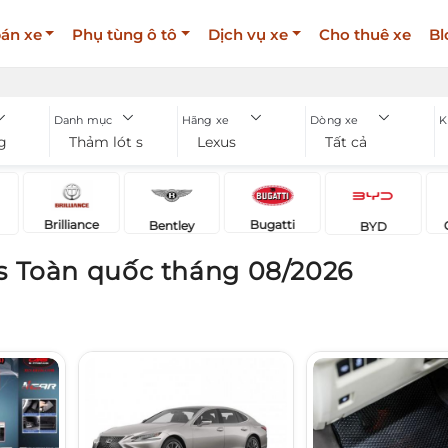
án xe
Phụ tùng ô tô
Dịch vụ xe
Cho thuê xe
Bl
Danh mục
Hãng xe
Dòng xe
K
g
Thảm lót sàn
Lexus
Tất cả
Brilliance
Bugatti
Bentley
BYD
s Toàn quốc tháng 08/2026