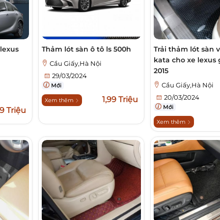
lexus
Thảm lót sàn ô tô ls 500h
Trải thảm lót sàn v
kata cho xe lexus
Cầu Giấy,Hà Nội
2015
i
29/03/2024
Cầu Giấy,Hà Nội
Mới
20/03/2024
1,99 Triệu
Xem thêm
Mới
,9 Triệu
Xem thêm