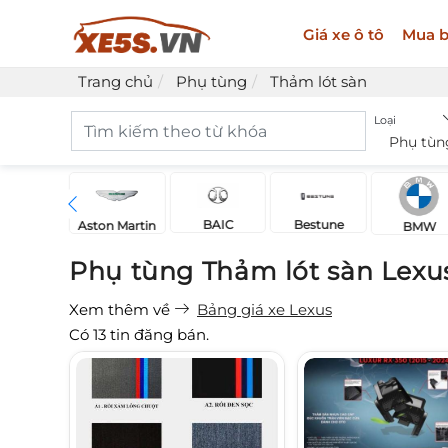
Giá xe ô tô
Mua b
Trang chủ
Phụ tùng
Thảm lót sàn
Loại
Phụ tùn
BAIC
Bestune
Acura
Aston Martin
BMW
Phụ tùng Thảm lót sàn Lexu
Xem thêm về
Bảng giá xe Lexus
Có
13
tin đăng bán.