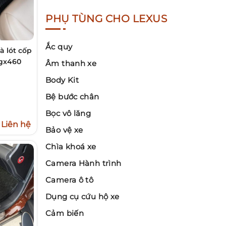
PHỤ TÙNG CHO LEXUS
Ắc quy
à lót cốp
 gx460
Âm thanh xe
Body Kit
Bệ bước chân
Bọc vô lăng
Liên hệ
Bảo vệ xe
Chìa khoá xe
Camera Hành trình
Camera ô tô
Dụng cụ cứu hộ xe
Cảm biến